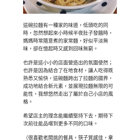
這碗拉麵有一種家的味道，低頭吃的同
時，忽然想起來小時候半夜肚子發餓時，
媽媽時常隨意煮的家常麵，好似平淡無
味，卻在憶起時又感到回味無窮。
也許是這小小的店面營造出的氛圍使然；
也許是因為結合了在地食材，讓人吃得既
熟悉又愉快，這碗麵跨出了拉麵的國界，
成功地結合新元素，並展現拉麵無限的可
能性，我想悠然走出了屬於自己小店的風
格。
希望店主的理念能繼續堅持下去，期待下
次前往能品嚐到更多不同的口味。
（很喜歡老闆挑的餐具，筷子質感佳，拿