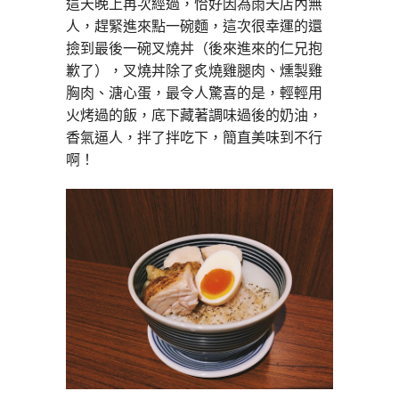
這天晚上再次經過，恰好因為雨天店內無
人，趕緊進來點一碗麵，這次很幸運的還
撿到最後一碗叉燒丼（後來進來的仁兄抱
歉了），叉燒丼除了炙燒雞腿肉、燻製雞
胸肉、溏心蛋，最令人驚喜的是，輕輕用
火烤過的飯，底下藏著調味過後的奶油，
香氣逼人，拌了拌吃下，簡直美味到不行
啊！