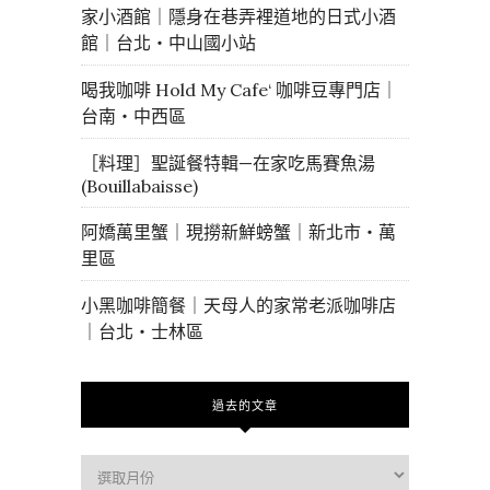
家小酒館｜隱身在巷弄裡道地的日式小酒
館｜台北・中山國小站
喝我咖啡 Hold My Cafe‘ 咖啡豆專門店｜
台南・中西區
［料理］聖誕餐特輯—在家吃馬賽魚湯
(Bouillabaisse)
阿嬌萬里蟹｜現撈新鮮螃蟹｜新北市・萬
里區
小黑咖啡簡餐｜天母人的家常老派咖啡店
｜台北・士林區
過去的文章
過