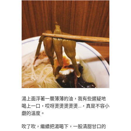
湯上面浮著一層薄薄的油，我有些遲疑地
喝上一口，哎呀燙燙燙燙燙…，真是不容小
覷的溫度。
吹了吹，繼續把湯喝下，一股清甜甘口的