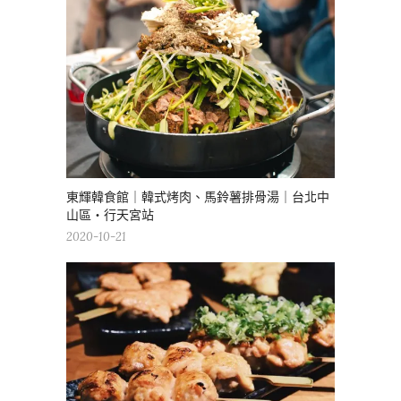
東輝韓食館｜韓式烤肉、馬鈴薯排骨湯｜台北中
山區・行天宮站
2020-10-21