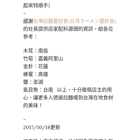
起來特順手）
–
感謝
台灣拉麵愛好會(台湾ラーメン愛好会)
的社長提供店家配料源頭的資訊，給各位
參考：
木耳：南投
竹筍：嘉義阿里山
金針：花蓮
蜂蜜：高雄
鹽：澎湖
虱目魚：台南 以上，十分敬佩店主的用
心，讓更多人透過拉麵嚐到台灣在地食材
的美味！
–
2017/10/18更新