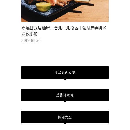
蔦燒日式居酒屋｜台北・北投區｜溫泉巷弄裡的
深夜小酌
2017-10-30
搜尋站內文章
臉書話家常
近期文章