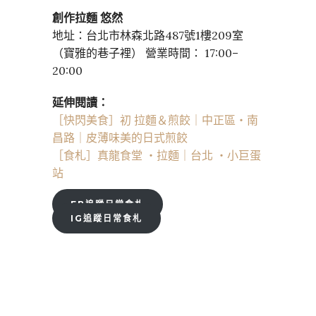
創作拉麵 悠然
地址：台北市林森北路487號1樓209室
（寶雅的巷子裡） 營業時間： 17:00–
20:00
延伸閱讀：
［快閃美食］初 拉麵＆煎餃｜中正區・南
昌路｜皮薄味美的日式煎餃
［食札］真龍食堂 ・拉麵｜台北 ・小巨蛋
站
FB追蹤日常食札
IG追蹤日常食札