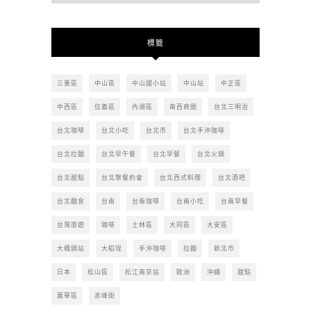
去
的
文
標籤
章
三重區
中山區
中山國小站
中山站
中正區
中西區
信義區
內湖區
南西商圈
台北三明治
台北咖啡
台北小吃
台北市
台北手沖咖啡
台北拉麵
台北早午餐
台北早餐
台北火鍋
台北甜點
台北聚餐約會
台北西式料理
台北酒吧
台北麵食
台南
台南咖啡
台南小吃
台南早餐
台灣旅遊
咖啡
士林區
大同區
大安區
大橋頭站
大稻埕
手沖咖啡
拉麵
新北市
日本
松山區
松江南京站
歐洲
沖繩
甜點
萬華區
赤峰街