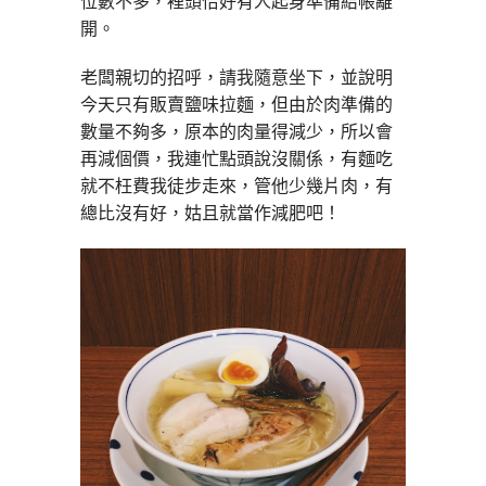
位數不多，裡頭恰好有人起身準備結帳離
開。
老闆親切的招呼，請我隨意坐下，並說明
今天只有販賣鹽味拉麵，但由於肉準備的
數量不夠多，原本的肉量得減少，所以會
再減個價，我連忙點頭說沒關係，有麵吃
就不枉費我徒步走來，管他少幾片肉，有
總比沒有好，姑且就當作減肥吧！