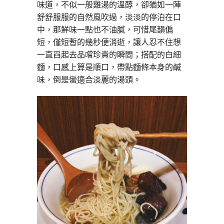
味道，不似一般雞湯的溫醇，卻猶如一陣
舒舒服服的自然風吹過，淡淡的停泊在口
中，那鮮味一點也不油膩，可惜尾韻偏
短，僅短暫的幾秒便消逝，讓人忍不住想
一直舀起去品嚐珍貴的瞬間；搭配的白細
麵，口感上算是順口，帶點麵條本身的鹹
味，倒是蠻適合淡麗的湯頭。