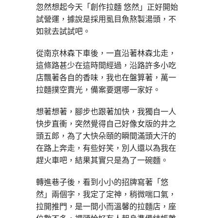
忽然想起今天「創作拉麵 悠然」正好開始
試營運，據說是採用虱目魚熬製湯頭，不
如就去試試吧。
從南京林森下車後，一直沿著林森北走，
這條路甚少在這時間經過，沿路許多小吃
店飄著各自的香味，我也在盤算著，萬一
拉麵撲空賣光，備案要選哪一家好。
想著想著，腳步也跟著加快，我獨自一人
快步直衝，突然覺得自己好像女版的井之
頭五郎，為了大快朵頤的瞬間滿頭大汗的
在路上奔走，有些好笑，別人還以為我在
趕火車吧，結果其實只是為了一碗麵。
轉進巷子後，看到小小的招牌寫著「悠
然」兩個字，我定了定神，稍微喘口氣，
拉開推門，是一間小而溫馨的拉麵店，座