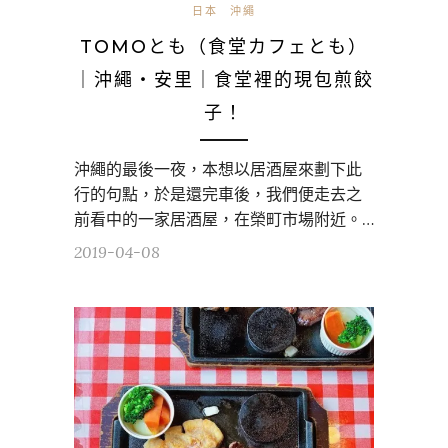
日本
沖繩
TOMOとも（食堂カフェとも）
｜沖繩・安里｜食堂裡的現包煎餃
子！
沖繩的最後一夜，本想以居酒屋來劃下此
行的句點，於是還完車後，我們便走去之
前看中的一家居酒屋，在榮町市場附近。…
2019-04-08