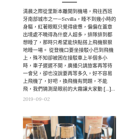
清晨之際從里斯本離開到機場，飛往西班
牙南部城市之一—Sevilla，睡不到幾小時的
身驅，紅著眼眶只覺得疲憊，偏偏在蓋章
出境處不曉得為什麼人超多，排隊排到都
想睡了，那時只希望能快點搭上飛機狠狠
地睡一場。 從登機口要坐接駁小巴到飛機
上，殊不知卻被困在接駁車上半個多小
時，車子遲遲不開，廣播只請旅客再等待
一會兒，卻也沒說要再等多久，好不容易
上飛機了，好吧，換飛機有問題，不能
飛，我們猜測是眼前的大霧讓大家動 […]…
2019-09-02