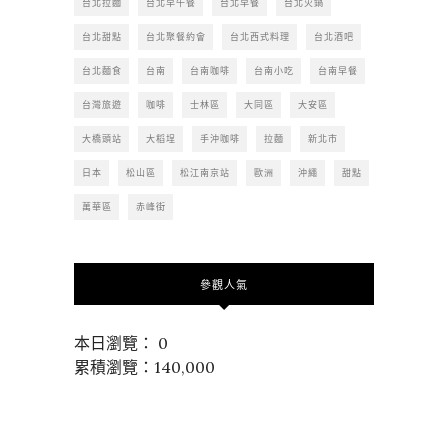
台北拉麵
台北早午餐
台北早餐
台北火鍋
台北甜點
台北聚餐約會
台北西式料理
台北酒吧
台北麵食
台南
台南咖啡
台南小吃
台南早餐
台灣旅遊
咖啡
士林區
大同區
大安區
大橋頭站
大稻埕
手沖咖啡
拉麵
新北市
日本
松山區
松江南京站
歐洲
沖繩
甜點
萬華區
赤峰街
參觀人氣
本日瀏覽： 0
累積瀏覽：140,000