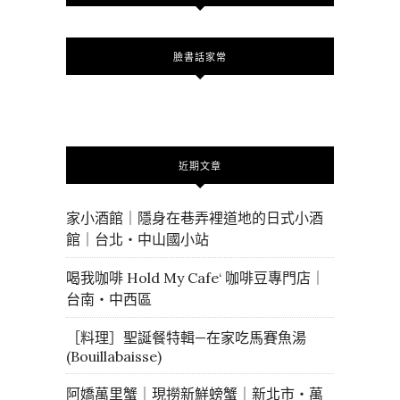
臉書話家常
近期文章
家小酒館｜隱身在巷弄裡道地的日式小酒
館｜台北・中山國小站
喝我咖啡 Hold My Cafe‘ 咖啡豆專門店｜
台南・中西區
［料理］聖誕餐特輯—在家吃馬賽魚湯
(Bouillabaisse)
阿嬌萬里蟹｜現撈新鮮螃蟹｜新北市・萬