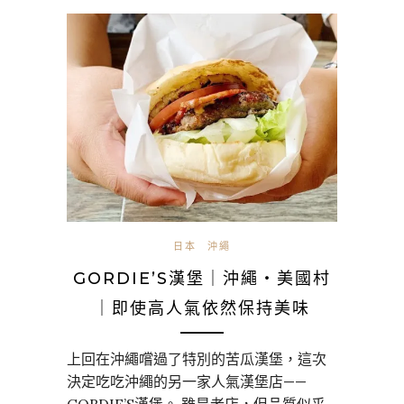
日本
沖繩
GORDIE’S漢堡｜沖繩・美國村
｜即使高人氣依然保持美味
上回在沖繩嚐過了特別的苦瓜漢堡，這次
決定吃吃沖繩的另一家人氣漢堡店——