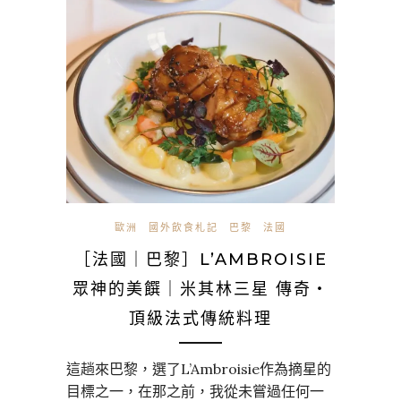
歐洲
國外飲食札記
巴黎
法國
［法國｜巴黎］L’AMBROISIE
眾神的美饌｜米其林三星 傳奇・
頂級法式傳統料理
這趟來巴黎，選了L’Ambroisie作為摘星的
目標之一，在那之前，我從未嘗過任何一