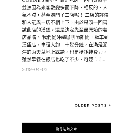
GORDIE’S漢堡。 雖是老店，但品質似乎
並無因為來客數變多而下降，相反的，人
氣不減，甚至還開了二店呢！ 二店的評價
和人氣與ㄧ店不相上下，由於是頭一回嘗
試此店的漢堡，還是決定先至最原始的老
店品嚐。 我們從沖繩咖啡節離開，驅車到
漢堡店，車程大約二十幾分鐘，在滿是泥
濘的雨天草地上踩踏，也是挺耗神費力，
雖然早餐在飯店也吃了不少，可經 […]…
2019-04-02
OLDER POSTS
搜尋站內文章