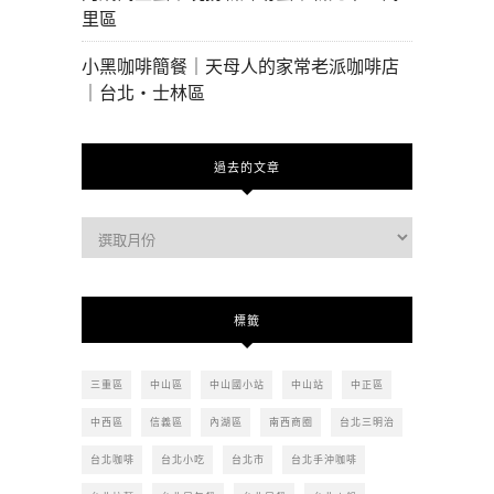
里區
小黑咖啡簡餐｜天母人的家常老派咖啡店
｜台北・士林區
過去的文章
過
去
的
文
標籤
章
三重區
中山區
中山國小站
中山站
中正區
中西區
信義區
內湖區
南西商圈
台北三明治
台北咖啡
台北小吃
台北市
台北手沖咖啡