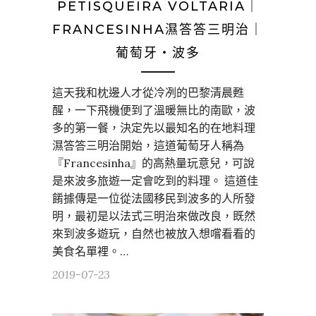
PETISQUEIRA VOLTARIA｜
FRANCESINHA濕答答三明治｜
葡萄牙・波多
這天我和枕邊人才從冷冽的巴黎清晨甦
醒，一下飛機便到了溫暖無比的南歐，波
多的第一餐，決定先以最知名的在地料理
濕答答三明治開始，這道葡萄牙人稱為
『Francesinha』的高熱量玩意兒，可說
是來波多旅遊一定會吃到的料理。 這道佳
餚據傳是一位從法國移民到波多的人所發
明，最初是以法式三明治來做改良，既然
來到波多遊玩，自然也被放入想嚐看看的
美食名單裡。…
2019-07-23