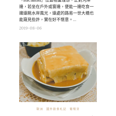
『Bacalhau』位置相當理想，正對河岸
邊，若坐在戶外或窗邊，便能一邊吃食一
邊遠眺水岸風光，遠處的路易一世大橋也
能窺見些許，實在好不愜意。…
2019-08-06
歐洲
國外飲食札記
葡萄牙