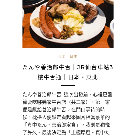
東北
日本
たんや善治郎牛舌｜JR仙台車站3
樓牛舌通｜日本・東北
たんや善治郎牛舌, 這次出發前，心裡已盤
算要吃哪幾家牛舌店（共三家），第一家
便是獻給善治郎牛舌。在門口等待的時
候，枕邊人便鎖定看起來圖片相當豪華的
「真中たん‧善治郎定食」，我則是猶豫
了許久，最後決定點「上極厚選‧真中た