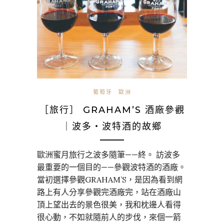
葡萄牙
歐洲
［旅行］ GRAHAM’S 酒廠參觀
｜波多・波特酒的故鄉
歐洲蜜月旅行之波多隨筆——終。 訪波多
最重要的一個目的——參觀波特酒的酒廠。
當初選擇參觀GRAHAM’S，是因為看到網
路上有人分享參觀完酒廠完，站在酒廠山
頂上望出去的景色很美，我和枕邊人看得
很心動，不如就隨前人的步伐，來個一箭