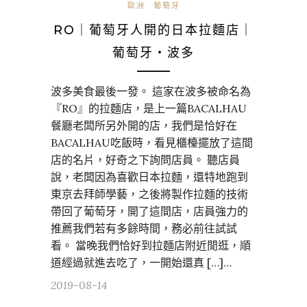
歐洲
葡萄牙
RO｜葡萄牙人開的日本拉麵店｜
葡萄牙・波多
波多美食最後一發。 這家在波多被命名為
『RO』的拉麵店，是上一篇BACALHAU
餐廳老闆所另外開的店，我們是恰好在
BACALHAU吃飯時，看見櫃檯擺放了這間
店的名片，好奇之下詢問店員。 聽店員
說，老闆因為喜歡日本拉麵，還特地跑到
東京去拜師學藝，之後將製作拉麵的技術
帶回了葡萄牙，開了這間店，店員強力的
推薦我們若有多餘時間，務必前往試試
看。 當晚我們恰好到拉麵店附近閒逛，順
道經過就進去吃了，一開始還真 […]…
2019-08-14