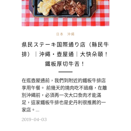
日本
沖繩
県民ステーキ国際通り店（縣民牛
排）｜沖繩・壺屋通｜大快朵頤！
鐵板厚切牛舌！
在逛壺屋通前，我們到附近的鐵板牛排店
享用午餐。 前幾天的燒肉吃不過癮，在離
別沖繩前，必須再一次大口食肉才能滿
足，這家鐵板牛排也是史丹利很推薦的一
家店。…
2019-04-03