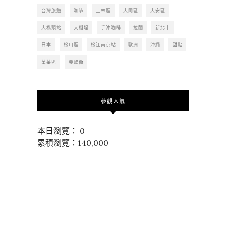
台灣旅遊
咖啡
士林區
大同區
大安區
大橋頭站
大稻埕
手沖咖啡
拉麵
新北市
日本
松山區
松江南京站
歐洲
沖繩
甜點
萬華區
赤峰街
參觀人氣
本日瀏覽： 0
累積瀏覽：140,000