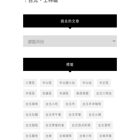
｜台北・士林區
過去的文章
過
去
的
文
標籤
章
三重區
中山區
中山國小站
中山站
中正區
中西區
信義區
內湖區
南西商圈
台北三明治
台北咖啡
台北小吃
台北市
台北手沖咖啡
台北拉麵
台北早午餐
台北早餐
台北火鍋
台北甜點
台北聚餐約會
台北西式料理
台北酒吧
台北麵食
台南
台南咖啡
台南小吃
台南早餐