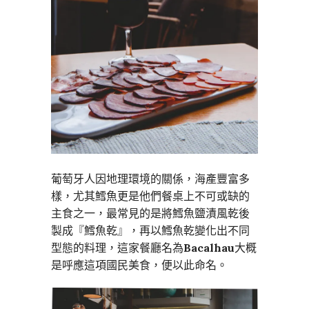
葡萄牙人因地理環境的關係，海產豐富多
樣，尤其鱈魚更是他們餐桌上不可或缺的
主食之一，最常見的是將鱈魚鹽漬風乾後
製成『鱈魚乾』，再以鱈魚乾變化出不同
型態的料理，這家餐廳名為
Bacalhau
大概
是呼應這項國民美食，便以此命名。