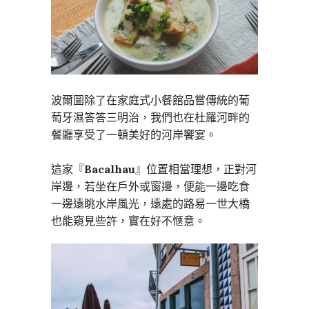
波爾圖除了在家庭式小餐館品嘗傳統的葡
萄牙濕答答三明治，我們也在杜羅河畔的
餐廳享受了一頓美好的河岸饗宴。
這家『
Bacalhau
』位置相當理想，正對河
岸邊，若坐在戶外或窗邊，便能一邊吃食
一邊遠眺水岸風光，遠處的路易一世大橋
也能窺見些許，實在好不愜意。