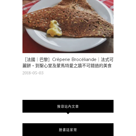
［法國｜巴黎］Crêperie Brocéliande｜法式可
麗餅・到聖心堂及蒙馬特愛之牆不可錯過的美食
2018-05-03
搜尋站內文章
臉書話家常