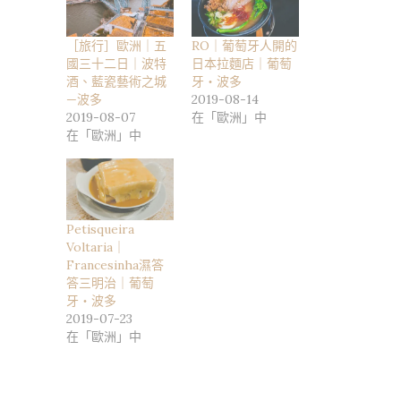
［旅行］歐洲｜五
RO｜葡萄牙人開的
國三十二日｜波特
日本拉麵店｜葡萄
酒、藍瓷藝術之城
牙・波多
—波多
2019-08-14
2019-08-07
在「歐洲」中
在「歐洲」中
Petisqueira
Voltaria｜
Francesinha濕答
答三明治｜葡萄
牙・波多
2019-07-23
在「歐洲」中