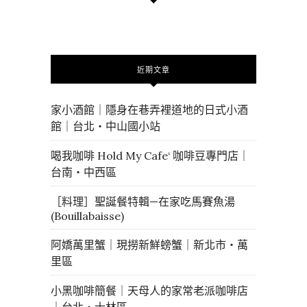
近期文章
家小酒館｜隱身在巷弄裡道地的日式小酒
館｜台北・中山國小站
喝我咖啡 Hold My Cafe‘ 咖啡豆專門店｜
台南・中西區
［料理］聖誕餐特輯—在家吃馬賽魚湯
(Bouillabaisse)
阿嬌萬里蟹｜現撈新鮮螃蟹｜新北市・萬
里區
小黑咖啡簡餐｜天母人的家常老派咖啡店