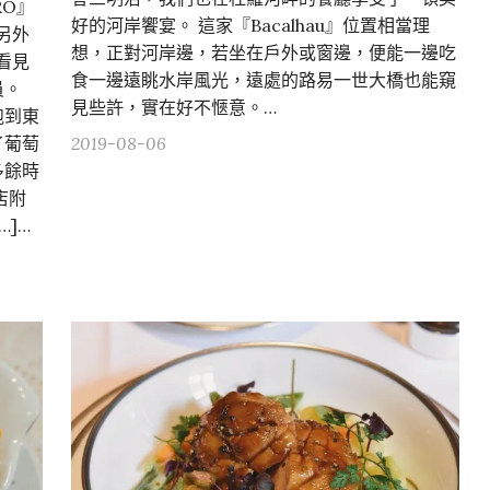
RO』
好的河岸饗宴。 這家『Bacalhau』位置相當理
另外
想，正對河岸邊，若坐在戶外或窗邊，便能一邊吃
看見
食一邊遠眺水岸風光，遠處的路易一世大橋也能窺
員。
見些許，實在好不愜意。…
跑到東
了葡萄
2019-08-06
多餘時
店附
]…