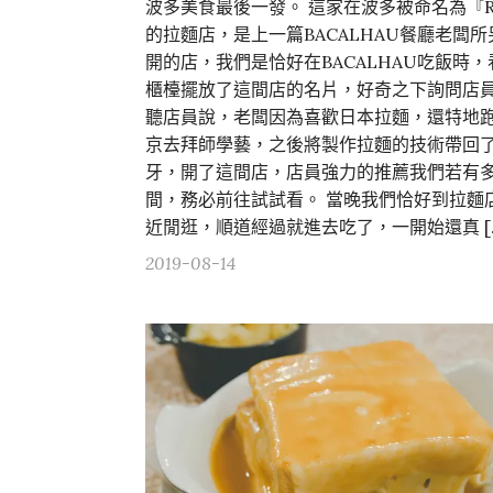
波多美食最後一發。 這家在波多被命名為『
的拉麵店，是上一篇BACALHAU餐廳老闆所
開的店，我們是恰好在BACALHAU吃飯時，
櫃檯擺放了這間店的名片，好奇之下詢問店
聽店員說，老闆因為喜歡日本拉麵，還特地
京去拜師學藝，之後將製作拉麵的技術帶回
牙，開了這間店，店員強力的推薦我們若有
間，務必前往試試看。 當晚我們恰好到拉麵
近閒逛，順道經過就進去吃了，一開始還真 […
2019-08-14