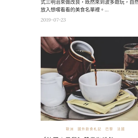
式三明治來做改良，既然來到波多遊玩，自
放入想嚐看看的美食名單裡。…
2019-07-23
歐洲
國外飲食札記
巴黎
法國