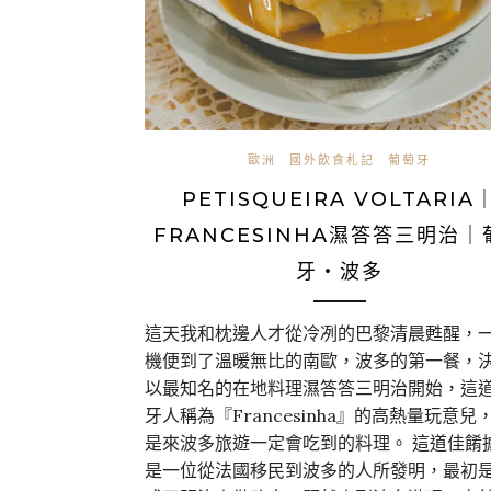
歐洲
國外飲食札記
葡萄牙
PETISQUEIRA VOLTARIA
FRANCESINHA濕答答三明治｜
牙・波多
這天我和枕邊人才從冷冽的巴黎清晨甦醒，
機便到了溫暖無比的南歐，波多的第一餐，
以最知名的在地料理濕答答三明治開始，這
牙人稱為『Francesinha』的高熱量玩意兒
是來波多旅遊一定會吃到的料理。 這道佳餚
是一位從法國移民到波多的人所發明，最初