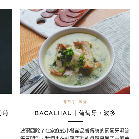
葡萄牙
歐洲
葡萄
BACALHAU｜葡萄牙・波多
波爾圖除了在家庭式小餐館品嘗傳統的葡萄牙濕答
答三明治，我們也在杜羅河畔的餐廳享受了一頓美