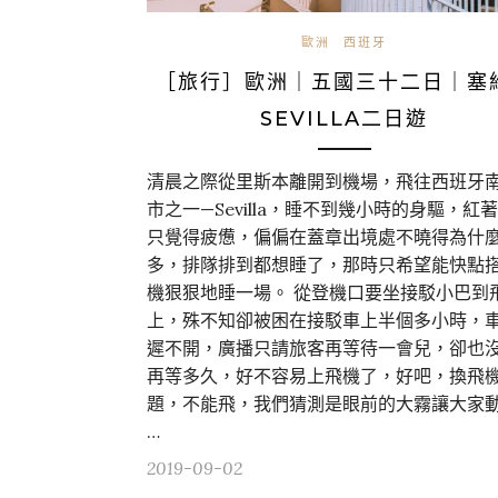
歐洲
西班牙
［旅行］歐洲｜五國三十二日｜塞
SEVILLA二日遊
清晨之際從里斯本離開到機場，飛往西班牙
市之一—Sevilla，睡不到幾小時的身驅，紅
只覺得疲憊，偏偏在蓋章出境處不曉得為什
多，排隊排到都想睡了，那時只希望能快點
機狠狠地睡一場。 從登機口要坐接駁小巴到
上，殊不知卻被困在接駁車上半個多小時，
遲不開，廣播只請旅客再等待一會兒，卻也
再等多久，好不容易上飛機了，好吧，換飛
題，不能飛，我們猜測是眼前的大霧讓大家動 
…
2019-09-02