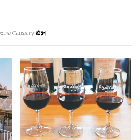
sing Category
歐洲