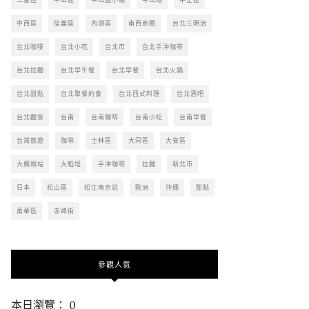
中西區
信義區
內湖區
南西商圈
台北三明治
台北咖啡
台北小吃
台北市
台北手沖咖啡
台北拉麵
台北早午餐
台北早餐
台北火鍋
台北甜點
台北聚餐約會
台北西式料理
台北酒吧
台北麵食
台南
台南咖啡
台南小吃
台南早餐
台灣旅遊
咖啡
士林區
大同區
大安區
大橋頭站
大稻埕
手沖咖啡
拉麵
新北市
日本
松山區
松江南京站
歐洲
沖繩
甜點
萬華區
赤峰街
參觀人氣
本日瀏覽： 0