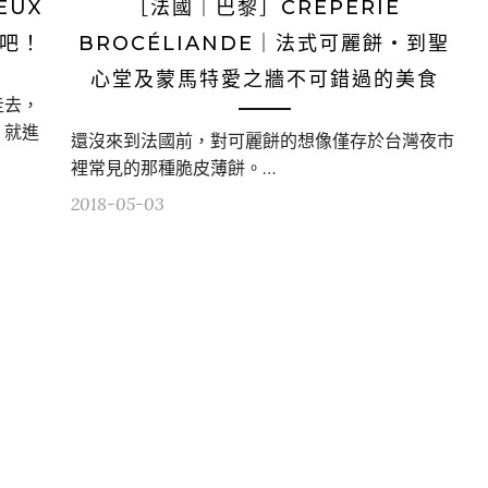
EUX
［法國｜巴黎］CRÊPERIE
坐吧！
BROCÉLIANDE｜法式可麗餅・到聖
心堂及蒙馬特愛之牆不可錯過的美食
走去，
，就進
還沒來到法國前，對可麗餅的想像僅存於台灣夜市
裡常見的那種脆皮薄餅。…
2018-05-03