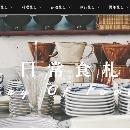
食札記
料理札記
飲酒札記
旅行札記
隨筆札記