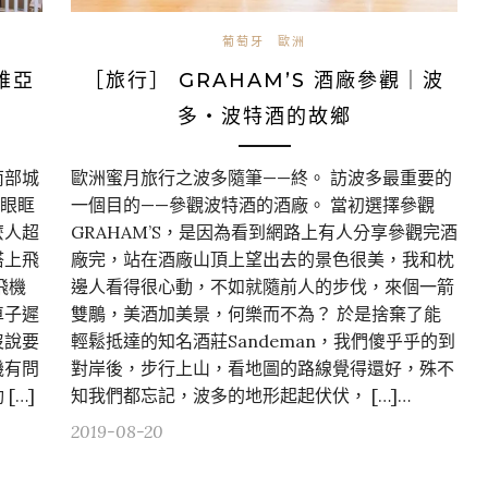
葡萄牙
歐洲
維亞
［旅行］ GRAHAM’S 酒廠參觀｜波
多・波特酒的故鄉
南部城
歐洲蜜月旅行之波多隨筆——終。 訪波多最重要的
著眼眶
一個目的——參觀波特酒的酒廠。 當初選擇參觀
麼人超
GRAHAM’S，是因為看到網路上有人分享參觀完酒
搭上飛
廠完，站在酒廠山頂上望出去的景色很美，我和枕
飛機
邊人看得很心動，不如就隨前人的步伐，來個一箭
車子遲
雙鵰，美酒加美景，何樂而不為？ 於是捨棄了能
沒說要
輕鬆抵達的知名酒莊Sandeman，我們傻乎乎的到
機有問
對岸後，步行上山，看地圖的路線覺得還好，殊不
[…]
知我們都忘記，波多的地形起起伏伏， […]…
2019-08-20