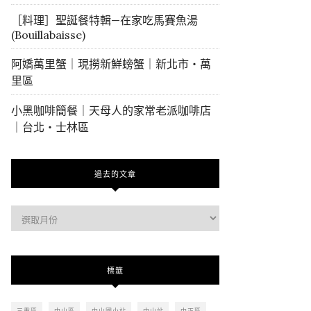
［料理］聖誕餐特輯—在家吃馬賽魚湯
(Bouillabaisse)
阿嬌萬里蟹｜現撈新鮮螃蟹｜新北市・萬
里區
小黑咖啡簡餐｜天母人的家常老派咖啡店
｜台北・士林區
過去的文章
過
去
的
文
標籤
章
三重區
中山區
中山國小站
中山站
中正區