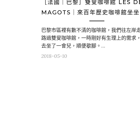
［法國｜巴黎］雙叟咖啡館 LES D
MAGOTS｜來百年歷史咖啡館坐
巴黎市區裡有數不清的咖啡館，我們往左岸
路過雙叟咖啡館，一時剛好有生理上的需求
去坐了一會兒，順便歇腳。…
2018-05-10