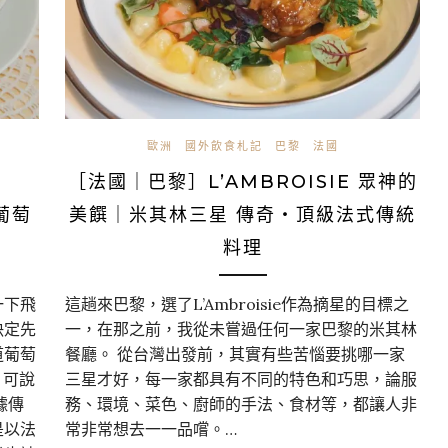
歐洲
國外飲食札記
巴黎
法國
｜
［法國｜巴黎］L’AMBROISIE 眾神的
葡萄
美饌｜米其林三星 傳奇・頂級法式傳統
料理
一下飛
這趟來巴黎，選了L’Ambroisie作為摘星的目標之
決定先
一，在那之前，我從未嘗過任何一家巴黎的米其林
道葡萄
餐廳。 從台灣出發前，其實有些苦惱要挑哪一家
，可說
三星才好，每一家都具有不同的特色和巧思，論服
據傳
務、環境、菜色、廚師的手法、食材等，都讓人非
是以法
常非常想去一一品嚐。…