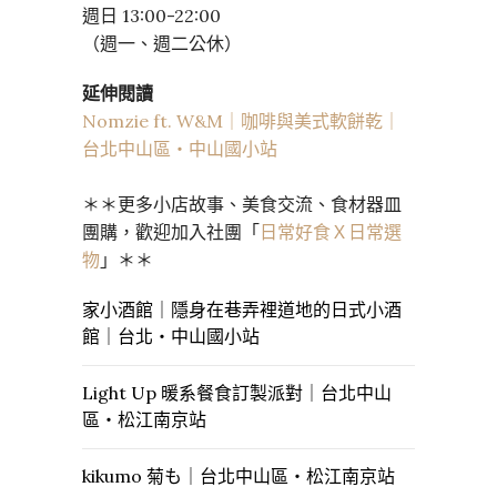
週日 13:00-22:00
（週一、週二公休）
延伸閱讀
Nomzie ft. W&M｜咖啡與美式軟餅乾｜
台北中山區・中山國小站
＊＊更多小店故事、美食交流、食材器皿
團購，歡迎加入社團「
日常好食Ｘ日常選
物
」＊＊
家小酒館｜隱身在巷弄裡道地的日式小酒
館｜台北・中山國小站
Light Up 暖系餐食訂製派對｜台北中山
區・松江南京站
kikumo 菊も｜台北中山區・松江南京站