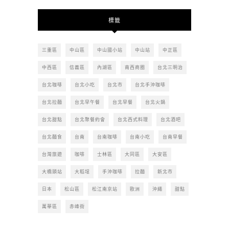
的
文
標籤
章
三重區
中山區
中山國小站
中山站
中正區
中西區
信義區
內湖區
南西商圈
台北三明治
台北咖啡
台北小吃
台北市
台北手沖咖啡
台北拉麵
台北早午餐
台北早餐
台北火鍋
台北甜點
台北聚餐約會
台北西式料理
台北酒吧
台北麵食
台南
台南咖啡
台南小吃
台南早餐
台灣旅遊
咖啡
士林區
大同區
大安區
大橋頭站
大稻埕
手沖咖啡
拉麵
新北市
日本
松山區
松江南京站
歐洲
沖繩
甜點
萬華區
赤峰街