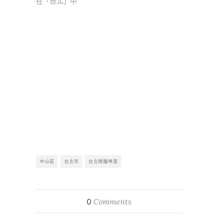
在「台北」中
中山區
台北市
台北精釀啤酒
Comments
0