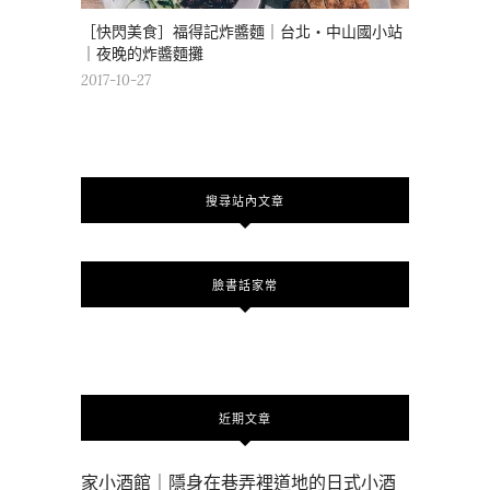
［快閃美食］福得記炸醬麵｜台北・中山國小站
｜夜晚的炸醬麵攤
2017-10-27
搜尋站內文章
臉書話家常
近期文章
家小酒館｜隱身在巷弄裡道地的日式小酒