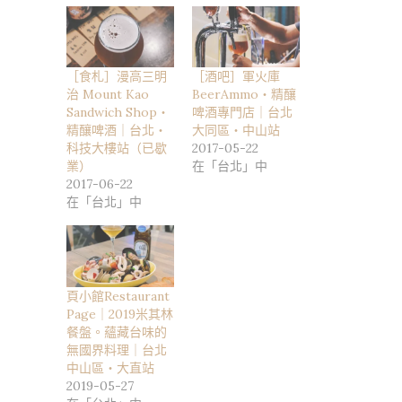
［食札］漫高三明
［酒吧］軍火庫
治 Mount Kao
BeerAmmo・精釀
Sandwich Shop・
啤酒專門店｜台北
精釀啤酒｜台北・
大同區・中山站
科技大樓站（已歇
2017-05-22
業）
在「台北」中
2017-06-22
在「台北」中
頁小館Restaurant
Page｜2019米其林
餐盤。蘊藏台味的
無國界料理｜台北
中山區・大直站
2019-05-27