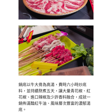
鍋底以牛大骨為高湯，費時六小時炒底
料，並持續熬煮五天，讓大量青花椒、紅
花椒、進口辣椒及少許香料融合，成就一
鍋佈滿豔紅牛油、風味層次豐富的濃郁湯
底。