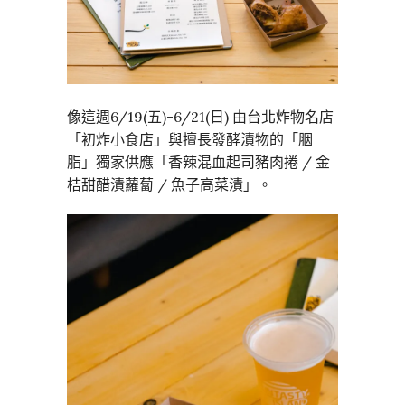
像這週6/19(五)-6/21(日) 由台北炸物名店
「初炸小食店」與擅長發酵漬物的「胭
脂」獨家供應「香辣混血起司豬肉捲 / 金
桔甜醋漬蘿蔔 / 魚子高菜漬」。