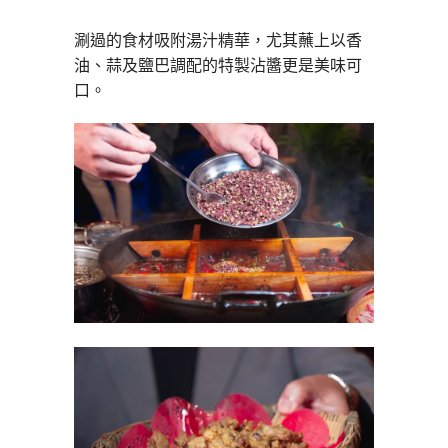
涮過的食材吸附湯汁精華，尤其蘸上以香
油、蒜及鹽巴調配的特製沾醬更是美味可
口。