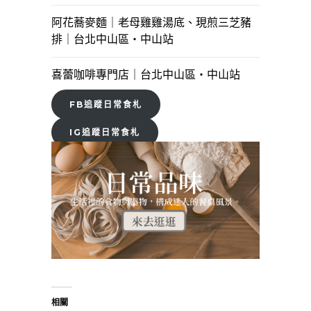
阿花蕎麥麵｜老母雞雞湯底、現煎三芝豬
排｜台北中山區・中山站
喜蕾咖啡專門店｜台北中山區・中山站
FB追蹤日常食札
IG追蹤日常食札
相關