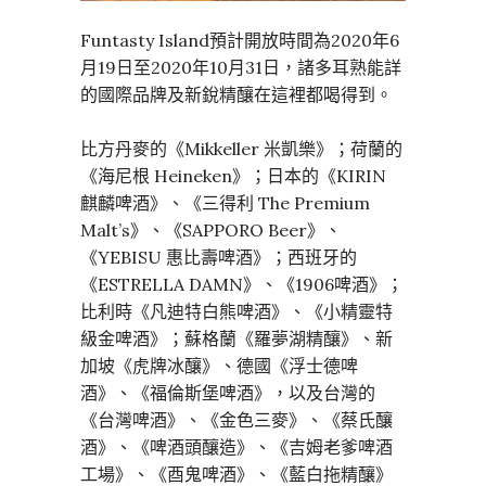
Funtasty Island預計開放時間為2020年6
月19日至2020年10月31日，諸多耳熟能詳
的國際品牌及新銳精釀在這裡都喝得到。
比方丹麥的《Mikkeller 米凱樂》；荷蘭的
《海尼根 Heineken》；日本的《KIRIN
麒麟啤酒》、《三得利 The Premium
Malt’s》、《SAPPORO Beer》、
《YEBISU 惠比壽啤酒》；西班牙的
《ESTRELLA DAMN》、《1906啤酒》；
比利時《凡迪特白熊啤酒》、《小精靈特
級金啤酒》；蘇格蘭《羅夢湖精釀》、新
加坡《虎牌冰釀》、德國《浮士德啤
酒》、《福倫斯堡啤酒》，以及台灣的
《台灣啤酒》、《金色三麥》、《蔡氏釀
酒》、《啤酒頭釀造》、《吉姆老爹啤酒
工場》、《酉鬼啤酒》、《藍白拖精釀》