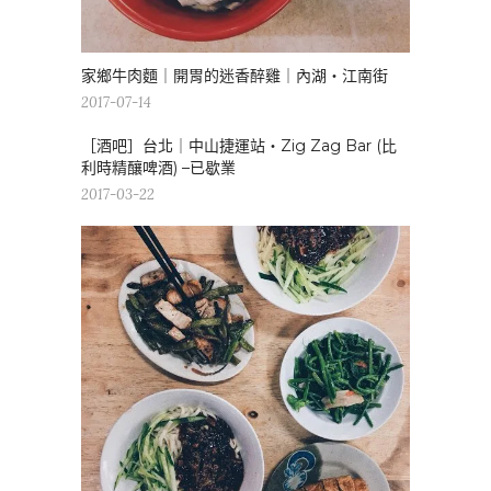
家鄉牛肉麵｜開胃的迷香醉雞｜內湖・江南街
2017-07-14
［酒吧］台北｜中山捷運站・Zig Zag Bar (比
利時精釀啤酒) –已歇業
2017-03-22