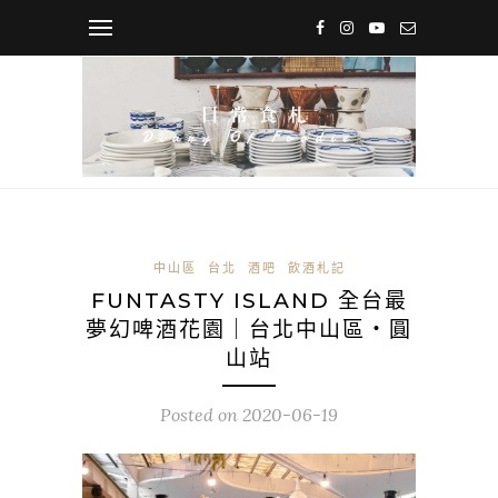
中山區
台北
酒吧
飲酒札記
FUNTASTY ISLAND 全台最
夢幻啤酒花園｜台北中山區・圓
山站
Posted on
2020-06-19