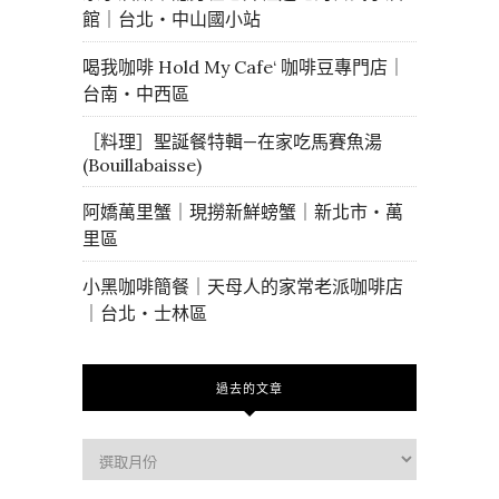
館｜台北・中山國小站
喝我咖啡 Hold My Cafe‘ 咖啡豆專門店｜
台南・中西區
［料理］聖誕餐特輯—在家吃馬賽魚湯
(Bouillabaisse)
阿嬌萬里蟹｜現撈新鮮螃蟹｜新北市・萬
里區
小黑咖啡簡餐｜天母人的家常老派咖啡店
｜台北・士林區
過去的文章
過
去