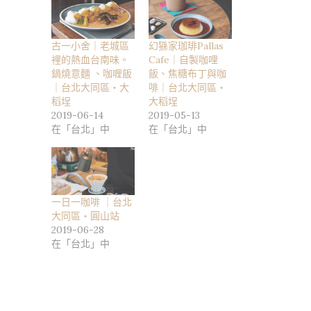
古一小舍｜老城區
幻猻家珈琲Pallas
裡的熱血台南味。
Cafe｜自製咖哩
鍋燒意麵 、咖喱飯
飯、焦糖布丁與咖
｜台北大同區・大
啡｜台北大同區・
稻埕
大稻埕
2019-06-14
2019-05-13
在「台北」中
在「台北」中
一日一咖啡 ｜台北
大同區・圓山站
2019-06-28
在「台北」中