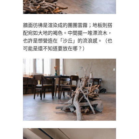
牆面彷彿是渲染成的團團雲霧；地板則搭
配宛如大地的褐色。中間擺一堆漂流木，
也許是想營造在「沙丘」的流浪感。（也
可能是還不知道要放在哪？）