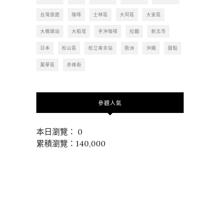
台灣旅遊
咖啡
士林區
大同區
大安區
大橋頭站
大稻埕
手沖咖啡
拉麵
新北市
日本
松山區
松江南京站
歐洲
沖繩
甜點
萬華區
赤峰街
參觀人氣
本日瀏覽： 0
累積瀏覽：140,000