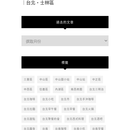
｜台北・士林區
過去的文章
過
去
的
文
標籤
章
三重區
中山區
中山國小站
中山站
中正區
中西區
信義區
內湖區
南西商圈
台北三明治
台北咖啡
台北小吃
台北市
台北手沖咖啡
台北拉麵
台北早午餐
台北早餐
台北火鍋
台北甜點
台北聚餐約會
台北西式料理
台北酒吧
台北麵食
台南
台南咖啡
台南小吃
台南早餐