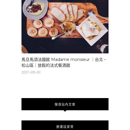
馬旦馬須法國館 Madame monsieur ｜台北・
松山區｜放鬆的法式餐酒館
2017-09-01
搜尋站內文章
臉書話家常