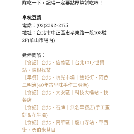
隊吃一下，記得一定要點厚燒餅吃唷！
阜杭豆漿
電話：(02)2392-2175
地址：台北市中正區忠孝東路一段108號
2F(華山市場內)
延伸閱讀：
［食記］台北・信義區｜台北101/世貿
站・陳根找茶
［早餐］台北・晴光市場｜雙城街・阿香
三明治(40年古早味手作三明治)
［食記］台北・大安區｜科技大樓站・找
餐店
［食記］台北・石牌｜無名早餐店(手工蛋
餅＆花生湯)
［食記］台北・萬華區｜龍山寺站・華西
街・勇伯米苔目