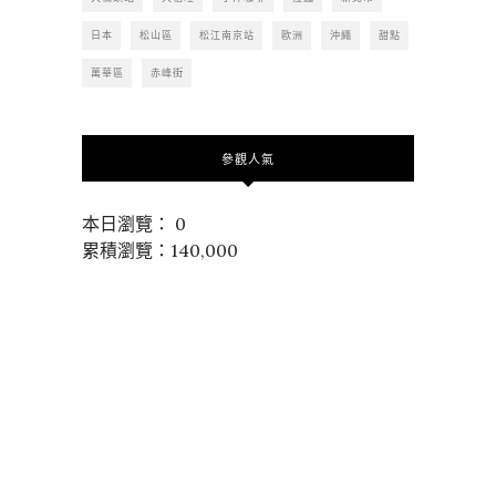
日本
松山區
松江南京站
歐洲
沖繩
甜點
萬華區
赤峰街
參觀人氣
本日瀏覽： 0
累積瀏覽：140,000