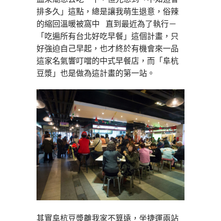
排多久」這點，總是讓我萌生退意，俗辣
的縮回溫暖被窩中 直到最近為了執行－
「吃遍所有台北好吃早餐」這個計畫，只
好強迫自己早起，也才終於有機會來一品
這家名氣響叮噹的中式早餐店，而「阜杭
豆漿」也是做為這計畫的第一站。
其實阜杭豆漿離我家不算遠，坐捷運兩站