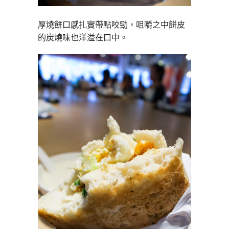
厚燒餅口感扎實帶點咬勁，咀嚼之中餅皮
的炭燒味也洋溢在口中。