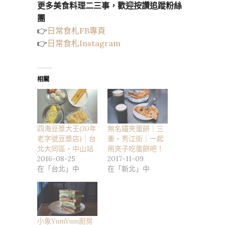
更多美食料理二三事，歡迎按讚追蹤粉絲
團
👉
日常食札FB專頁
👉
日常食札Instagram
相關
四海豆漿大王(30年
無名鐵夾蛋餅｜三
老字號豆漿店)｜台
重・秀江街｜一起
北大同區・中山站
用夾子吃蛋餅吧！
2016-08-25
2017-11-09
在「台北」中
在「新北」中
小象YumYum廚房