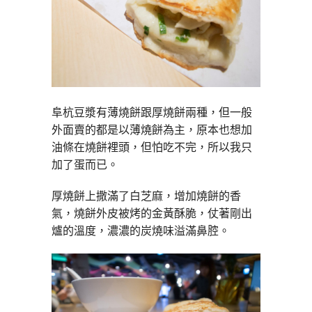
阜杭豆漿有薄燒餅跟厚燒餅兩種，但一般
外面賣的都是以薄燒餅為主，原本也想加
油條在燒餅裡頭，但怕吃不完，所以我只
加了蛋而已。
厚燒餅上撒滿了白芝麻，增加燒餅的香
氣，燒餅外皮被烤的金黃酥脆，仗著剛出
爐的溫度，濃濃的炭燒味溢滿鼻腔。