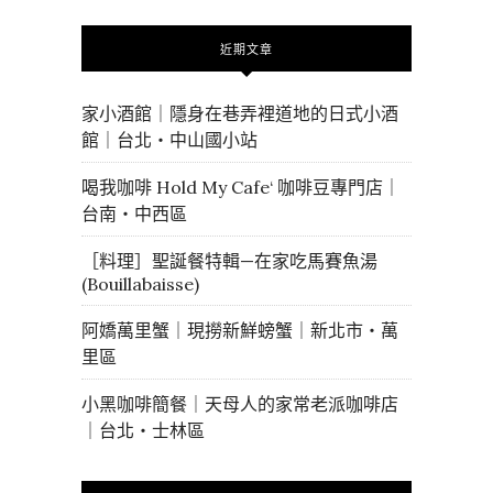
近期文章
家小酒館｜隱身在巷弄裡道地的日式小酒
館｜台北・中山國小站
喝我咖啡 Hold My Cafe‘ 咖啡豆專門店｜
台南・中西區
［料理］聖誕餐特輯—在家吃馬賽魚湯
(Bouillabaisse)
阿嬌萬里蟹｜現撈新鮮螃蟹｜新北市・萬
里區
小黑咖啡簡餐｜天母人的家常老派咖啡店
｜台北・士林區