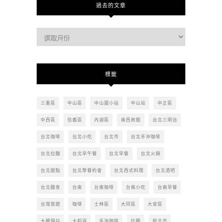
過去的文章
過
去
的
文
標籤
章
三重區
中山區
中山國小站
中山站
中正區
中西區
信義區
內湖區
南西商圈
台北三明治
台北咖啡
台北小吃
台北市
台北手沖咖啡
台北拉麵
台北早午餐
台北早餐
台北火鍋
台北甜點
台北聚餐約會
台北西式料理
台北酒吧
台北麵食
台南
台南咖啡
台南小吃
台南早餐
台灣旅遊
咖啡
士林區
大同區
大安區
大橋頭站
大稻埕
手沖咖啡
拉麵
新北市