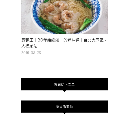
意麵王｜80年始終如一的老味道｜台北大同區・
大橋頭站
2019-08-28
搜尋站內文章
臉書話家常