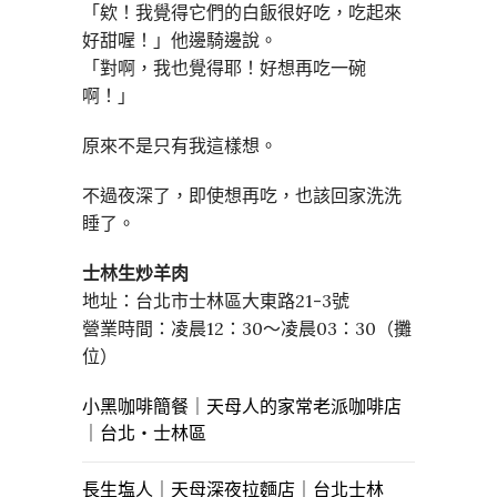
「欸！我覺得它們的白飯很好吃，吃起來
好甜喔！」他邊騎邊說。
「對啊，我也覺得耶！好想再吃一碗
啊！」
原來不是只有我這樣想。
不過夜深了，即使想再吃，也該回家洗洗
睡了。
士林生炒羊肉
地址：台北市士林區大東路21-3號
營業時間：凌晨12：30～凌晨03：30（攤
位）
小黑咖啡簡餐｜天母人的家常老派咖啡店
｜台北・士林區
長生塩人｜天母深夜拉麵店｜台北士林