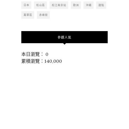
日本
松山區
松江南京站
歐洲
沖繩
甜點
萬華區
赤峰街
參觀人氣
本日瀏覽： 0
累積瀏覽：140,000