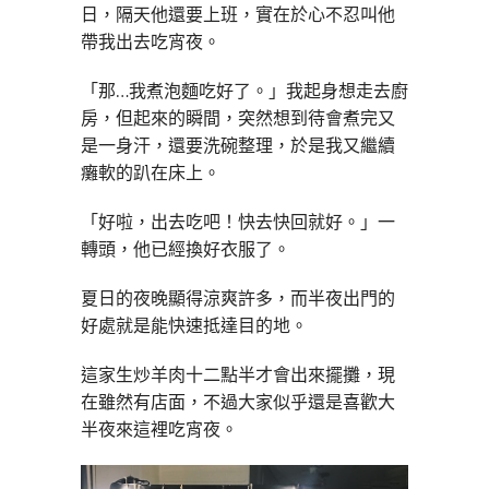
日，隔天他還要上班，實在於心不忍叫他
帶我出去吃宵夜。
「那…我煮泡麵吃好了。」我起身想走去廚
房，但起來的瞬間，突然想到待會煮完又
是一身汗，還要洗碗整理，於是我又繼續
癱軟的趴在床上。
「好啦，出去吃吧！快去快回就好。」一
轉頭，他已經換好衣服了。
夏日的夜晚顯得涼爽許多，而半夜出門的
好處就是能快速抵達目的地。
這家生炒羊肉十二點半才會出來擺攤，現
在雖然有店面，不過大家似乎還是喜歡大
半夜來這裡吃宵夜。