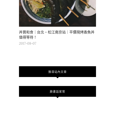
丼賞和食｜台北・松江南京站｜平價現烤香魚丼
值得等待！
2017-08-07
搜尋站內文章
臉書話家常