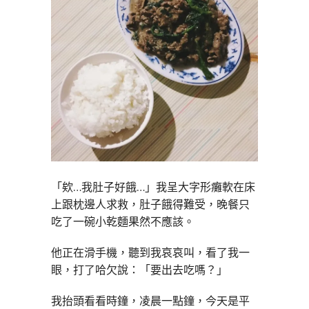
「欸…我肚子好餓…」我呈大字形癱軟在床
上跟枕邊人求救，肚子餓得難受，晚餐只
吃了一碗小乾麵果然不應該。
他正在滑手機，聽到我哀哀叫，看了我一
眼，打了哈欠說：「要出去吃嗎？」
我抬頭看看時鐘，凌晨一點鐘，今天是平