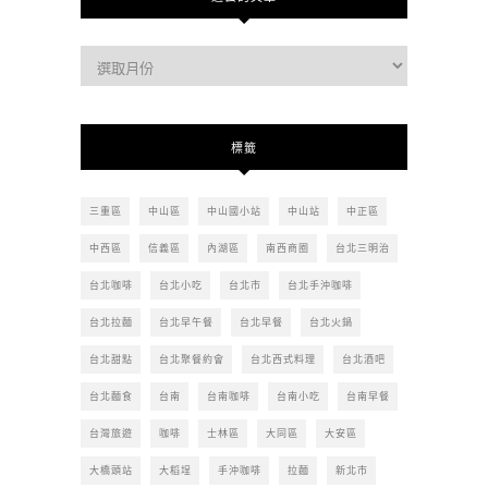
過
去
的
文
標籤
章
三重區
中山區
中山國小站
中山站
中正區
中西區
信義區
內湖區
南西商圈
台北三明治
台北咖啡
台北小吃
台北市
台北手沖咖啡
台北拉麵
台北早午餐
台北早餐
台北火鍋
台北甜點
台北聚餐約會
台北西式料理
台北酒吧
台北麵食
台南
台南咖啡
台南小吃
台南早餐
台灣旅遊
咖啡
士林區
大同區
大安區
大橋頭站
大稻埕
手沖咖啡
拉麵
新北市