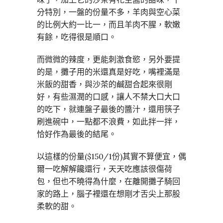
分特別，一盤的份量不多，羊肉與空心菜
的比例大約一比一，而且羊肉不腥，軟嫩
有餘，吃得很是順口。
而微微的辣度，更能刺激食慾，另外要提
的是，攤子用的米還真是好吃，嘴裡滿是
米飯的甜香，與沙茶的鹹甜合起來很剛
好，有些濕潤的口感，讓人不禁大口大口
的吃下，就連盤子最後的醬汁，還用筷子
刷進碗中，一點都不浪費，如此拌一拌，
恰好作為最後的結尾。
以這樣的份量($150/1份)其實不算便宜，偶
爾一吃解解饞還行，天天吃應該很傷荷
包，但也不曉得為什麼，在離開攤子騎回
家的路上，腦子裡還在想剛才舌尖上那股
柔軟的甜。