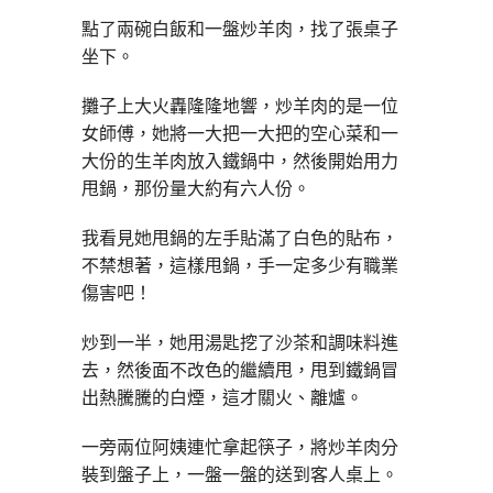
點了兩碗白飯和一盤炒羊肉，找了張桌子
坐下。
攤子上大火轟隆隆地響，炒羊肉的是一位
女師傅，她將一大把一大把的空心菜和一
大份的生羊肉放入鐵鍋中，然後開始用力
甩鍋，那份量大約有六人份。
我看見她甩鍋的左手貼滿了白色的貼布，
不禁想著，這樣甩鍋，手一定多少有職業
傷害吧！
炒到一半，她用湯匙挖了沙茶和調味料進
去，然後面不改色的繼續甩，甩到鐵鍋冒
出熱騰騰的白煙，這才關火、離爐。
一旁兩位阿姨連忙拿起筷子，將炒羊肉分
裝到盤子上，一盤一盤的送到客人桌上。