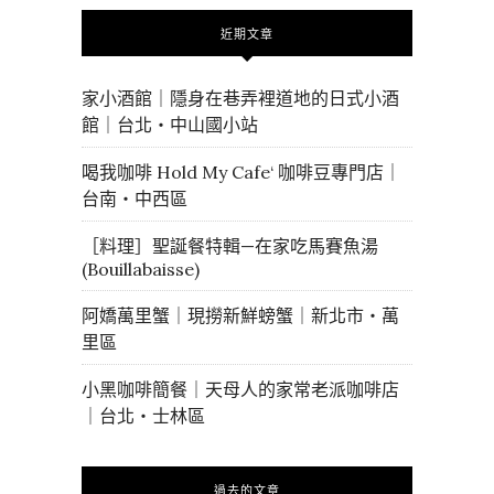
近期文章
家小酒館｜隱身在巷弄裡道地的日式小酒
館｜台北・中山國小站
喝我咖啡 Hold My Cafe‘ 咖啡豆專門店｜
台南・中西區
［料理］聖誕餐特輯—在家吃馬賽魚湯
(Bouillabaisse)
阿嬌萬里蟹｜現撈新鮮螃蟹｜新北市・萬
里區
小黑咖啡簡餐｜天母人的家常老派咖啡店
｜台北・士林區
過去的文章