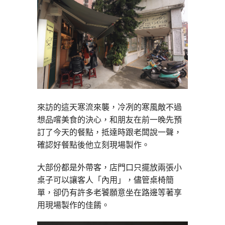
來訪的這天寒流來襲，冷冽的寒風敵不過
想品嚐美食的決心，和朋友在前一晚先預
訂了今天的餐點，抵達時跟老闆說一聲，
確認好餐點後他立刻現場製作。
大部份都是外帶客，店門口只擺放兩張小
桌子可以讓客人「內用」，儘管桌椅簡
單，卻仍有許多老饕願意坐在路邊等著享
用現場製作的佳餚。