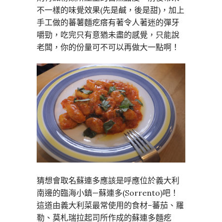
不一樣的味覺效果(先是鹹，後是甜)，加上
手工做的蕃薯麵疙瘩有著令人著迷的彈牙
嚼勁，吃完只有意猶未盡的感覺，只能說
老闆，你的份量可不可以再做大一點啊！
猜想會取名蘇連多應該是呼應位於義大利
南邊的臨海小鎮—蘇連多(Sorrento)吧！
這道由義大利菜最常使用的食材–蕃茄、羅
勒、莫札瑞拉起司所作成的蘇連多麵疙