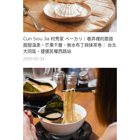
Cun Siou Jia 村秀家 ベーカリ｜巷弄裡的那道
甜甜溫柔。芒果千層、無水布丁與抹茶卷｜ 台北
大同區・捷運民權西路站
2019-05-24