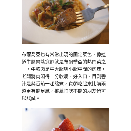
布爾喬亞也有常常出現的固定菜色，像這
道牛膝肉醬寬麵就是布爾喬亞的熱門菜之
一，牛膝肉是牛大腿與小腿中間的肉塊，
老闆將肉悶得十分軟爛、好入口，目測醬
汁是與番茄一起熬煮，寬麵吃起來比前兩
道更有飽足感，推薦怕吃不飽的朋友們可
以試試。