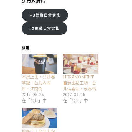
運市政府站
FB追蹤日常食札
IG追蹤日常食札
相關
不想上班，只好喝
HERZMOMENT
拿鐵｜台北內湖
笛瑟甜點工坊｜台
區・江南街
北信義區・永春站
2017-05-25
2017-04-25
在「台北」中
在「台北」中
找餐店｜台北大安