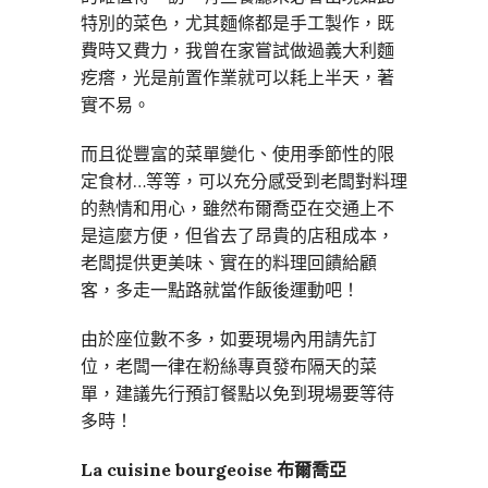
特別的菜色，尤其麵條都是手工製作，既
費時又費力，我曾在家嘗試做過義大利麵
疙瘩，光是前置作業就可以耗上半天，著
實不易。
而且從豐富的菜單變化、使用季節性的限
定食材…等等，可以充分感受到老闆對料理
的熱情和用心，雖然布爾喬亞在交通上不
是這麼方便，但省去了昂貴的店租成本，
老闆提供更美味、實在的料理回饋給顧
客，多走一點路就當作飯後運動吧！
由於座位數不多，如要現場內用請先訂
位，老闆一律在粉絲專頁發布隔天的菜
單，建議先行預訂餐點以免到現場要等待
多時！
La cuisine bourgeoise 布爾喬亞