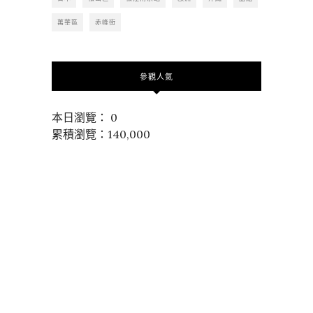
萬華區
赤峰街
參觀人氣
本日瀏覽： 0
累積瀏覽：140,000