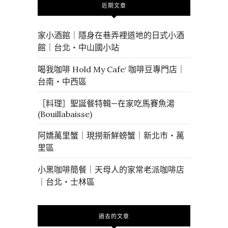
近期文章
家小酒館｜隱身在巷弄裡道地的日式小酒
館｜台北・中山國小站
喝我咖啡 Hold My Cafe‘ 咖啡豆專門店｜
台南・中西區
［料理］聖誕餐特輯—在家吃馬賽魚湯
(Bouillabaisse)
阿嬌萬里蟹｜現撈新鮮螃蟹｜新北市・萬
里區
小黑咖啡簡餐｜天母人的家常老派咖啡店
｜台北・士林區
過去的文章