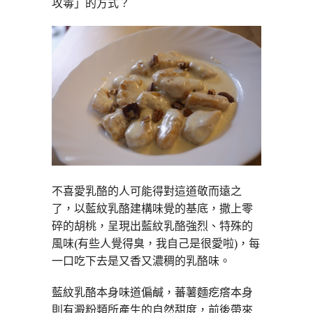
攻毒」的方式？
不喜愛乳酪的人可能得對這道敬而遠之
了，以藍紋乳酪建構味覺的基底，撒上零
碎的胡桃，呈現出藍紋乳酪強烈、特殊的
風味(有些人覺得臭，我自己是很愛啦)，每
一口吃下去是又香又濃稠的乳酪味。
藍紋乳酪本身味道偏鹹，蕃薯麵疙瘩本身
則有澱粉類所產生的自然甜度，前後帶來