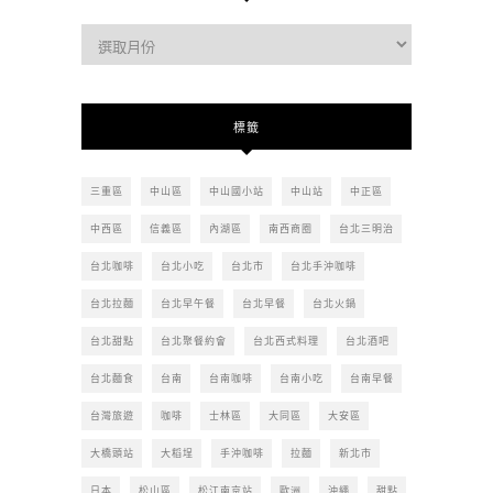
過
去
的
文
標籤
章
三重區
中山區
中山國小站
中山站
中正區
中西區
信義區
內湖區
南西商圈
台北三明治
台北咖啡
台北小吃
台北市
台北手沖咖啡
台北拉麵
台北早午餐
台北早餐
台北火鍋
台北甜點
台北聚餐約會
台北西式料理
台北酒吧
台北麵食
台南
台南咖啡
台南小吃
台南早餐
台灣旅遊
咖啡
士林區
大同區
大安區
大橋頭站
大稻埕
手沖咖啡
拉麵
新北市
日本
松山區
松江南京站
歐洲
沖繩
甜點