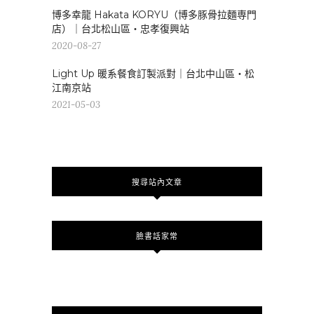
博多幸龍 Hakata KORYU（博多豚骨拉麵専門
店）｜台北松山區・忠孝復興站
2020-08-27
Light Up 暖系餐食訂製派對｜台北中山區・松
江南京站
2021-05-03
搜尋站內文章
臉書話家常