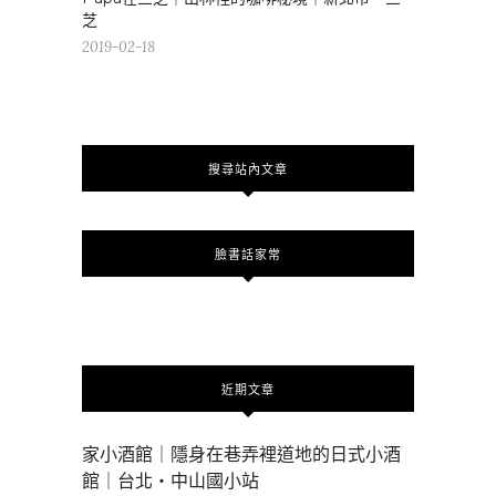
芝
2019-02-18
搜尋站內文章
臉書話家常
近期文章
家小酒館｜隱身在巷弄裡道地的日式小酒
館｜台北・中山國小站