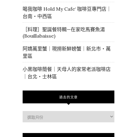
喝我咖啡 Hold My Cafe‘ 咖啡豆專門店｜
台南・中西區
［料理］聖誕餐特輯—在家吃馬賽魚湯
(Bouillabaisse)
阿嬌萬里蟹｜現撈新鮮螃蟹｜新北市・萬
里區
小黑咖啡簡餐｜天母人的家常老派咖啡店
｜台北・士林區
過去的文章
過
去
的
文