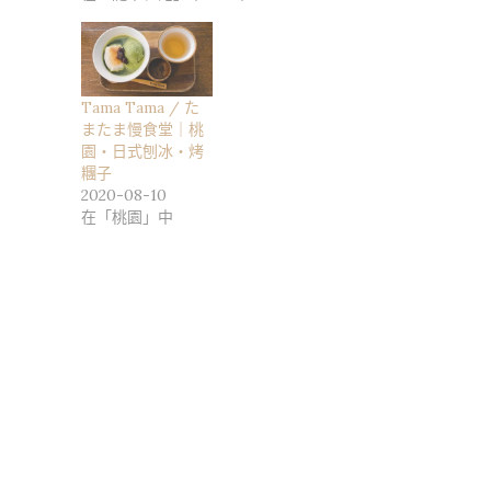
Tama Tama / た
またま慢食堂｜桃
園・日式刨冰・烤
糰子
2020-08-10
在「桃園」中