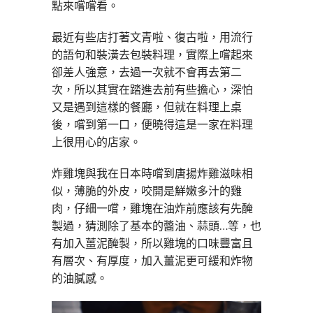
點來嚐嚐看。
最近有些店打著文青啦、復古啦，用流行
的語句和裝潢去包裝料理，實際上嚐起來
卻差人強意，去過一次就不會再去第二
次，所以其實在踏進去前有些擔心，深怕
又是遇到這樣的餐廳，但就在料理上桌
後，嚐到第一口，便曉得這是一家在料理
上很用心的店家。
炸雞塊與我在日本時嚐到唐揚炸雞滋味相
似，薄脆的外皮，咬開是鮮嫩多汁的雞
肉，仔細一嚐，雞塊在油炸前應該有先醃
製過，猜測除了基本的醬油、蒜頭…等，也
有加入薑泥醃製，所以雞塊的口味豐富且
有層次、有厚度，加入薑泥更可緩和炸物
的油膩感。