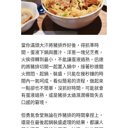
當你滿頭大汗將豬排炸好後，得抓準時
間，蛋液下鍋與醬汁、洋蔥一塊兒烹煮，
火侯得轉到最小，不能讓蛋液過熟，迅速
的將豬排切開一起置入鍋中，接著秒速關
火微悶、起鍋、裝盛，只能在幾秒鐘的時
間內一氣呵成，看似簡易的流程，做起來
一點卻也不簡單，沒抓好時間，可能就會
有蛋液過熟，或是豬排太過濕潤導致失去
口感的窘境。
但勇氣食堂無論在炸豬排的時間拿捏上，
還是在最後起鍋裝盛處理的結果，都讓人