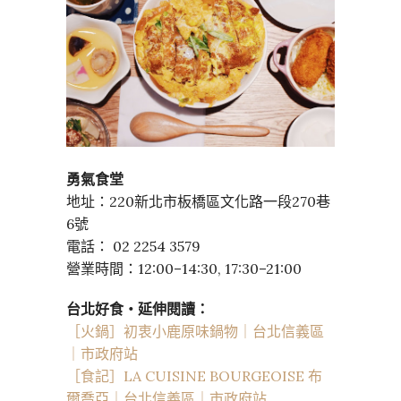
勇氣食堂
地址：220新北市板橋區文化路一段270巷
6號
電話： 02 2254 3579
營業時間：12:00–14:30, 17:30–21:00
台北好食・延伸閱讀：
［火鍋］初衷小鹿原味鍋物｜台北信義區
｜市政府站
［食記］LA CUISINE BOURGEOISE 布
爾喬亞｜台北信義區｜市政府站