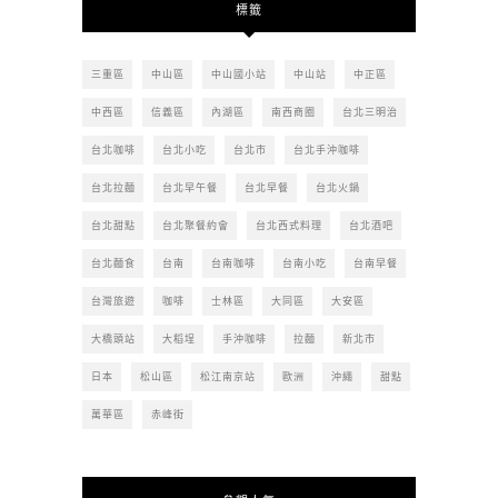
標籤
章
三重區
中山區
中山國小站
中山站
中正區
中西區
信義區
內湖區
南西商圈
台北三明治
台北咖啡
台北小吃
台北市
台北手沖咖啡
台北拉麵
台北早午餐
台北早餐
台北火鍋
台北甜點
台北聚餐約會
台北西式料理
台北酒吧
台北麵食
台南
台南咖啡
台南小吃
台南早餐
台灣旅遊
咖啡
士林區
大同區
大安區
大橋頭站
大稻埕
手沖咖啡
拉麵
新北市
日本
松山區
松江南京站
歐洲
沖繩
甜點
萬華區
赤峰街