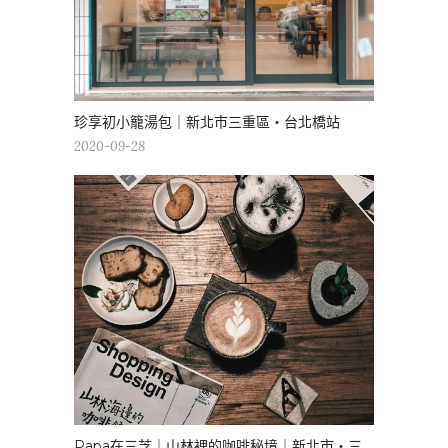
珍享初小籠湯包｜新北市三重區・台北橋站
2020-09-28
Papa在三芝｜山林裡的咖啡秘境｜新北市・三