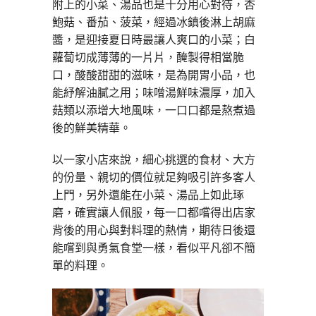
附上的小菜、湯品也是十分用心對待，杏
鮑菇、番茄、菠菜，經過冰鎮後淋上胡麻
醬，是迎接夏日時最讓人爽口的小菜；白
蘿蔔切成薄薄的一片片，醃製得相當脆
口，酸酸甜甜的滋味，是為開胃小品，也
能紓解油膩之用；味噌湯鮮味濃厚，加入
菇類以添增大地風味，一口口都是熬煮過
後的鮮美精華。
以一家小店來說，細心挑選的食材、大方
的份量、親切的價位就足夠吸引許多客人
上門，另外還能在小菜、湯品上如此琢
磨，確實讓人佩服，每一口都嚐得出店家
背後的用心與對料理的熱情，期待日後還
能嚐到與勇氣食堂一樣，看似平凡卻不簡
單的料理。