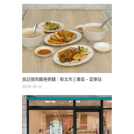
良記燒肉雞捲粥舖｜新北市三重區・菜寮站
2020-10-11