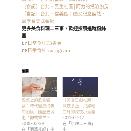
［食記］台北・民生社區│阿力的搖滾廚房
［食記］台北・信義區｜國父紀念館站・
籌學費美式餐廳
更多美食料理二三事，歡迎按讚追蹤粉絲
團
👉
日常食札FB專頁
👉
日常食札Instagram
相關
餐桌上的飲食觀
［美食日劇推薦］
察：時代變遷的老
深夜食堂｜只能喝
店困境，隨歷史消
三杯的深夜小酒館
逝？抑或重生？
2017-02-17
2019-05-29
在「料理二三事」
在「隨筆札記」中
中