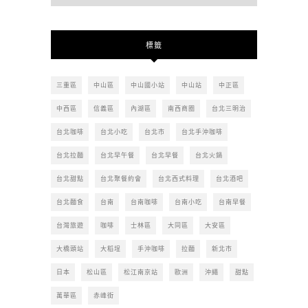
去
的
文
標籤
章
三重區
中山區
中山國小站
中山站
中正區
中西區
信義區
內湖區
南西商圈
台北三明治
台北咖啡
台北小吃
台北市
台北手沖咖啡
台北拉麵
台北早午餐
台北早餐
台北火鍋
台北甜點
台北聚餐約會
台北西式料理
台北酒吧
台北麵食
台南
台南咖啡
台南小吃
台南早餐
台灣旅遊
咖啡
士林區
大同區
大安區
大橋頭站
大稻埕
手沖咖啡
拉麵
新北市
日本
松山區
松江南京站
歐洲
沖繩
甜點
萬華區
赤峰街