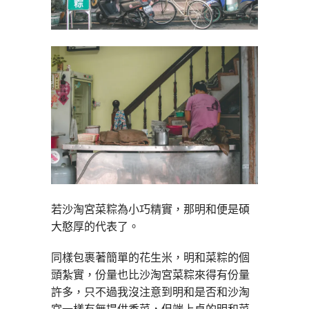
若沙淘宮菜粽為小巧精實，那明和便是碩
大憨厚的代表了。
同樣包裹著簡單的花生米，明和菜粽的個
頭紮實，份量也比沙淘宮菜粽來得有份量
許多，只不過我沒注意到明和是否和沙淘