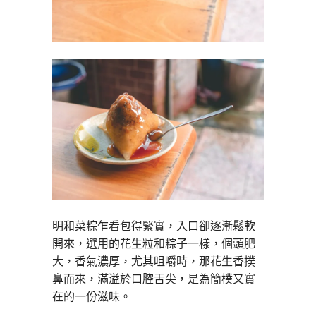
明和菜粽乍看包得緊實，入口卻逐漸鬆軟
開來，選用的花生粒和粽子一樣，個頭肥
大，香氣濃厚，尤其咀嚼時，那花生香撲
鼻而來，滿溢於口腔舌尖，是為簡樸又實
在的一份滋味。