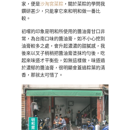
家，便是
沙淘宮菜粽
，關於菜粽的學問我
鑽研甚少，只能拿它來和明和做一番比
較。
初嚐的印象是明和所使用的醬油膏甘口非
常，為台南口味的醬油膏，如不小心挖到
油膏較多之處，會升起濃濃的甜膩感，我
後來以叉子稍稍把醬油膏塗抹均勻後，吃
起來味道才平衡些，如無這樣做，味道過
於濃郁的醬油膏，很明顯會蓋過粽葉的清
香，那就太可惜了。