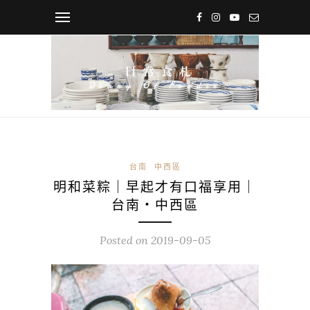
台南
中西區
明和菜粽｜早起才有口福享用｜
台南・中西區
Posted on
2019-09-05