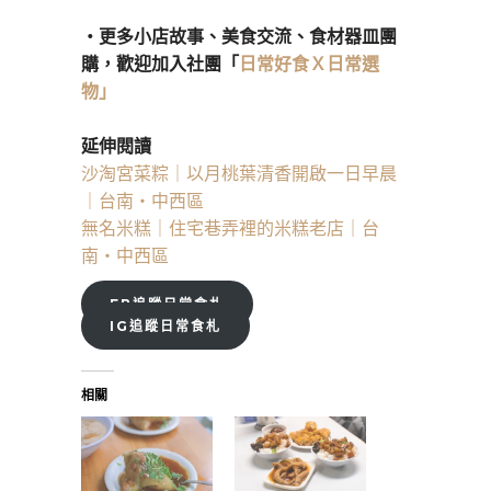
・更多小店故事、美食交流、食材器皿團
購，歡迎加入社團「
日常好食Ｘ日常選
物」
延伸閱讀
沙淘宮菜粽｜以月桃葉清香開啟一日早晨
｜台南・中西區
無名米糕｜住宅巷弄裡的米糕老店｜台
南・中西區
FB追蹤日常食札
IG追蹤日常食札
相關