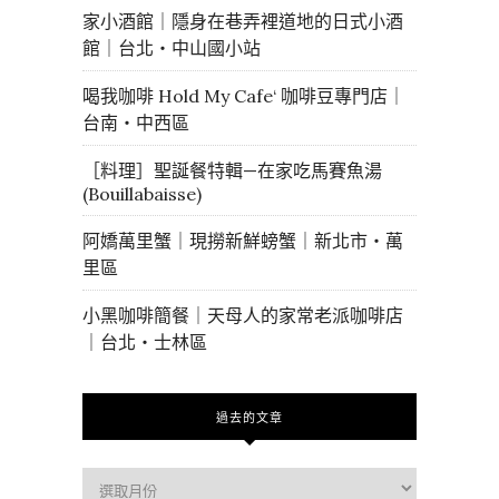
家小酒館｜隱身在巷弄裡道地的日式小酒
館｜台北・中山國小站
喝我咖啡 Hold My Cafe‘ 咖啡豆專門店｜
台南・中西區
［料理］聖誕餐特輯—在家吃馬賽魚湯
(Bouillabaisse)
阿嬌萬里蟹｜現撈新鮮螃蟹｜新北市・萬
里區
小黑咖啡簡餐｜天母人的家常老派咖啡店
｜台北・士林區
過去的文章
過