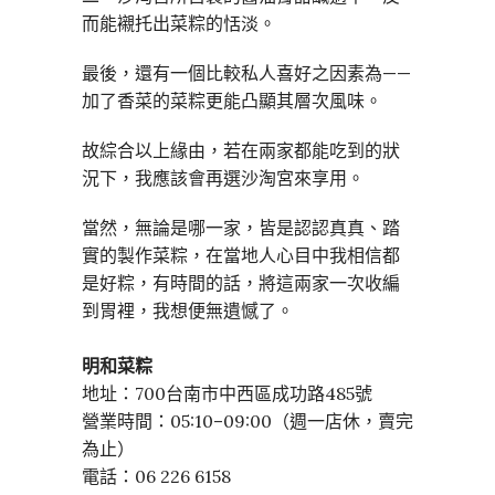
而能襯托出菜粽的恬淡。
最後，還有一個比較私人喜好之因素為——
加了香菜的菜粽更能凸顯其層次風味。
故綜合以上緣由，若在兩家都能吃到的狀
況下，我應該會再選沙淘宮來享用。
當然，無論是哪一家，皆是認認真真、踏
實的製作菜粽，在當地人心目中我相信都
是好粽，有時間的話，將這兩家一次收編
到胃裡，我想便無遺憾了。
明和菜粽
地址：700台南市中西區成功路485號
營業時間：05:10–09:00（週一店休，賣完
為止）
電話：06 226 6158