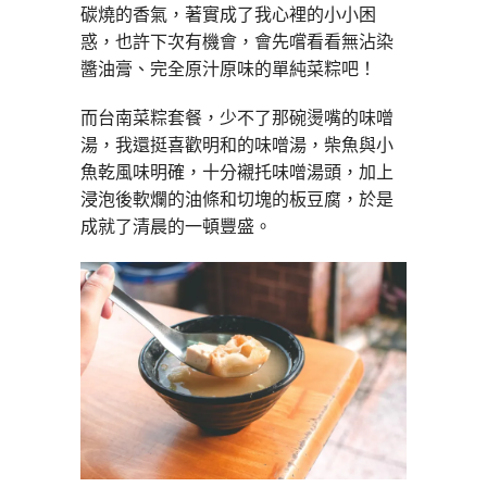
碳燒的香氣，著實成了我心裡的小小困
惑，也許下次有機會，會先嚐看看無沾染
醬油膏、完全原汁原味的單純菜粽吧！
而台南菜粽套餐，少不了那碗燙嘴的味噌
湯，我還挺喜歡明和的味噌湯，柴魚與小
魚乾風味明確，十分襯托味噌湯頭，加上
浸泡後軟爛的油條和切塊的板豆腐，於是
成就了清晨的一頓豐盛。