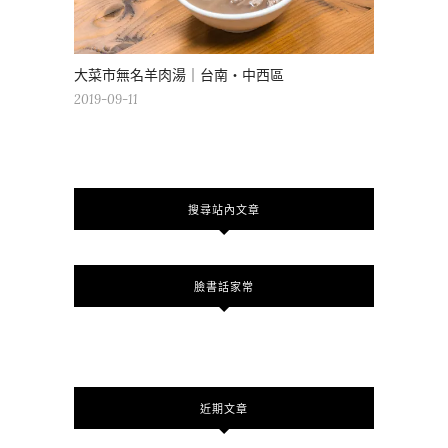
大菜市無名羊肉湯｜台南・中西區
2019-09-11
搜尋站內文章
臉書話家常
近期文章