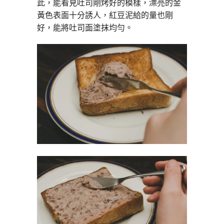
此，能看見吐司剛烤好的模樣，漂亮的金
黃色表面十分誘人，紅豆泥給的量也剛
好，能將吐司面塗抹均勻。