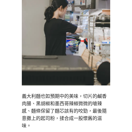
義大利麵也如預期中的美味，切片的鹹香
肉腸、黑胡椒和墨西哥辣椒微微的嗆辣
感、麵條保留了麵芯該有的咬勁，最後隨
意撒上的起司粉，揉合成一股懷舊的滋
味。