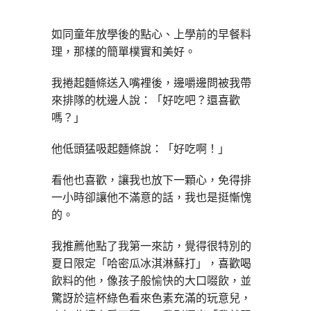
如同童年放學後的點心、上學前的早餐料
理，那樣的簡單樸實和美好。
我捲起麵條送入嘴裡後，邊嚼邊問被我帶
來排隊的枕邊人說：「好吃吧？還喜歡
嗎？」
他低頭猛吸起麵條說：「好吃啊！」
看他也喜歡，讓我也放下一顆心，免得排
一小時卻讓他不滿意的話，我也是挺慚愧
的。
我推薦他點了我第一來訪，覺得很特別的
夏日限定「哈密瓜冰淇淋蘇打」，喜歡喝
飲料的他，像孩子般愉快的大口啜飲，並
驚訝於這杯綠色看來色素充滿的玩意兒，