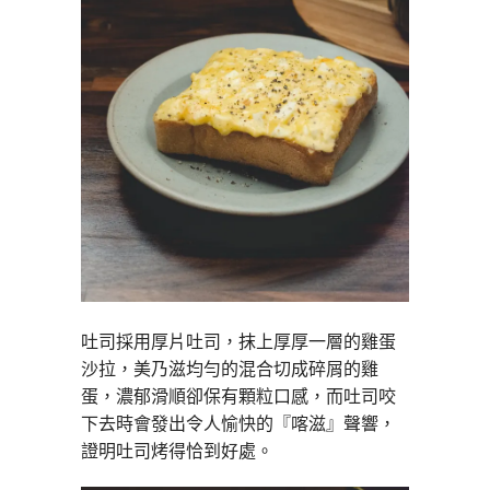
吐司採用厚片吐司，抹上厚厚一層的雞蛋
沙拉，美乃滋均勻的混合切成碎屑的雞
蛋，濃郁滑順卻保有顆粒口感，而吐司咬
下去時會發出令人愉快的『喀滋』聲響，
證明吐司烤得恰到好處。