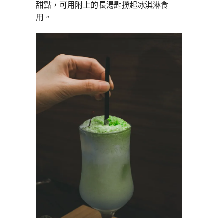
甜點，可用附上的長湯匙撈起冰淇淋食
用。