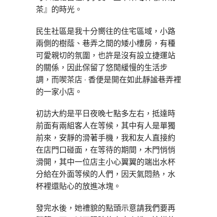
茶』的時光。
民生社區是我十分嚮往的住宅區域，小路
兩側的樹蔭、巷弄之間的矮小樓房，有種
可愛親切的氛圍，也許是沒有設立捷運站
的關係，因此保留了悠閒緩慢的生活步
調，而喫茶店 · 香便是開在如此靜謐巷弄裡
的一家小店。
初訪大約是平日夜晚七點多左右，抵達時
前面有兩組客人在等候，其中有人是單獨
前來，安靜的滑著手機，我和友人直接約
在店門口碰面，在等待的期間，木門悄悄
滑開，其中一位店主小心翼翼的端出水杯
分給在外面等候的人們，因天氣悶熱，水
杯裡還貼心的放進冰塊。
發完水後，她禮貌的點頭示意請我們要再