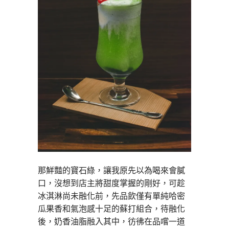
那鮮豔的寶石綠，讓我原先以為喝來會膩
口，沒想到店主將甜度掌握的剛好，可趁
冰淇淋尚未融化前，先品飲僅有單純哈密
瓜果香和氣泡感十足的蘇打組合，待融化
後，奶香油脂融入其中，彷彿在品嚐一道