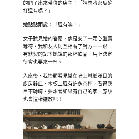
的問了出來帶位的店主：「請問哈密瓜蘇
打還有嗎？」
她點點頭說：「還有噢！」
女子聽見她的答覆，像是安了一顆心繼續
等待，我和友人則互相看了對方一一眼，
有默契的記下她說的那杯飲品，馬上決定
待會也要來一杯。
入座後，我抬頭看見掛在牆上琳瑯滿目的
廚房器皿，木板上還有許多茶杯，看得我
目不轉睛，夢想著如果有自己的家，應該
也會這樣擺放吧！