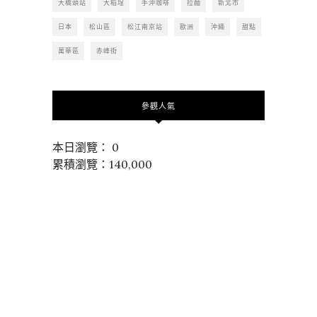
大橋頭站
大稻埕
手沖咖啡
拉麵
新北市
日本
松山區
松江南京站
歐洲
沖繩
甜點
萬華區
赤峰街
參觀人氣
本日瀏覽： 0
累積瀏覽：140,000