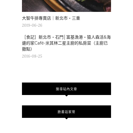
大智牛排專賣店｜新北市・三重
2019-06-26
［食記］新北市・石門│富基漁港・猿人森活&海
邊的家Café-米其林二星主廚的私房菜（主廚已
撤點）
2016-08-25
搜尋站內文章
臉書話家常