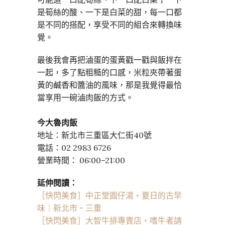
是筍絲的酸、一下是白菜的甜，每一口都
是不同的搭配，享受不同的組合來轉換味
覺。
最後我會再把滷蛋的蛋黃戳一戳與飯拌在
一起，多了點粗糙的口感，米粒夾帶著蛋
黃的鹹香和醬油的風味，那是我覺得最恰
當享用一碗滷肉飯的方式。
今大魯肉飯
地址：新北市三重區大仁街40號
電話：02 2983 6726
營業時間： 06:00–21:00
延伸閱讀：
［快閃美食］中正堂圓仔湯・夏日的古早
味｜新北市・三重
［快閃美食］大智牛排專賣店・嗜牛者請