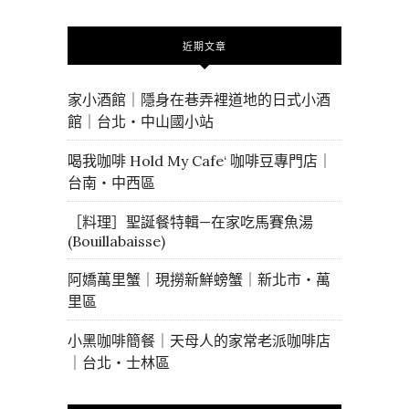
近期文章
家小酒館｜隱身在巷弄裡道地的日式小酒
館｜台北・中山國小站
喝我咖啡 Hold My Cafe‘ 咖啡豆專門店｜
台南・中西區
［料理］聖誕餐特輯—在家吃馬賽魚湯
(Bouillabaisse)
阿嬌萬里蟹｜現撈新鮮螃蟹｜新北市・萬
里區
小黑咖啡簡餐｜天母人的家常老派咖啡店
｜台北・士林區