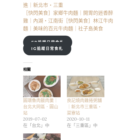
進｜新北市・三重
［快閃美食］家鄉牛肉麵｜開胃的迷香醉
雞｜內湖・江南街
［快閃美食］林江牛肉
麵｜美味的百元牛肉麵｜社子島美食
FB追蹤日常食札
IG追蹤日常食札
相關
圓環魯肉飯肉羹｜
良記燒肉雞捲粥舖
台北大同區．圓山
｜新北市三重區・
站
菜寮站
2019-07-02
2020-10-11
在「台北」中
在「三重區」中