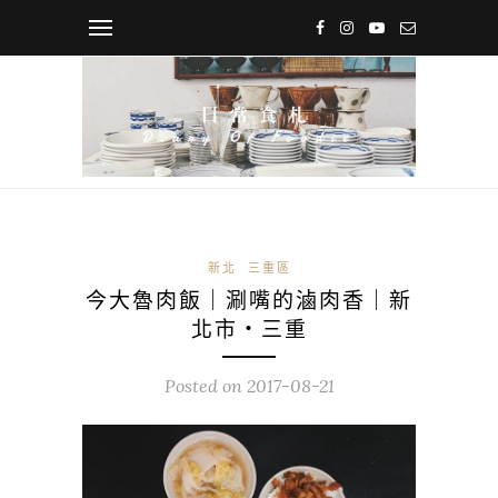
新北
三重區
今大魯肉飯｜涮嘴的滷肉香｜新
北市・三重
Posted on
2017-08-21