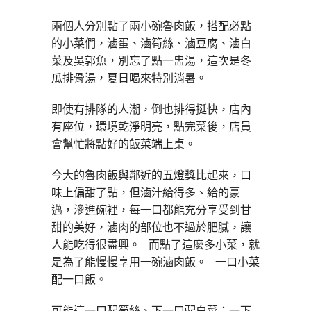
兩個人分別點了兩小碗魯肉飯，搭配必點
的小菜們，滷蛋、滷筍絲、滷豆腐、滷白
菜及吳郭魚，別忘了點一盅湯，這次是冬
瓜排骨湯，夏日喝來特別消暑。
即使有排隊的人潮，倒也排得挺快，店內
有座位，環境乾淨明亮，點完菜後，店員
會幫忙將點好的飯菜端上桌。
今大的魯肉飯與鄰近的五燈獎比起來，口
味上偏甜了點，但滷汁給得多、給的豪
邁，滲進碗裡，每一口都能充分享受到甘
甜的美好，滷肉的部位也不過於肥膩，讓
人能吃得很盡興。 而點了這麼多小菜，就
是為了能慢慢享用一碗滷肉飯。 一口小菜
配一口飯。
可能這一口配筍絲、下一口配白菜；一下