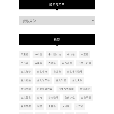
過去的文章
過
去
的
文
標籤
章
三重區
中山區
中山國小站
中山站
中正區
中西區
信義區
內湖區
南西商圈
台北三明治
台北咖啡
台北小吃
台北市
台北手沖咖啡
台北拉麵
台北早午餐
台北早餐
台北火鍋
台北甜點
台北聚餐約會
台北西式料理
台北酒吧
台北麵食
台南
台南咖啡
台南小吃
台南早餐
台灣旅遊
咖啡
士林區
大同區
大安區