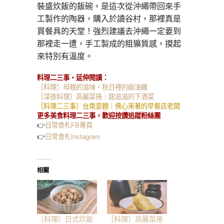
裝盛炊飯的飯碗，是這次從沖繩帶回來手
工製作的陶器，購入於讀谷村，那裡真是
買餐具的天堂！強烈建議去沖繩一定要到
那裡走一遭，手工製成的粗獷質感，摸起
來特別有溫度。
料理二三事・延伸閱讀：
［料理］母親的滋味，秋日裡的麻油雞
［深夜料理］高麗菜捲｜甜滋滋的下酒菜
［料理二三事］台南意麵｜佛心來著的早餐店老闆
更多美食料理二三事，歡迎按讚追蹤粉絲團
👉
日常食札FB專頁
👉
日常食札Instagram
相關
［料理］日式炊飯
［料理］高麗菜捲