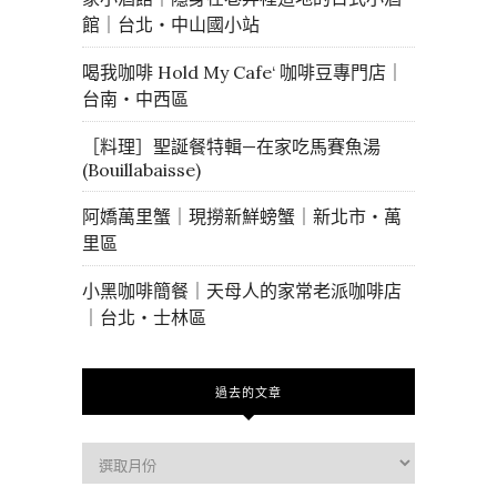
館｜台北・中山國小站
喝我咖啡 Hold My Cafe‘ 咖啡豆專門店｜
台南・中西區
［料理］聖誕餐特輯—在家吃馬賽魚湯
(Bouillabaisse)
阿嬌萬里蟹｜現撈新鮮螃蟹｜新北市・萬
里區
小黑咖啡簡餐｜天母人的家常老派咖啡店
｜台北・士林區
過去的文章
過
去