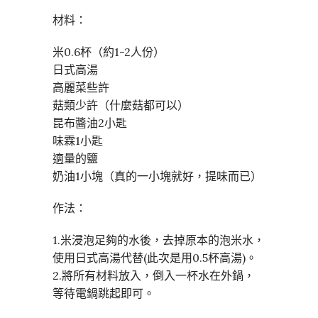
材料：
米0.6杯（約1-2人份）
日式高湯
高麗菜些許
菇類少許（什麼菇都可以）
昆布醬油2小匙
味霖1小匙
適量的鹽
奶油1小塊（真的一小塊就好，提味而已）
作法：
1.米浸泡足夠的水後，去掉原本的泡米水，
使用日式高湯代替(此次是用0.5杯高湯)。
2.將所有材料放入，倒入一杯水在外鍋，
等待電鍋跳起即可。