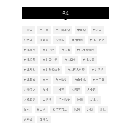
的
文
標籤
章
三重區
中山區
中山國小站
中山站
中正區
中西區
信義區
內湖區
南西商圈
台北三明治
台北咖啡
台北小吃
台北市
台北手沖咖啡
台北拉麵
台北早午餐
台北早餐
台北火鍋
台北甜點
台北聚餐約會
台北西式料理
台北酒吧
台北麵食
台南
台南咖啡
台南小吃
台南早餐
台灣旅遊
咖啡
士林區
大同區
大安區
大橋頭站
大稻埕
手沖咖啡
拉麵
新北市
日本
松山區
松江南京站
歐洲
沖繩
甜點
萬華區
赤峰街