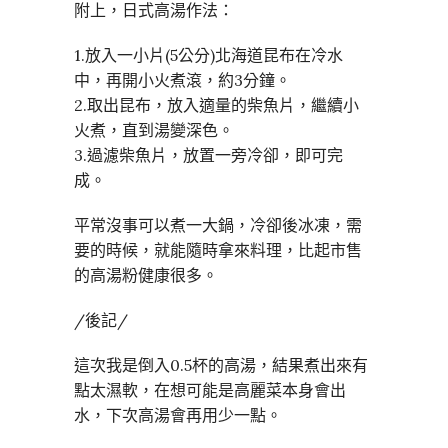
附上，日式高湯作法：
1.放入一小片(5公分)北海道昆布在冷水
中，再開小火煮滾，約3分鐘。
2.取出昆布，放入適量的柴魚片，繼續小
火煮，直到湯變深色。
3.過濾柴魚片，放置一旁冷卻，即可完
成。
平常沒事可以煮一大鍋，冷卻後冰凍，需
要的時候，就能隨時拿來料理，比起市售
的高湯粉健康很多。
/後記/
這次我是倒入0.5杯的高湯，結果煮出來有
點太濕軟，在想可能是高麗菜本身會出
水，下次高湯會再用少一點。