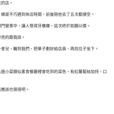
吃的店。
，總是不巧遇到休店時間，前後陪他去了五次都撲空。
開門營業中，讓人恨得牙癢癢，這次終於如願以償。
發亮的跟我說。
一會兒，輪到我們，把單子劃好給店員，再找位子坐下。
此道小菜類似素食餐廳裡會吃到的菜色，有紅蘿蔔絲加持，口
飯應該也很搭吧。