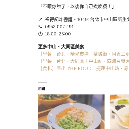
「不跟你說了，以後你自己煮晚餐！」
📍 福得記炸醬麵・10491台北市中山區新生
📞 0953 007 491
🕛 18:00–23:00
更多中山・大同區美食
［早餐］台北・晴光市場｜雙城街・阿香三明治
［早餐］台北・大同區｜中山站・四海豆漿大王
［食札］產出 THE FOOD｜捷運中山站・
相關