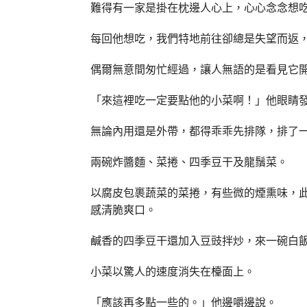
難得有一家是掛在枕邊人心上，心心念念想
每回他想吃，我們特地前往卻總是失望而返
偶爾無意間匆忙經過，讓人無語的是看見它
「來這裡吃一定要點他的小菜啊！」他眼睛
無論內用還是外帶，都得乖乖先排隊，排了
兩碗炸醬麵、菜捲、四季豆干及龍鬚菜。
以腐皮包裹蔬菜的菜捲，有些微的煙熏味，
感清脆爽口。
鹹香的四季豆干還加入豆豉拌炒，來一碗白
小菜以驚人的速度消失在檯面上。
「應該再多點一些的。」他邊嚼邊說。