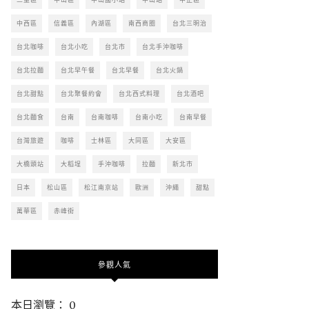
中西區
信義區
內湖區
南西商圈
台北三明治
台北咖啡
台北小吃
台北市
台北手沖咖啡
台北拉麵
台北早午餐
台北早餐
台北火鍋
台北甜點
台北聚餐約會
台北西式料理
台北酒吧
台北麵食
台南
台南咖啡
台南小吃
台南早餐
台灣旅遊
咖啡
士林區
大同區
大安區
大橋頭站
大稻埕
手沖咖啡
拉麵
新北市
日本
松山區
松江南京站
歐洲
沖繩
甜點
萬華區
赤峰街
參觀人氣
本日瀏覽： 0