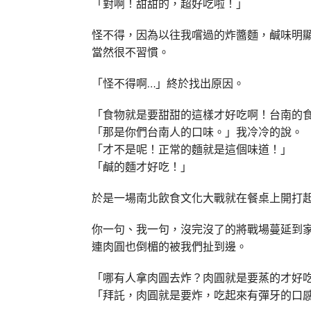
「對啊！甜甜的，超好吃啦！」
怪不得，因為以往我嚐過的炸醬麵，鹹味明
當然很不習慣。
「怪不得啊…」終於找出原因。
「食物就是要甜甜的這樣才好吃啊！台南的
「那是你們台南人的口味。」我冷冷的說。
「才不是呢！正常的麵就是這個味道！」
「鹹的麵才好吃！」
於是一場南北飲食文化大戰就在餐桌上開打
你一句、我一句，沒完沒了的將戰場蔓延到
連肉圓也倒楣的被我們扯到邊。
「哪有人拿肉圓去炸？肉圓就是要蒸的才好
「拜託，肉圓就是要炸，吃起來有彈牙的口