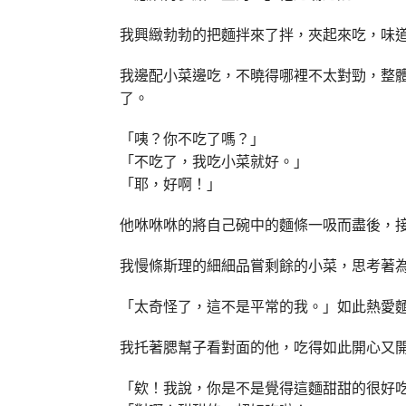
我興緻勃勃的把麵拌來了拌，夾起來吃，味
我邊配小菜邊吃，不曉得哪裡不太對勁，整
了。
「咦？你不吃了嗎？」
「不吃了，我吃小菜就好。」
「耶，好啊！」
他咻咻咻的將自己碗中的麵條一吸而盡後，
我慢條斯理的細細品嘗剩餘的小菜，思考著
「太奇怪了，這不是平常的我。」如此熱愛
我托著腮幫子看對面的他，吃得如此開心又
「欸！我說，你是不是覺得這麵甜甜的很好