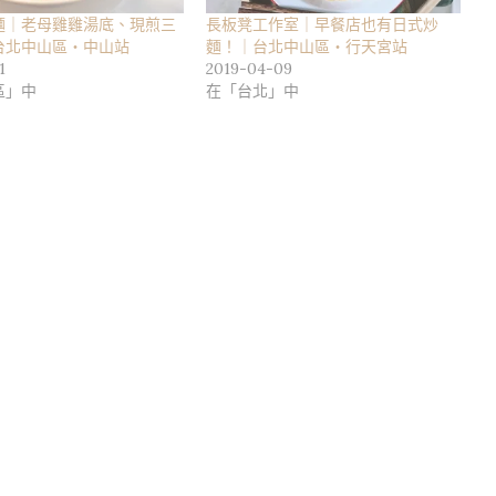
麵｜老母雞雞湯底、現煎三
長板凳工作室｜早餐店也有日式炒
台北中山區・中山站
麵！｜台北中山區・行天宮站
1
2019-04-09
區」中
在「台北」中