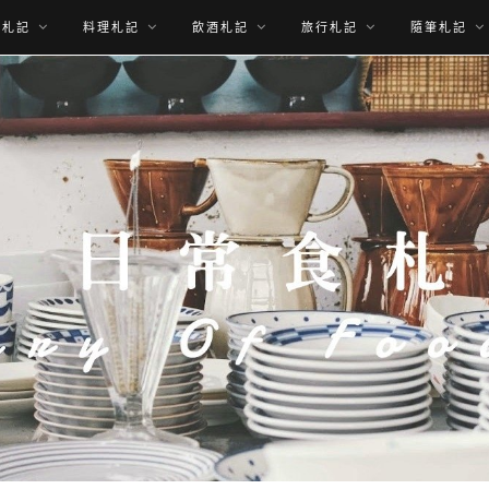
食札記
料理札記
飲酒札記
旅行札記
隨筆札記