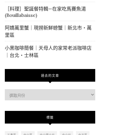
［料理］聖誕餐特輯—在家吃馬賽魚湯
(Bouillabaisse)
阿嬌萬里蟹｜現撈新鮮螃蟹｜新北市・萬
里區
小黑咖啡簡餐｜天母人的家常老派咖啡店
｜台北・士林區
過去的文章
過
去
的
文
標籤
章
三重區
中山區
中山國小站
中山站
中正區