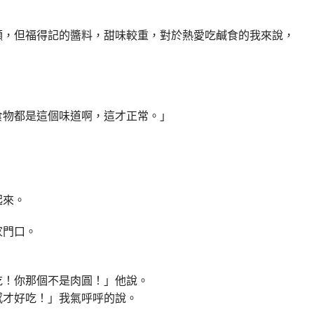
顯，但福得記的醬料，甜味較重，對於熱愛吃鹹食的我來說，
食物都是這個味道啊，這才正常。」
起來。
家門口。
吃！你那個不是肉圓！」他說。
感才好吃！」我氣呼呼的說。