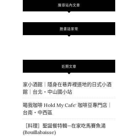
搜尋站內文章
臉書話家常
近期文章
家小酒館｜隱身在巷弄裡道地的日式小酒
館｜台北・中山國小站
喝我咖啡 Hold My Cafe‘ 咖啡豆專門店｜
台南・中西區
［料理］聖誕餐特輯—在家吃馬賽魚湯
(Bouillabaisse)