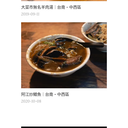
大菜市無名羊肉湯｜台南・中西區
2019-09-11
阿江炒鱔魚｜台南・中西區
2020-10-08