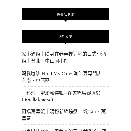
臉書話家常
近期文章
家小酒館｜隱身在巷弄裡道地的日式小酒
館｜台北・中山國小站
喝我咖啡 Hold My Cafe‘ 咖啡豆專門店｜
台南・中西區
［料理］聖誕餐特輯—在家吃馬賽魚湯
(Bouillabaisse)
阿嬌萬里蟹｜現撈新鮮螃蟹｜新北市・萬
里區