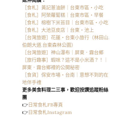
［食札］黃記蔥油餅｜台東市區・小吃
［食札］阿榮蘿蔔糕｜台東市區・早餐
［食札］榕樹下米苔目｜台東市區・小吃
［食札］大池豆皮店｜台東・池上
［台灣旅遊］花蓮・台東小旅行（林田山.
伯朗大道.台東森林公園）
［台灣旅遊］神山瀑布｜屏東．霧台鄉
［旅行趣事］蝦咪？這不是小米酒？！｜
屏東．霧台鄉裡的公開秘密
［食貨］保安市場・台南｜意想不到的在
地伴手禮
更多美食料理二三事，歡迎按讚追蹤粉絲
團
👉
日常食札FB專頁
👉
日常食札Instagram