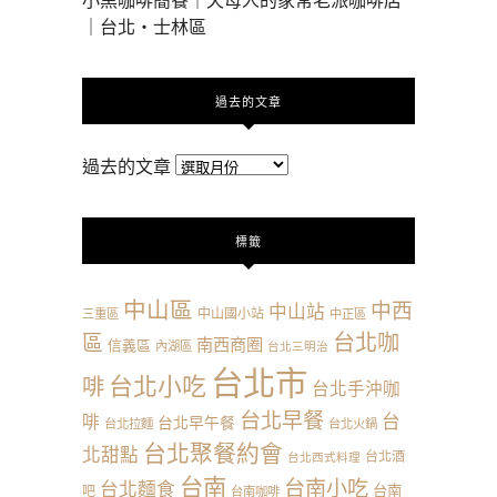
小黑咖啡簡餐｜天母人的家常老派咖啡店
｜台北・士林區
過去的文章
過去的文章
標籤
中山區
中西
中山站
中山國小站
三重區
中正區
台北咖
區
南西商圈
信義區
內湖區
台北三明治
台北市
台北小吃
啡
台北手沖咖
台北早餐
台
啡
台北早午餐
台北拉麵
台北火鍋
台北聚餐約會
北甜點
台北酒
台北西式料理
台南
台南小吃
台北麵食
台南
吧
台南咖啡