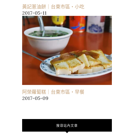
黃記蔥油餅｜台東市區・小吃
2017-05-11
阿榮蘿蔔糕｜台東市區・早餐
2017-05-09
搜尋站內文章