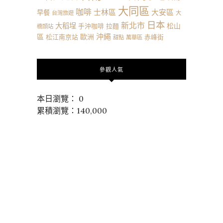
大同區
咖啡
士林區
大安區
早餐
台灣旅遊
大
日本
新北市
大稻埕
松山
手沖咖啡
拉麵
橋頭站
沖繩
區
歐洲
松江南京站
赤峰街
甜點
萬華區
參觀人氣
本日瀏覽： 0
累積瀏覽：140,000