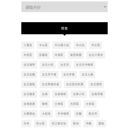
過
去
的
文
標籤
章
三重區
中山區
中山國小站
中山站
中正區
中西區
信義區
內湖區
南西商圈
台北三明治
台北咖啡
台北小吃
台北市
台北手沖咖啡
台北拉麵
台北早午餐
台北早餐
台北火鍋
台北甜點
台北聚餐約會
台北西式料理
台北酒吧
台北麵食
台南
台南咖啡
台南小吃
台南早餐
台灣旅遊
咖啡
士林區
大同區
大安區
大橋頭站
大稻埕
手沖咖啡
拉麵
新北市
日本
松山區
松江南京站
歐洲
沖繩
甜點