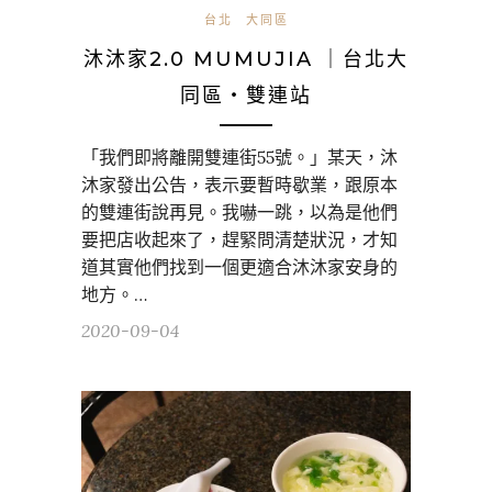
台北
大同區
沐沐家2.0 MUMUJIA ｜台北大
同區・雙連站
「我們即將離開雙連街55號。」某天，沐
沐家發出公告，表示要暫時歇業，跟原本
的雙連街說再見。我嚇一跳，以為是他們
要把店收起來了，趕緊問清楚狀況，才知
道其實他們找到一個更適合沐沐家安身的
地方。…
2020-09-04