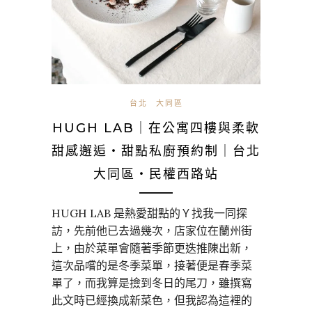
台北
大同區
HUGH LAB｜在公寓四樓與柔軟
甜感邂逅・甜點私廚預約制｜台北
大同區・民權西路站
HUGH LAB 是熱愛甜點的Ｙ找我一同探
訪，先前他已去過幾次，店家位在蘭州街
上，由於菜單會隨著季節更迭推陳出新，
這次品嚐的是冬季菜單，接著便是春季菜
單了，而我算是撿到冬日的尾刀，雖撰寫
此文時已經換成新菜色，但我認為這裡的