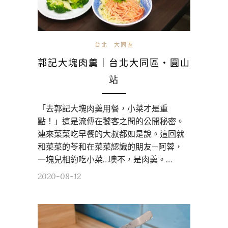
台北
大同區
郭記大塊肉羹｜台北大同區・圓山
站
「去郭記大塊肉羹用餐，小菜才是重
點！」這是流傳在饕客之間的公開秘密。
連來菜菜吃早餐的大叔都如是說。這回就
和菜菜的苓和在菜菜認識的朋友—阿蓉，
一塊兒相約吃小菜…噢不，是肉羹。…
2020-08-12