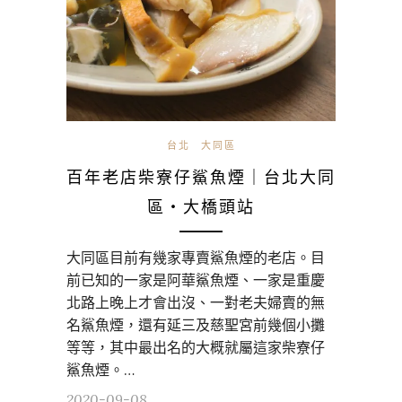
台北
大同區
百年老店柴寮仔鯊魚煙｜台北大同
區・大橋頭站
大同區目前有幾家專賣鯊魚煙的老店。目
前已知的一家是阿華鯊魚煙、一家是重慶
北路上晚上才會出沒、一對老夫婦賣的無
名鯊魚煙，還有延三及慈聖宮前幾個小攤
等等，其中最出名的大概就屬這家柴寮仔
鯊魚煙。…
2020-09-08