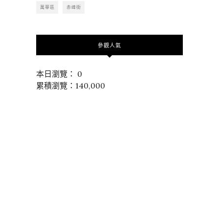
萬華區
赤峰街
參觀人氣
本日瀏覽： 0
累積瀏覽：140,000