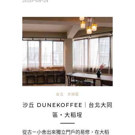
2020-08-24
台北
大同區
沙丘 DUNEKOFFEE｜台北大同
區・大稻埕
從古ㄧ小舍出來獨立門戶的易修，在大稻