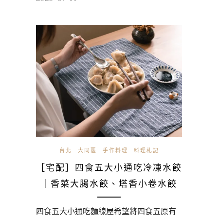
台北
大同區
手作料理
料理札記
［宅配］四食五大小通吃冷凍水餃
｜香菜大腸水餃、塔香小卷水餃
四食五大小通吃麵線屋希望將四食五原有