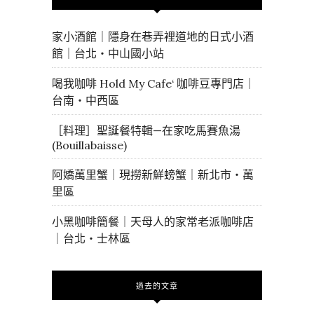
家小酒館｜隱身在巷弄裡道地的日式小酒
館｜台北・中山國小站
喝我咖啡 Hold My Cafe‘ 咖啡豆專門店｜
台南・中西區
［料理］聖誕餐特輯—在家吃馬賽魚湯
(Bouillabaisse)
阿嬌萬里蟹｜現撈新鮮螃蟹｜新北市・萬
里區
小黑咖啡簡餐｜天母人的家常老派咖啡店
｜台北・士林區
過去的文章