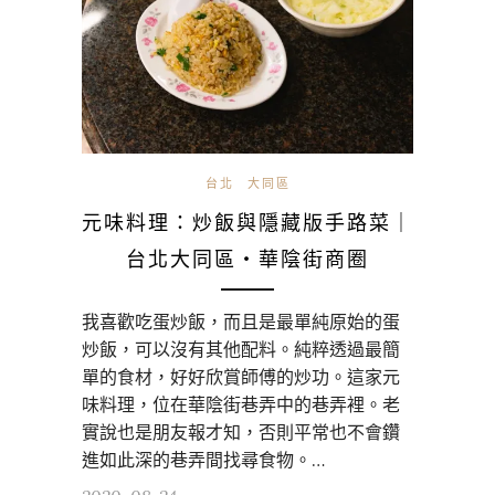
台北
大同區
元味料理：炒飯與隱藏版手路菜｜
台北大同區・華陰街商圈
我喜歡吃蛋炒飯，而且是最單純原始的蛋
炒飯，可以沒有其他配料。純粹透過最簡
單的食材，好好欣賞師傅的炒功。這家元
味料理，位在華陰街巷弄中的巷弄裡。老
實說也是朋友報才知，否則平常也不會鑽
進如此深的巷弄間找尋食物。…