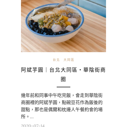
台北
大同區
阿斌芋圓｜台北大同區・華陰街商
圈
幾年前和同事中午吃完飯，會走到華陰街
商圈裡的阿斌芋圓，點碗豆花作為飯後的
甜點，那也是偶爾和枕邊人午餐約會的場
所。…
2020-07-14