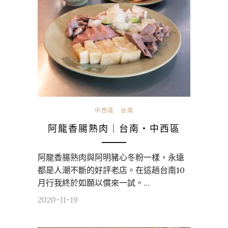
中西區
台南
阿龍香腸熟肉｜台南・中西區
阿龍香腸熟肉與阿明豬心冬粉一樣，永遠
都是人潮不斷的好評老店。在這趟台南10
月行我終於如願以償來一試。…
2020-11-19