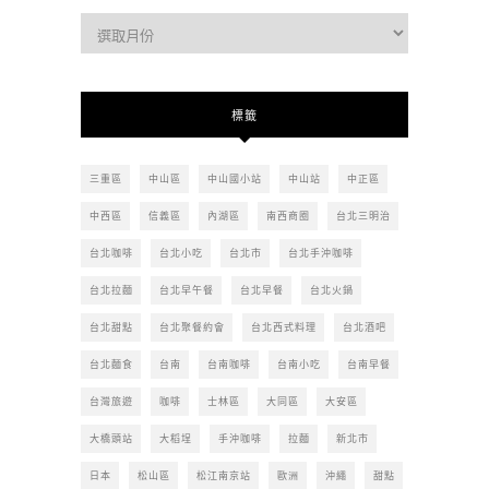
過
去
的
文
標籤
章
三重區
中山區
中山國小站
中山站
中正區
中西區
信義區
內湖區
南西商圈
台北三明治
台北咖啡
台北小吃
台北市
台北手沖咖啡
台北拉麵
台北早午餐
台北早餐
台北火鍋
台北甜點
台北聚餐約會
台北西式料理
台北酒吧
台北麵食
台南
台南咖啡
台南小吃
台南早餐
台灣旅遊
咖啡
士林區
大同區
大安區
大橋頭站
大稻埕
手沖咖啡
拉麵
新北市
日本
松山區
松江南京站
歐洲
沖繩
甜點