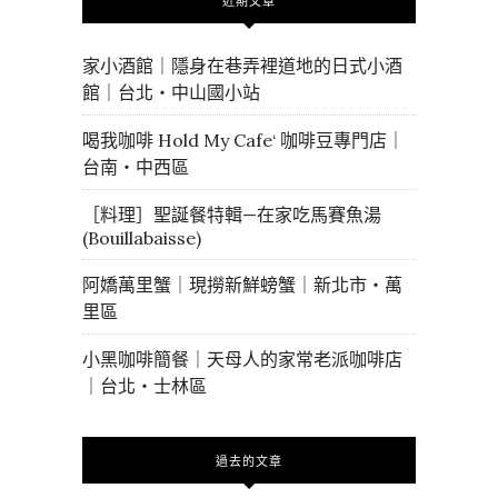
近期文章
家小酒館｜隱身在巷弄裡道地的日式小酒
館｜台北・中山國小站
喝我咖啡 Hold My Cafe‘ 咖啡豆專門店｜
台南・中西區
［料理］聖誕餐特輯—在家吃馬賽魚湯
(Bouillabaisse)
阿嬌萬里蟹｜現撈新鮮螃蟹｜新北市・萬
里區
小黑咖啡簡餐｜天母人的家常老派咖啡店
｜台北・士林區
過去的文章