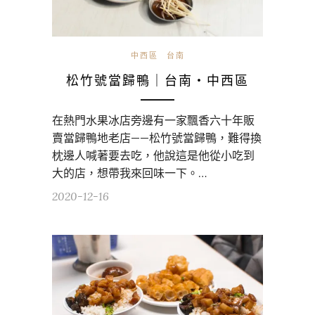
中西區
台南
松竹號當歸鴨｜台南・中西區
在熱門水果冰店旁邊有一家飄香六十年販
賣當歸鴨地老店——松竹號當歸鴨，難得換
枕邊人喊著要去吃，他說這是他從小吃到
大的店，想帶我來回味一下。…
2020-12-16