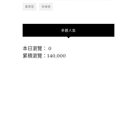
萬華區
赤峰街
參觀人氣
本日瀏覽： 0
累積瀏覽：140,000