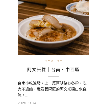
中西區
台南
阿文米粿｜台南・中西區
台南小吃連發，上一篇阿明豬心冬粉，吃
完不過癮，我看著隔壁的阿文米粿口水直
流。…
2020-11-14