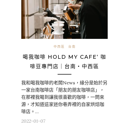
中西區
台南
喝我咖啡 HOLD MY CAFE‘ 咖
啡豆專門店｜台南・中西區
我和喝我咖啡的老闆News，緣分是始於另
一家台南咖啡店「朋友的朋友咖啡店」，
在那裡我喝到讓我很喜歡的咖啡，一問來
源，才知道這家迷你巷弄裡的自家烘焙咖
啡店。…
2022-01-07