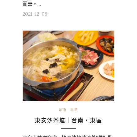
而去。…
2021-12-06
台南
東區
東安沙茶爐｜台南・東區