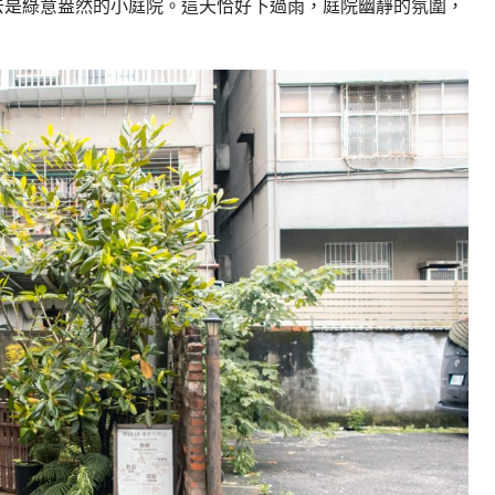
去是綠意盎然的小庭院。這天恰好下過雨，庭院幽靜的氛圍，