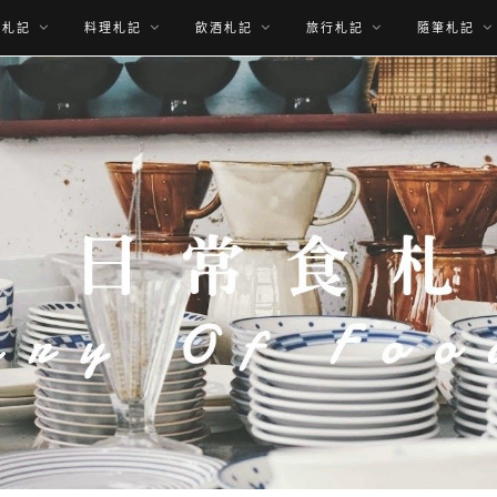
食札記
料理札記
飲酒札記
旅行札記
隨筆札記