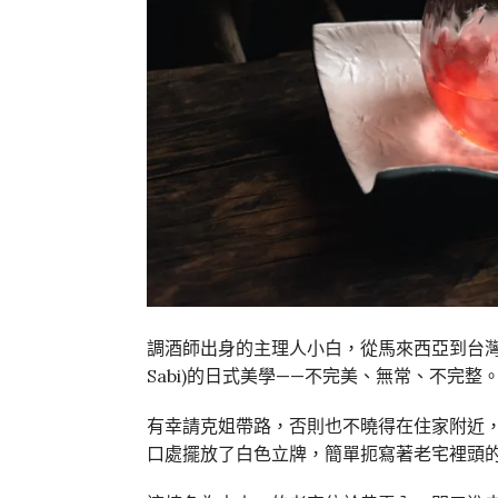
調酒師出身的主理人小白，從馬來西亞到台灣
Sabi)的日式美學——不完美、無常、不完
有幸請克姐帶路，否則也不曉得在住家附近
口處擺放了白色立牌，簡單扼寫著老宅裡頭