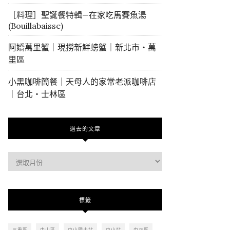
［料理］聖誕餐特輯—在家吃馬賽魚湯
(Bouillabaisse)
阿嬌萬里蟹｜現撈新鮮螃蟹｜新北市・萬
里區
小黑咖啡簡餐｜天母人的家常老派咖啡店
｜台北・士林區
過去的文章
過
去
的
文
標籤
章
三重區
中山區
中山國小站
中山站
中正區