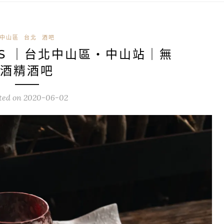
中山區
台北
酒吧
SS ｜台北中山區・中山站｜無
酒精酒吧
ted on
2020-06-02