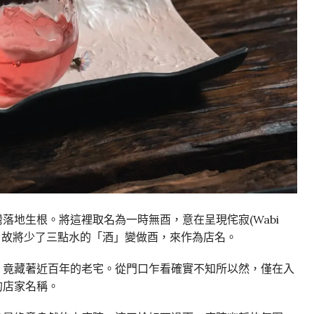
落地生根。將這裡取名為一時無酉，意在呈現侘寂(Wabi
整。故將少了三點水的「酒」變做酉，來作為店名。
，竟藏著近百年的老宅。從門口乍看確實不知所以然，僅在入
的店家名稱。