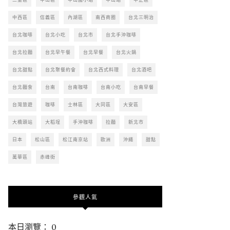
中西區
信義區
內湖區
南西商圈
台北三明治
台北咖啡
台北小吃
台北市
台北手沖咖啡
台北拉麵
台北早午餐
台北早餐
台北火鍋
台北甜點
台北聚餐約會
台北西式料理
台北酒吧
台北麵食
台南
台南咖啡
台南小吃
台南早餐
台灣旅遊
咖啡
士林區
大同區
大安區
大橋頭站
大稻埕
手沖咖啡
拉麵
新北市
日本
松山區
松江南京站
歐洲
沖繩
甜點
萬華區
赤峰街
參觀人氣
本日瀏覽： 0