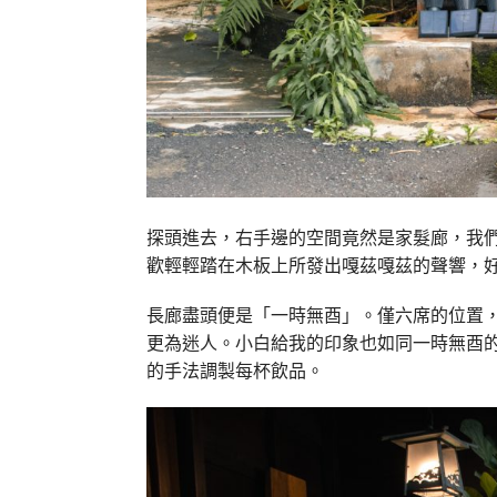
探頭進去，右手邊的空間竟然是家髮廊，我
歡輕輕踏在木板上所發出嘎茲嘎茲的聲響，
長廊盡頭便是「一時無酉」。僅六席的位置
更為迷人。小白給我的印象也如同一時無酉
的手法調製每杯飲品。