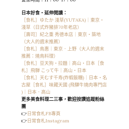
日本好食・延伸閱讀：
［食札］ゆたか 淺草(YUTAKA)｜東京・
淺草（日式炸豬排70年老店）
［壽司］紀之重 秀德本店｜東京・築地
（大人的週末推薦）
［食札］鳥惠｜東京．上野（大人的週末
推薦：燒鳥料理）
［食札］豆天狗・拉麵｜高山・日本
［食
札］飛騨 こって牛｜高山・日本
［食札］天むす千寿(炸蝦飯糰)｜日本・名
古屋
［食札］味藏天國 (飛驒牛燒肉專門店
)｜日本．高山
更多美食料理二三事，歡迎按讚追蹤粉絲
團
👉
日常食札FB專頁
👉
日常食札Instagram