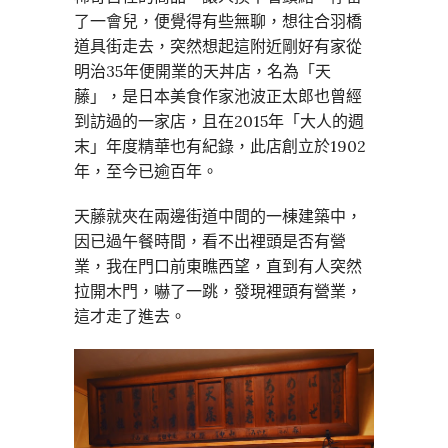
了一會兒，便覺得有些無聊，想往合羽橋
道具街走去，突然想起這附近剛好有家從
明治35年便開業的天丼店，名為「天
藤」，是日本美食作家池波正太郎也曾經
到訪過的一家店，且在2015年「大人的週
末」年度精華也有紀錄，此店創立於1902
年，至今已逾百年。
天藤就夾在兩邊街道中間的一棟建築中，
因已過午餐時間，看不出裡頭是否有營
業，我在門口前東瞧西望，直到有人突然
拉開木門，嚇了一跳，發現裡頭有營業，
這才走了進去。