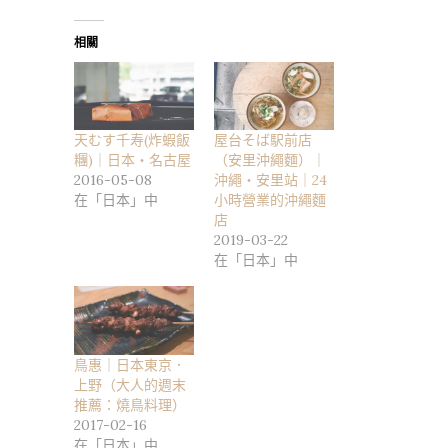
相關
天むす千寿(炸蝦飯
屋台そば駅前店
糰)｜日本・名古屋
（安里沖繩麵）｜
2016-05-08
沖繩・安里站｜24
在「日本」中
小時營業的沖繩麵
店
2019-03-22
在「日本」中
鳥惠｜日本東京．
上野（大人的週末
推薦：燒鳥料理）
2017-02-16
在「日本」中