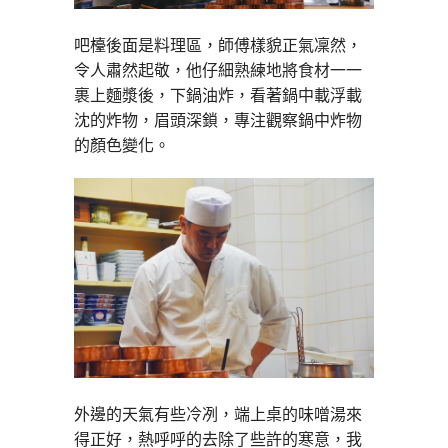
吧檯後面是料理區，師傅樣貌正氣凜然，
令人肅然起敬，他仔細熟練地將食材一一
裹上麵漿後，下鍋油炸，看著鍋中載浮載
沈的炸物，眉頭深鎖，專注觀察鍋中炸物
的顏色變化。
外邊的天氣有些冷冽，端上桌的味噌湯來
得正好，熱呼呼的去除了些許的寒意，我