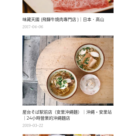
味藏天國 (飛驒牛燒肉專門店 )｜日本．高山
2017-04-06
屋台そば駅前店（安里沖繩麵）｜沖繩・安里站
｜24小時營業的沖繩麵店
2019-03-22