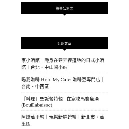
臉書話家常
近期文章
家小酒館｜隱身在巷弄裡道地的日式小酒
館｜台北・中山國小站
喝我咖啡 Hold My Cafe‘ 咖啡豆專門店｜
台南・中西區
［料理］聖誕餐特輯—在家吃馬賽魚湯
(Bouillabaisse)
阿嬌萬里蟹｜現撈新鮮螃蟹｜新北市・萬
里區