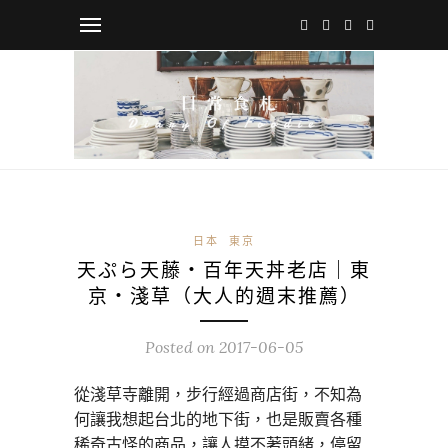
日本
東京
天ぷら天藤・百年天丼老店｜東
京・淺草（大人的週末推薦）
Posted on
2017-06-05
從淺草寺離開，步行經過商店街，不知為
何讓我想起台北的地下街，也是販賣各種
稀奇古怪的商品，讓人摸不著頭緒，停留