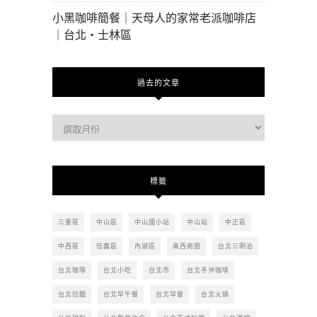
小黑咖啡簡餐｜天母人的家常老派咖啡店
｜台北・士林區
過去的文章
過
去
的
文
標籤
章
三重區
中山區
中山國小站
中山站
中正區
中西區
信義區
內湖區
南西商圈
台北三明治
台北咖啡
台北小吃
台北市
台北手沖咖啡
台北拉麵
台北早午餐
台北早餐
台北火鍋