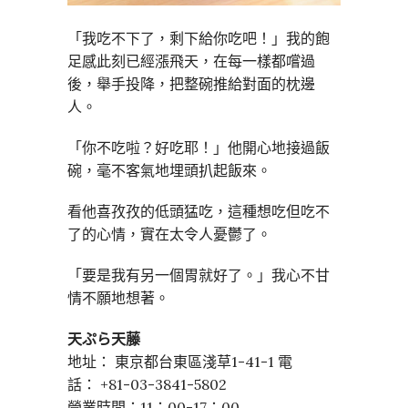
「我吃不下了，剩下給你吃吧！」我的飽
足感此刻已經漲飛天，在每一樣都嚐過
後，舉手投降，把整碗推給對面的枕邊
人。
「你不吃啦？好吃耶！」他開心地接過飯
碗，毫不客氣地埋頭扒起飯來。
看他喜孜孜的低頭猛吃，這種想吃但吃不
了的心情，實在太令人憂鬱了。
「要是我有另一個胃就好了。」我心不甘
情不願地想著。
天ぷら天藤
地址： 東京都台東區淺草1-41-1 電
話： +81-03-3841-5802
營業時間：11：00-17：00