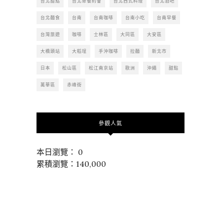
台北甜點
台北聚餐約會
台北西式料理
台北酒吧
台北麵食
台南
台南咖啡
台南小吃
台南早餐
台灣旅遊
咖啡
士林區
大同區
大安區
大橋頭站
大稻埕
手沖咖啡
拉麵
新北市
日本
松山區
松江南京站
歐洲
沖繩
甜點
萬華區
赤峰街
參觀人氣
本日瀏覽： 0
累積瀏覽：140,000