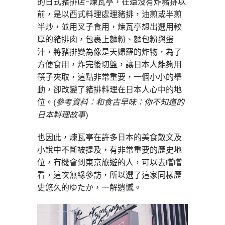
的日式豬排店-煉瓦亭，在還沒有炸豬排以
前，是以西式料理處理豬排，油煎或半煎
半炒，並用叉子食用，煉瓦亭想出選用較
厚的豬排肉，包裹上麵粉、麵包粉與蛋
汁，將豬排變為像是天婦羅的炸物，為了
方便食用，炸完後切盤，讓日本人能夠用
筷子夾取，這點非常重要，一個小小的舉
動，卻改變了豬排料理在日本人心中的地
位。(
參考資料：和食古早味：你不知道的
日本料理故事
)
也因此，煉瓦亭在許多日本的美食散文及
小說中不斷被提及，有非常重要的歷史地
位，有機會到東京旅遊的人，可以去嚐嚐
看，這次無緣參訪，所以選了這家同樣歷
史悠久的ゆたか，一解遺憾。