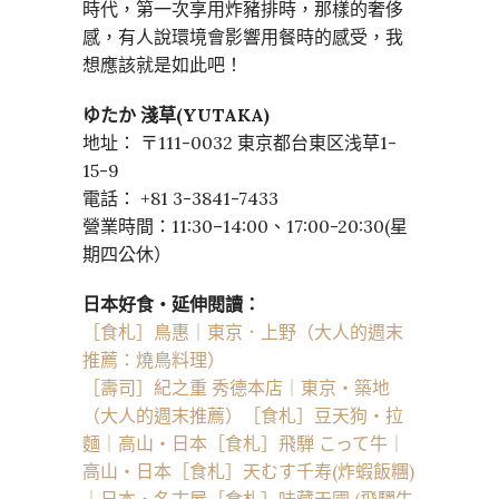
時代，第一次享用炸豬排時，那樣的奢侈
感，有人說環境會影響用餐時的感受，我
想應該就是如此吧！
ゆたか 淺草(YUTAKA)
地址： 〒111-0032 東京都台東区浅草1-
15-9
電話： +81 3-3841-7433
營業時間：11:30–14:00、17:00-20:30(星
期四公休）
日本好食・延伸閱讀：
［食札］鳥惠｜東京．上野（大人的週末
推薦：燒鳥料理）
［壽司］紀之重 秀德本店｜東京・築地
（大人的週末推薦）
［食札］豆天狗・拉
麵｜高山・日本
［食札］飛騨 こって牛｜
高山・日本
［食札］天むす千寿(炸蝦飯糰)