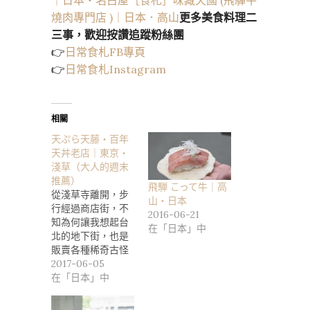
｜日本・名古屋
［食札］味藏天國 (飛驒牛
燒肉專門店 )｜日本．高山
更多美食料理二
三事，歡迎按讚追蹤粉絲團
👉
日常食札FB專頁
👉
日常食札Instagram
相關
天ぷら天藤・百年
天丼老店｜東京・
淺草（大人的週末
推薦）
飛騨 こって牛｜高
從淺草寺離開，步
山・日本
行經過商店街，不
2016-06-21
知為何讓我想起台
在「日本」中
北的地下街，也是
販賣各種稀奇古怪
的商品，讓人摸不
2017-06-05
著頭…
在「日本」中