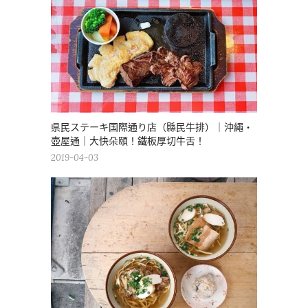
県民ステーキ国際通り店（縣民牛排）｜沖繩・
壺屋通｜大快朵頤！鐵板厚切牛舌！
2019-04-03