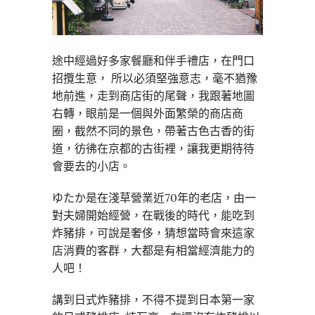
途中經過好多家餐廳和伴手禮店，在門口
招攬生意， 所以必須堅強意志，毫不猶豫
地前進，走到商店街的尾聲，我跟著地圖
右轉，眼前是一個與外面繁榮的商店商
圈，截然不同的景色，帶著古色古香的街
道，彷彿在京都的古街裡，讓我更期待待
會要去的小店。
ゆたか是在淺草營業近70年的老店，由一
對夫婦開始經營，在戰後的時代，能吃到
炸豬排，可說是奢侈，猜想當時會來這家
店消費的客群，大都是有相當經濟能力的
人吧！
講到日式炸豬排，不得不提到日本第一家