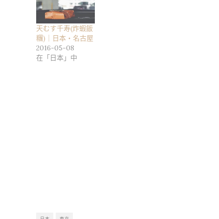
天むす千寿(炸蝦飯
糰)｜日本・名古屋
2016-05-08
在「日本」中
日本
東京