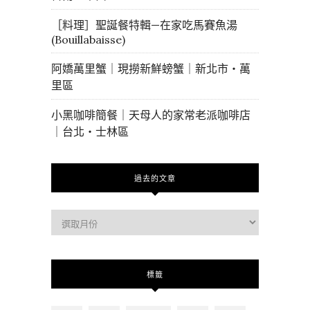
［料理］聖誕餐特輯—在家吃馬賽魚湯
(Bouillabaisse)
阿嬌萬里蟹｜現撈新鮮螃蟹｜新北市・萬
里區
小黑咖啡簡餐｜天母人的家常老派咖啡店
｜台北・士林區
過去的文章
過
去
的
文
標籤
章