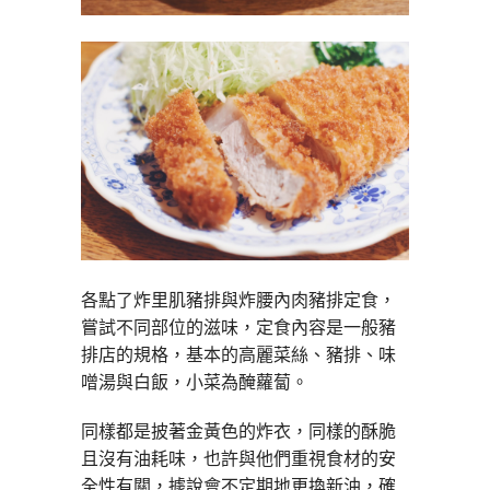
各點了炸里肌豬排與炸腰內肉豬排定食，
嘗試不同部位的滋味，定食內容是一般豬
排店的規格，基本的高麗菜絲、豬排、味
噌湯與白飯，小菜為醃蘿蔔。
同樣都是披著金黃色的炸衣，同樣的酥脆
且沒有油耗味，也許與他們重視食材的安
全性有關，據說會不定期地更換新油，確