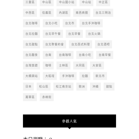
三重區
中山區
中山國小站
中山站
中正區
中西區
信義區
內湖區
南西商圈
台北三明治
台北咖啡
台北小吃
台北市
台北手沖咖啡
台北拉麵
台北早午餐
台北早餐
台北火鍋
台北甜點
台北聚餐約會
台北西式料理
台北酒吧
台北麵食
台南
台南咖啡
台南小吃
台南早餐
台灣旅遊
咖啡
士林區
大同區
大安區
大橋頭站
大稻埕
手沖咖啡
拉麵
新北市
日本
松山區
松江南京站
歐洲
沖繩
甜點
萬華區
赤峰街
參觀人氣