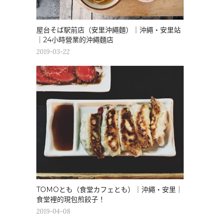
屋台そば駅前店（安里沖繩麵）｜沖繩・安里站
｜24小時營業的沖繩麵店
2019-03-22
TOMOとも（食堂カフェとも）｜沖繩・安里｜
食堂裡的現包煎餃子！
2019-04-08