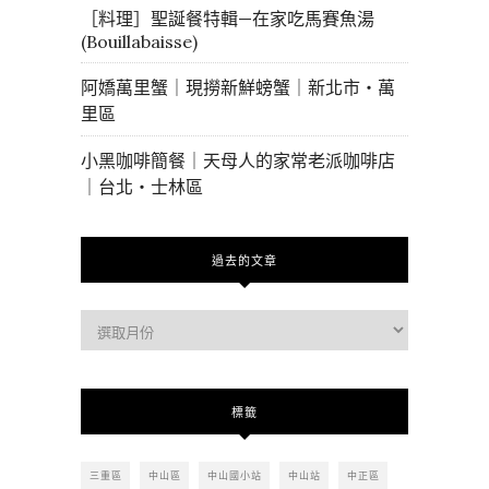
［料理］聖誕餐特輯—在家吃馬賽魚湯
(Bouillabaisse)
阿嬌萬里蟹｜現撈新鮮螃蟹｜新北市・萬
里區
小黑咖啡簡餐｜天母人的家常老派咖啡店
｜台北・士林區
過去的文章
過
去
的
文
標籤
章
三重區
中山區
中山國小站
中山站
中正區