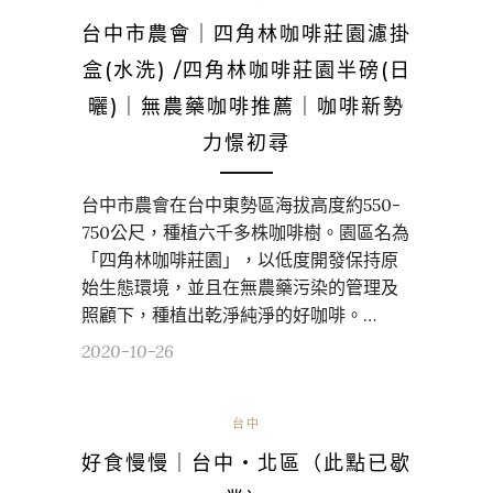
台中市農會｜四角林咖啡莊園濾掛
盒(水洗) /四角林咖啡莊園半磅(日
曬)｜無農藥咖啡推薦｜咖啡新勢
力憬初尋
台中市農會在台中東勢區海拔高度約550-
750公尺，種植六千多株咖啡樹。園區名為
「四角林咖啡莊園」，以低度開發保持原
始生態環境，並且在無農藥污染的管理及
照顧下，種植出乾淨純淨的好咖啡。…
2020-10-26
台中
好食慢慢｜台中・北區（此點已歇