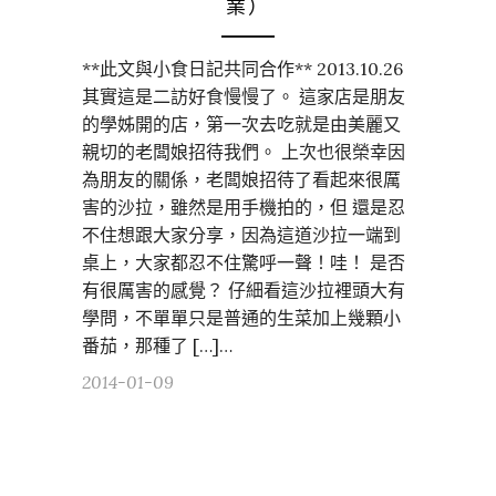
業）
**此文與小食日記共同合作** 2013.10.26
其實這是二訪好食慢慢了。 這家店是朋友
的學姊開的店，第一次去吃就是由美麗又
親切的老闆娘招待我們。 上次也很榮幸因
為朋友的關係，老闆娘招待了看起來很厲
害的沙拉，雖然是用手機拍的，但 還是忍
不住想跟大家分享，因為這道沙拉一端到
桌上，大家都忍不住驚呼一聲！哇！ 是否
有很厲害的感覺？ 仔細看這沙拉裡頭大有
學問，不單單只是普通的生菜加上幾顆小
番茄，那種了 […]…
2014-01-09