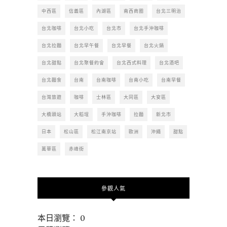
中西區
信義區
內湖區
南西商圈
台北三明治
台北咖啡
台北小吃
台北市
台北手沖咖啡
台北拉麵
台北早午餐
台北早餐
台北火鍋
台北甜點
台北聚餐約會
台北西式料理
台北酒吧
台北麵食
台南
台南咖啡
台南小吃
台南早餐
台灣旅遊
咖啡
士林區
大同區
大安區
大橋頭站
大稻埕
手沖咖啡
拉麵
新北市
日本
松山區
松江南京站
歐洲
沖繩
甜點
萬華區
赤峰街
參觀人氣
本日瀏覽： 0