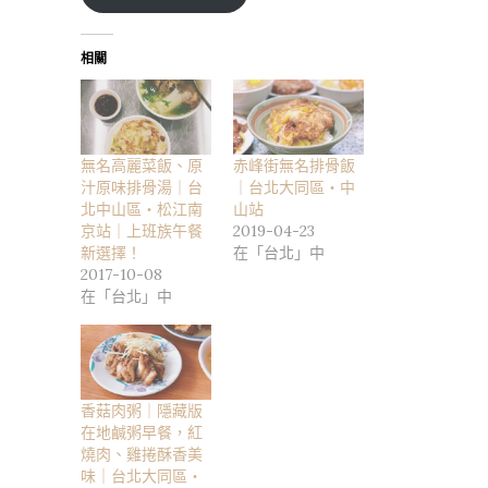
相關
無名高麗菜飯、原
赤峰街無名排骨飯
汁原味排骨湯｜台
｜台北大同區・中
北中山區・松江南
山站
京站｜上班族午餐
2019-04-23
新選擇！
在「台北」中
2017-10-08
在「台北」中
香菇肉粥｜隱藏版
在地鹹粥早餐，紅
燒肉、雞捲酥香美
味｜台北大同區・