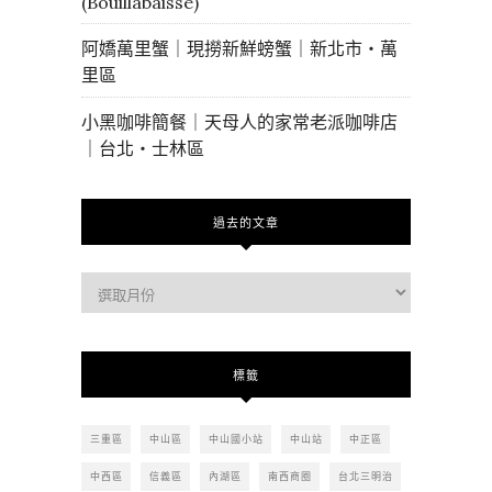
(Bouillabaisse)
阿嬌萬里蟹｜現撈新鮮螃蟹｜新北市・萬
里區
小黑咖啡簡餐｜天母人的家常老派咖啡店
｜台北・士林區
過去的文章
過
去
的
文
標籤
章
三重區
中山區
中山國小站
中山站
中正區
中西區
信義區
內湖區
南西商圈
台北三明治