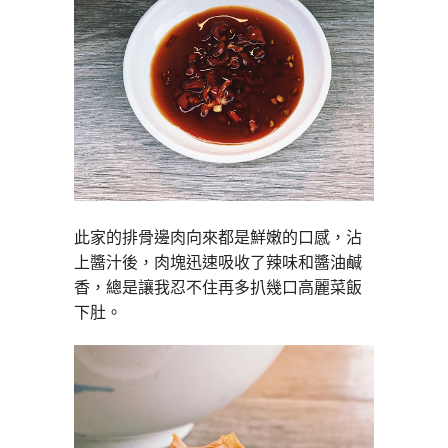
此家的排骨邊肉向來都是鮮嫩的口感，沾
上醬汁後，肉塊迅速吸收了辣味和醬油鹹
香，總是讓我忍不住再多扒幾口高麗菜飯
下肚。