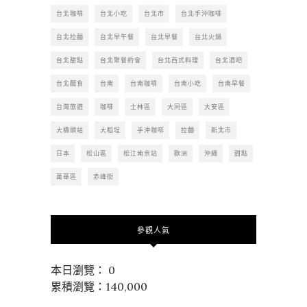
台北咖啡
台北小吃
台北市
台北手沖咖啡
台北拉麵
台北早午餐
台北早餐
台北火鍋
台北甜點
台北聚餐約會
台北西式料理
台北酒吧
台北麵食
台南
台南咖啡
台南小吃
台南早餐
台灣旅遊
咖啡
士林區
大同區
大安區
大橋頭站
大稻埕
手沖咖啡
拉麵
新北市
日本
松山區
松江南京站
歐洲
沖繩
甜點
萬華區
赤峰街
參觀人氣
本日瀏覽： 0
累積瀏覽：140,000