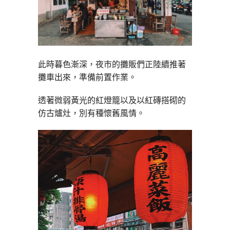
此時暮色漸深，夜市的攤販們正陸續推著
攤車出來，準備前置作業。
透著微弱黃光的紅燈籠以及以紅磚搭砌的
仿古爐灶，別有種懷舊風情。