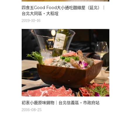
四食五Good Food大小通吃麵線屋（延北）｜
台北大同區・大稻埕
2019-10-16
初衷小鹿原味鍋物｜台北信義區・市政府站
2016-08-25