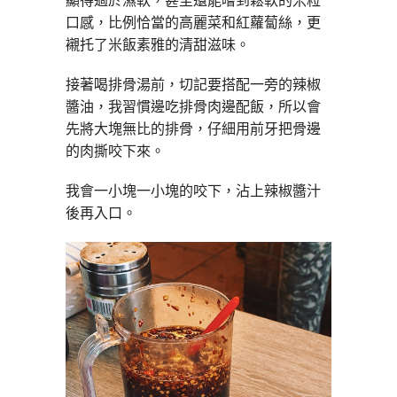
顯得過於濕軟，甚至還能嚐到鬆軟的米粒
口感，比例恰當的高麗菜和紅蘿蔔絲，更
襯托了米飯素雅的清甜滋味。
接著喝排骨湯前，切記要搭配一旁的辣椒
醬油，我習慣邊吃排骨肉邊配飯，所以會
先將大塊無比的排骨，仔細用前牙把骨邊
的肉撕咬下來。
我會一小塊一小塊的咬下，沾上辣椒醬汁
後再入口。