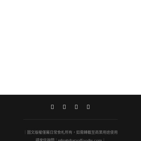
｜圖文版權僅屬日常食札所有，如需轉載至商業用途使用
請來信詢問：niku@diaryoffoodie.com｜