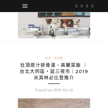
台北
大同區
灶頂原汁排骨湯、高麗菜飯 ｜
台北大同區・延三夜市｜2019
米其林必比登推介
Posted on
2019-04-10