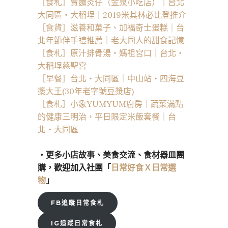
［食札］賣麵炎仔（金泉小吃店）｜台北
大同區・大稻埕｜2019米其林必比登推介
［食貨］滋養和菓子、加福奇士蛋糕｜台
北年節伴手禮推薦｜老大同人的甜食記憶
［食札］原汁排骨湯・媽祖宮口｜台北・
大稻埕慈聖宮
［早餐］台北・大同區｜中山站・四海豆
漿大王(30年老字號豆漿店)
［食札］小象YUMYUM廚房｜蔬菜滿點
的健康三明治，平日限定米飯套餐｜台
北・大同區
・更多小店故事、美食交流、食材器皿團
購，歡迎加入社團「
日常好食Ｘ日常選
物
」
FB追蹤日常食札
IG追蹤日常食札