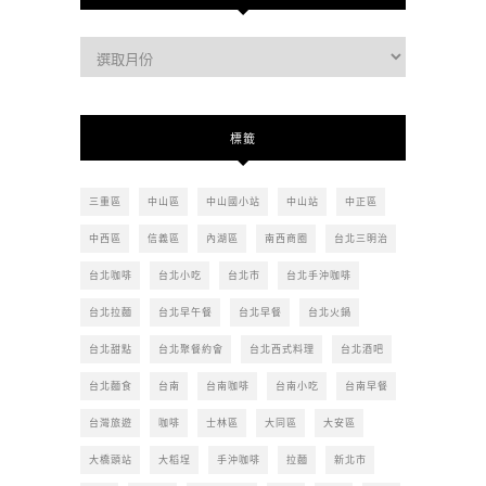
過
去
的
文
標籤
章
三重區
中山區
中山國小站
中山站
中正區
中西區
信義區
內湖區
南西商圈
台北三明治
台北咖啡
台北小吃
台北市
台北手沖咖啡
台北拉麵
台北早午餐
台北早餐
台北火鍋
台北甜點
台北聚餐約會
台北西式料理
台北酒吧
台北麵食
台南
台南咖啡
台南小吃
台南早餐
台灣旅遊
咖啡
士林區
大同區
大安區
大橋頭站
大稻埕
手沖咖啡
拉麵
新北市