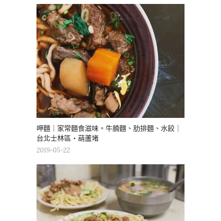
呷麵｜家常麵食滋味。牛腩麵、肋排麵、水餃｜
台北士林區・葫蘆堵
2019-05-22