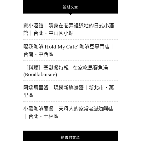
近期文章
家小酒館｜隱身在巷弄裡道地的日式小酒
館｜台北・中山國小站
喝我咖啡 Hold My Cafe‘ 咖啡豆專門店｜
台南・中西區
［料理］聖誕餐特輯—在家吃馬賽魚湯
(Bouillabaisse)
阿嬌萬里蟹｜現撈新鮮螃蟹｜新北市・萬
里區
小黑咖啡簡餐｜天母人的家常老派咖啡店
｜台北・士林區
過去的文章