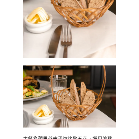
主餐為蘋果芥末子燒烤豬五花，選用的豬