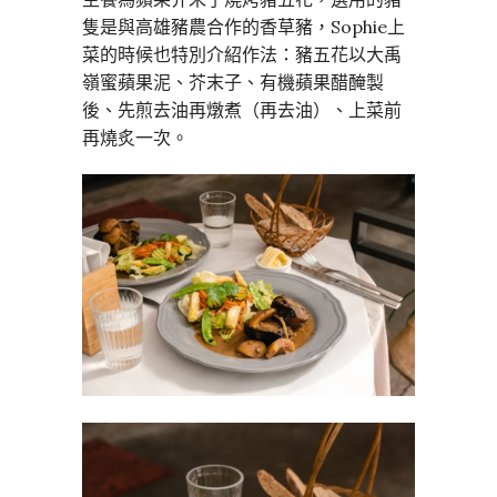
隻是與高雄豬農合作的香草豬，Sophie上
菜的時候也特別介紹作法：豬五花以大禹
嶺蜜蘋果泥、芥末子、有機蘋果醋醃製
後、先煎去油再燉煮（再去油）、上菜前
再燒炙一次。