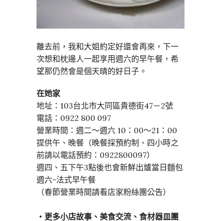
離去前，我和大姐約定好還會再來，下一
次想和枕邊人一起享用週六的早午餐，希
望那仍然會是個天晴的好日子。
在她家
地址：103台北市大同區貴德街47－2號
電話：0922 800 097
營業時間：週二～週六 10：00～21：00
提供午、晚餐（晚餐採預約制、四小時之
前請以電話預約：0922800097）
週四、五下午3點後也會新鮮出爐當日麵包
週六-法式早午餐
（春節營業時間請看店家粉絲團公告）
・更多小店故事、美食交流、食材器皿團