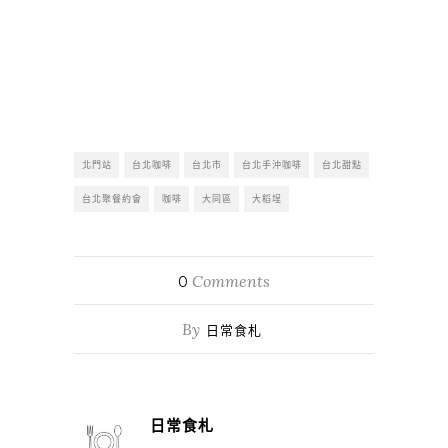
北門站
台北咖啡
台北市
台北手沖咖啡
台北甜點
台北聚餐約會
咖啡
大同區
大稻埕
Comments
0
By
日常食札
日常食札