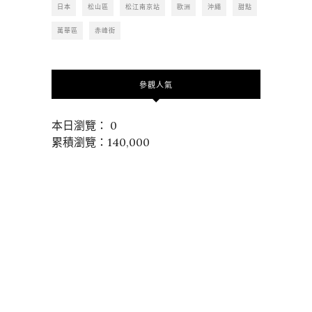
日本
松山區
松江南京站
歐洲
沖繩
甜點
萬華區
赤峰街
參觀人氣
本日瀏覽： 0
累積瀏覽：140,000