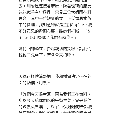
去，用餐區連接著廚房，隔著玻璃的廚房
氣氛似乎有些嚴肅，只見三位大姐圍在料
理台，其中一位短髮的女士正低頭思索盤
中的料理，我知道她就是主廚Sophie，我
不好意思的撥開布簾，將她們打斷：「請
問…可以用餐嗎？我們有兩位。」
她們回神過來，掛起親切的笑容，請我們
找位子先坐下，待會會來招呼。
天氣正逢陰涼舒適，我和樹懶決定坐在外
面的騎樓下用餐。
「妳們今天很幸運，因為我們正在備料，
所以今天給你們吃的午餐主菜，會是我們
的晚餐菜單噢！」Sophie笑咪咪的告訴我