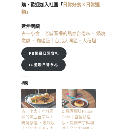
購，歡迎加入社團「
日常好食Ｘ日常選
物」
延伸閱讀
古一小舍｜老城區裡的熱血台南味。 鍋燒
意麵 、咖喱飯｜台北大同區・大稻埕
FB追蹤日常食札
IG追蹤日常食札
相關
古一小舍｜老城區
幻猻家珈琲Pallas
裡的熱血台南味。
Cafe｜自製咖哩
鍋燒意麵 、咖喱飯
飯、焦糖布丁與咖
｜台北大同區・大
啡｜台北大同區・