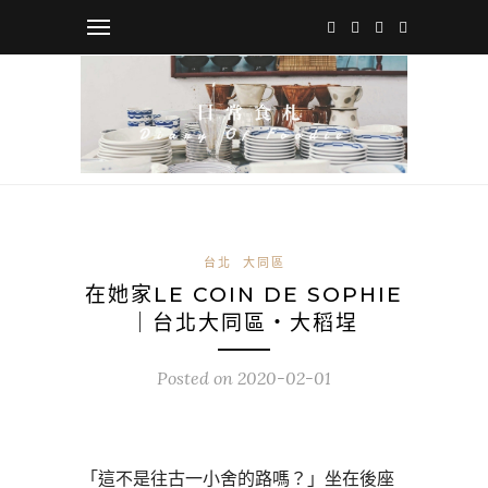
台北
大同區
在她家LE COIN DE SOPHIE
｜台北大同區・大稻埕
Posted on
2020-02-01
「這不是往古一小舍的路嗎？」坐在後座