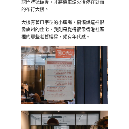
認門牌號碼後，才將機車熄火後停在對面
的布行大樓。
大樓有著ㄇ字型的小廣場，樹懶說這裡很
像廣州的住宅，我則是覺得很像香港社區
裡的那些老舊樓房，頗有年代感。