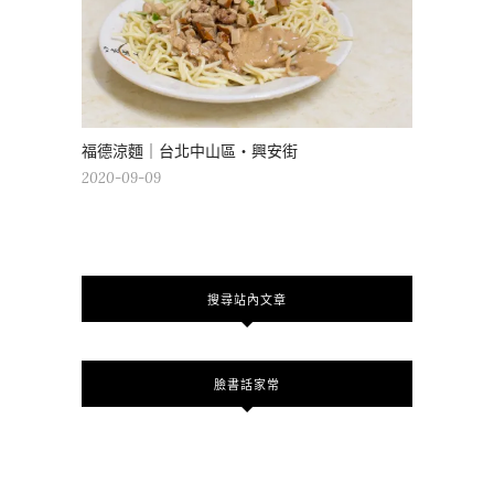
福德涼麵｜台北中山區・興安街
2020-09-09
搜尋站內文章
臉書話家常