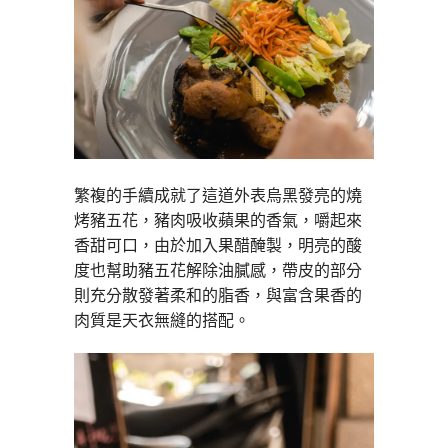
繁複的手續成就了這道外表烏黑發亮的燒
烤豬五花，豬肉吸收蘋果的香氣，嚼起來
香甜可口，由於加入果醋醃製，明亮的酸
度也幫助豬五花解除油膩感，帶皮的部分
則充分散發著柔和的脂香，與富含果香的
肉質是天衣無縫的搭配。