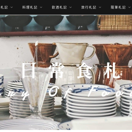
食札記
料理札記
飲酒札記
旅行札記
隨筆札記