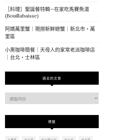
［料理］聖誕餐特輯—在家吃馬賽魚湯
(Bouillabaisse)
阿嬌萬里蟹｜現撈新鮮螃蟹｜新北市・萬
里區
小黑咖啡簡餐｜天母人的家常老派咖啡店
｜台北・士林區
過去的文章
過
去
的
文
標籤
章
三重區
中山區
中山國小站
中山站
中正區