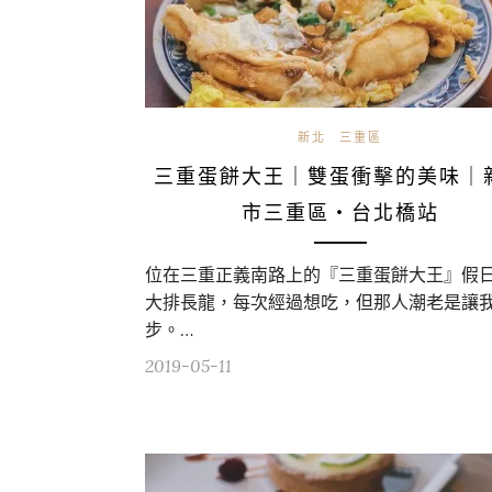
新北
三重區
三重蛋餅大王｜雙蛋衝擊的美味｜
市三重區・台北橋站
位在三重正義南路上的『三重蛋餅大王』假
大排長龍，每次經過想吃，但那人潮老是讓
步。…
2019-05-11