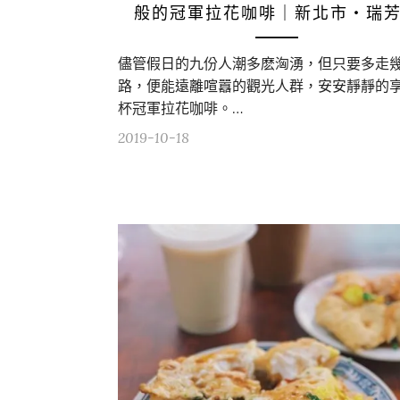
般的冠軍拉花咖啡｜新北市・瑞
儘管假日的九份人潮多麽洶湧，但只要多走
路，便能遠離喧囂的觀光人群，安安靜靜的
杯冠軍拉花咖啡。…
2019-10-18