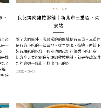
三重區
新北
市・
良記燒肉雞捲粥舖｜新北市三重區・菜
寮站
而且必
除了大同區外，我最常跑的區域還有三重。三重也
真是一
是各方小吃的一級戰地。從早到晚，街邊、屋簷下
餐，
皆有精彩的吃食。近期也崛起新的優秀小吃店家，
都是挑
比方今天要說的良記燒肉雞捲粥舖，就是在戰況激
得為了
烈的肉粥一條街，找出自己的路。…
只追
2020-10-11
只對螃