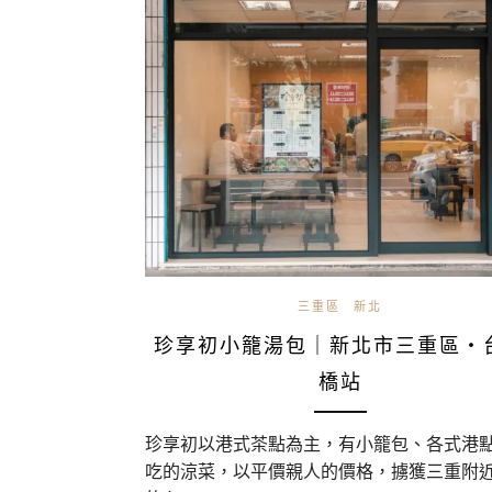
三重區
新北
珍享初小籠湯包｜新北市三重區・
橋站
珍享初以港式茶點為主，有小籠包、各式港
吃的涼菜，以平價親人的價格，擄獲三重附