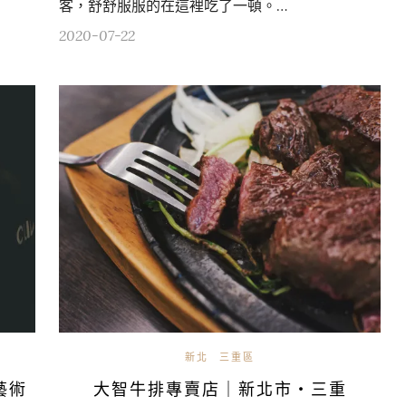
客，舒舒服服的在這裡吃了一頓。…
2020-07-22
新北
三重區
藝術
大智牛排專賣店｜新北市・三重