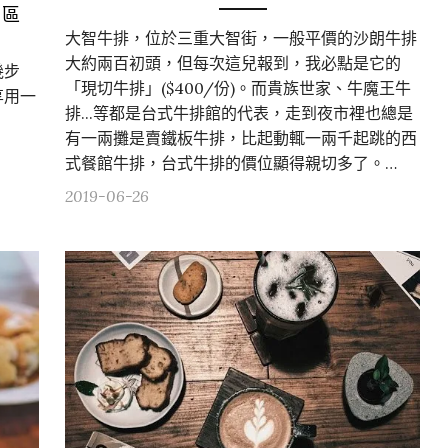
芳區
大智牛排，位於三重大智街，一般平價的沙朗牛排
大約兩百初頭，但每次這兒報到，我必點是它的
幾步
「現切牛排」($400/份)。而貴族世家、牛魔王牛
享用一
排...等都是台式牛排館的代表，走到夜市裡也總是
有一兩攤是賣鐵板牛排，比起動輒一兩千起跳的西
式餐館牛排，台式牛排的價位顯得親切多了。…
2019-06-26