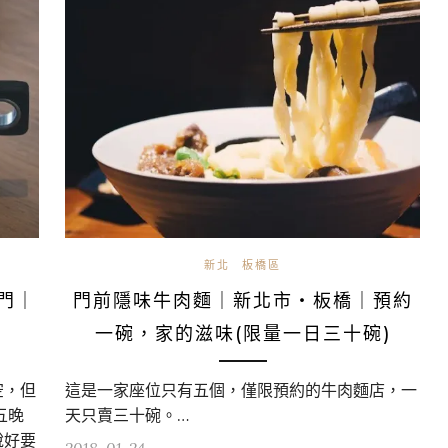
新北
板橋區
石門｜
門前隱味牛肉麵｜新北市・板橋｜預約
一碗，家的滋味(限量一日三十碗)
空，但
這是一家座位只有五個，僅限預約的牛肉麵店，一
五晚
天只賣三十碗。…
說好要