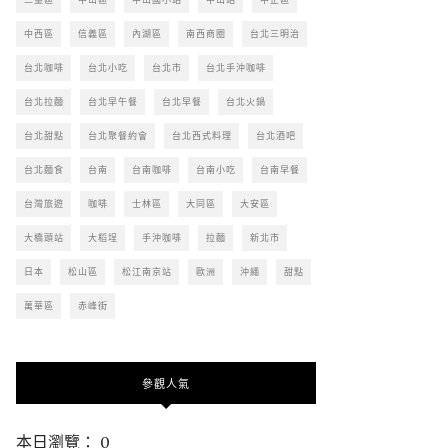
中西區
信義區
內湖區
南西商圈
台北三明治
台北咖啡
台北小吃
台北市
台北手沖咖啡
台北拉麵
台北早午餐
台北早餐
台北火鍋
台北甜點
台北聚餐約會
台北西式料理
台北酒吧
台北麵食
台南
台南咖啡
台南小吃
台南早餐
台灣旅遊
咖啡
士林區
大同區
大安區
大橋頭站
大稻埕
手沖咖啡
拉麵
新北市
日本
松山區
松江南京站
歐洲
沖繩
甜點
萬華區
赤峰街
參觀人氣
本日瀏覽： 0