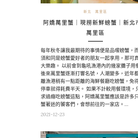
新北
萬里區
阿嬌萬里蟹｜現撈新鮮螃蟹｜新北
萬里區
每年秋冬讓我最期待的事情便是品嚐螃蟹，
須和同是螃蟹愛好者的朋友一起享用，那可
大樂趣。 以前會到龜吼漁港內的幾家攤子用
後來萬里蟹逐漸打響名號，人潮變多，近年
離漁港稍有一點距離的海鮮餐廳吃螃蟹，免
停車就得耗費半天。 如果不計較用餐環境，
求過癮吃螃蟹這點，阿嬌萬里蟹應該是許多
蟹著迷的饕客們，會想前往的一家店。…
2021-12-23