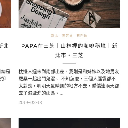
新北
三芝區
石門區
新北
PAPA在三芝｜山林裡的咖啡秘境｜新
北市・三芝
日總是
枕邊人週末到南部出差，我則是和妹妹以及她男友
我卻
羅桑一起出門鬼混。 不知怎麼，三個人腦袋都不
太對勁，明明天氣晴朗的地方不去，偏偏連兩天都
去了濕漉漉的雨區。…
2019-02-18