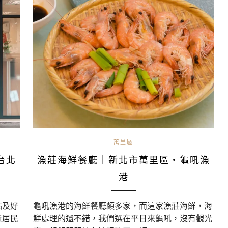
萬里區
台北
漁莊海鮮餐廳｜新北市萬里區・龜吼漁
港
點及好
龜吼漁港的海鮮餐廳頗多家，而這家漁莊海鮮，海
近居民
鮮處理的還不錯，我們選在平日來龜吼，沒有觀光