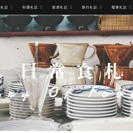
食札記
料理札記
飲酒札記
旅行札記
隨筆札記