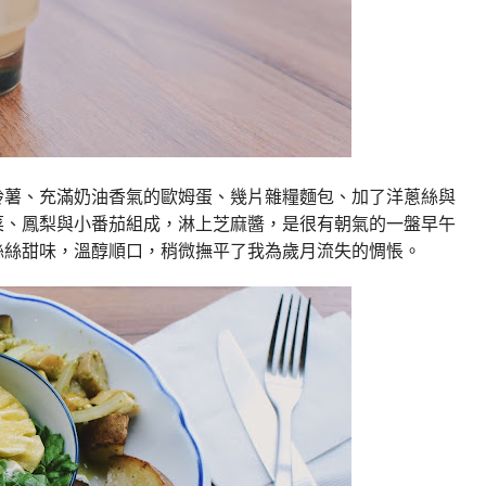
鈴薯、充滿奶油香氣的歐姆蛋、幾片雜糧麵包、加了洋蔥絲與
菜、鳳梨與小番茄組成，淋上芝麻醬，是很有朝氣的一盤早午
絲絲甜味，溫醇順口，稍微撫平了我為歲月流失的惆悵。