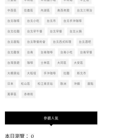
中西區
信義區
內湖區
南西商圈
台北三明治
台北咖啡
台北小吃
台北市
台北手沖咖啡
台北拉麵
台北早午餐
台北早餐
台北火鍋
台北甜點
台北聚餐約會
台北西式料理
台北酒吧
台北麵食
台南
台南咖啡
台南小吃
台南早餐
台灣旅遊
咖啡
士林區
大同區
大安區
大橋頭站
大稻埕
手沖咖啡
拉麵
新北市
日本
松山區
松江南京站
歐洲
沖繩
甜點
萬華區
赤峰街
參觀人氣
本日瀏覽： 0