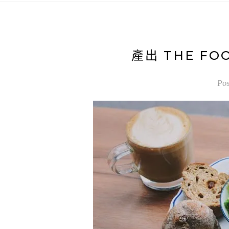
產出 THE F
Po