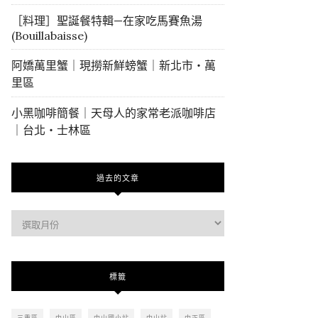
［料理］聖誕餐特輯—在家吃馬賽魚湯
(Bouillabaisse)
阿嬌萬里蟹｜現撈新鮮螃蟹｜新北市・萬
里區
小黑咖啡簡餐｜天母人的家常老派咖啡店
｜台北・士林區
過去的文章
過
去
的
文
標籤
章
三重區
中山區
中山國小站
中山站
中正區