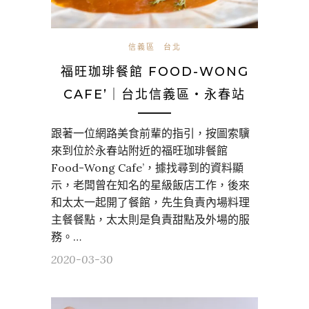
信義區
台北
福旺珈琲餐館 FOOD-WONG
CAFE’｜台北信義區・永春站
跟著一位網路美食前輩的指引，按圖索驥
來到位於永春站附近的福旺珈琲餐館
Food-Wong Cafe’，據找尋到的資料顯
示，老闆曾在知名的星級飯店工作，後來
和太太一起開了餐館，先生負責內場料理
主餐餐點，太太則是負責甜點及外場的服
務。…
2020-03-30