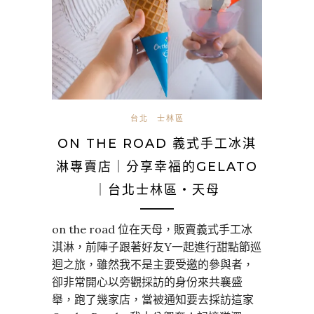
台北
士林區
ON THE ROAD 義式手工冰淇
淋專賣店｜分享幸福的GELATO
｜台北士林區・天母
on the road 位在天母，販賣義式手工冰
淇淋，前陣子跟著好友Y一起進行甜點節巡
迴之旅，雖然我不是主要受邀的參與者，
卻非常開心以旁觀採訪的身份來共襄盛
舉，跑了幾家店，當被通知要去採訪這家