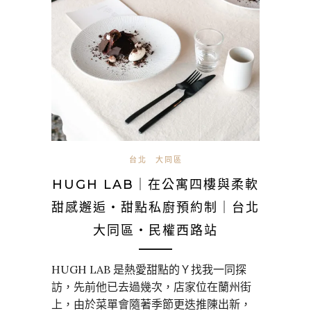
台北
大同區
HUGH LAB｜在公寓四樓與柔軟
甜感邂逅・甜點私廚預約制｜台北
大同區・民權西路站
HUGH LAB 是熱愛甜點的Ｙ找我一同探
訪，先前他已去過幾次，店家位在蘭州街
上，由於菜單會隨著季節更迭推陳出新，