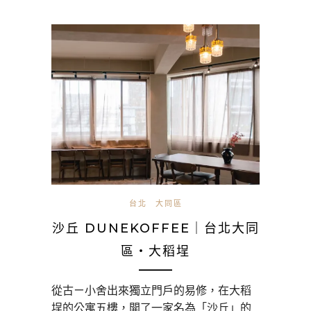
台北
大同區
沙丘 DUNEKOFFEE｜台北大同
區・大稻埕
從古ㄧ小舍出來獨立門戶的易修，在大稻
埕的公寓五樓，開了一家名為「沙丘」的