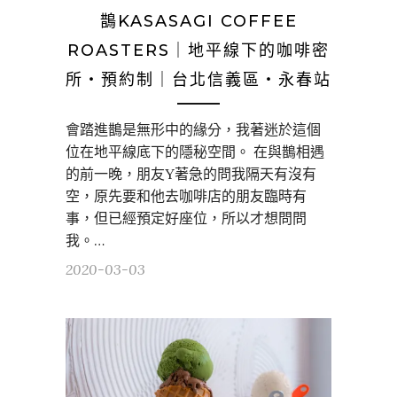
鵲KASASAGI COFFEE
ROASTERS｜地平線下的咖啡密
所・預約制｜台北信義區・永春站
會踏進鵲是無形中的緣分，我著迷於這個
位在地平線底下的隱秘空間。 在與鵲相遇
的前一晚，朋友Y著急的問我隔天有沒有
空，原先要和他去咖啡店的朋友臨時有
事，但已經預定好座位，所以才想問問
我。…
2020-03-03