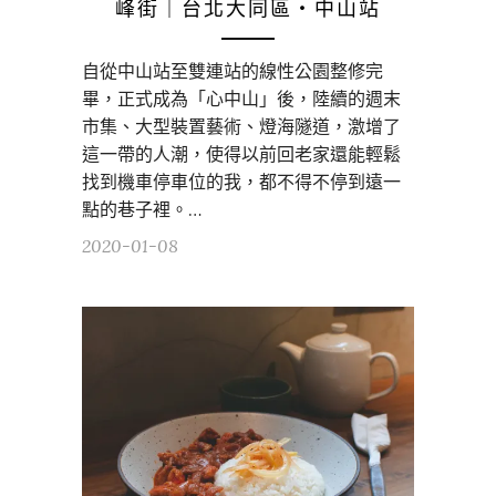
峰街｜台北大同區・中山站
自從中山站至雙連站的線性公園整修完
畢，正式成為「心中山」後，陸續的週末
市集、大型裝置藝術、燈海隧道，激增了
這一帶的人潮，使得以前回老家還能輕鬆
找到機車停車位的我，都不得不停到遠一
點的巷子裡。…
2020-01-08