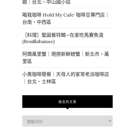
館｜台北・中山國小站
喝我咖啡 Hold My Cafe‘ 咖啡豆專門店｜
台南・中西區
［料理］聖誕餐特輯—在家吃馬賽魚湯
(Bouillabaisse)
阿嬌萬里蟹｜現撈新鮮螃蟹｜新北市・萬
里區
小黑咖啡簡餐｜天母人的家常老派咖啡店
｜台北・士林區
過去的文章
過
去
的