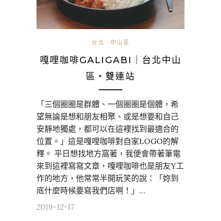
台北
中山區
嘎哩咖啡GALIGABI｜台北中山
區・雙連站
「三個圈圈是群體、一個圈圈是個體，希
望無論是想和朋友相聚、或是想要和自己
安靜地獨處，都可以在這裡找到最適合的
位置。」這是嘎哩咖啡對自家LOGO的解
釋。 平日想找地方窩著，我便會帶著筆電
來到這裡寫寫文章，嘎哩咖啡也是朋友Y工
作的地方，他常常半開玩笑的說：「妳到
底什麼時候要寫我們店啊！」…
2019-12-17