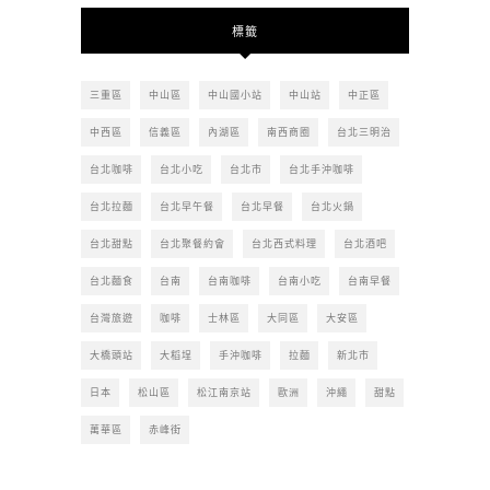
文
標籤
章
三重區
中山區
中山國小站
中山站
中正區
中西區
信義區
內湖區
南西商圈
台北三明治
台北咖啡
台北小吃
台北市
台北手沖咖啡
台北拉麵
台北早午餐
台北早餐
台北火鍋
台北甜點
台北聚餐約會
台北西式料理
台北酒吧
台北麵食
台南
台南咖啡
台南小吃
台南早餐
台灣旅遊
咖啡
士林區
大同區
大安區
大橋頭站
大稻埕
手沖咖啡
拉麵
新北市
日本
松山區
松江南京站
歐洲
沖繩
甜點
萬華區
赤峰街