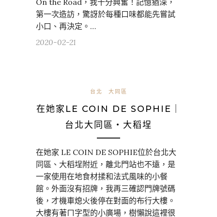
On the Road，我十分興奮！記憶猶深，
第一次造訪，驚訝於每種口味都能先嘗試
小口、再決定。…
2020-02-21
台北
大同區
在她家LE COIN DE SOPHIE｜
台北大同區・大稻埕
在她家 LE COIN DE SOPHIE位於台北大
同區、大稻埕附近，離北門站也不遠，是
一家使用在地食材揉和法式風味的小餐
館。外面沒有招牌，我再三確認門牌號碼
後，才機車熄火後停在對面的布行大樓。
大樓有著ㄇ字型的小廣場，樹懶說這裡很