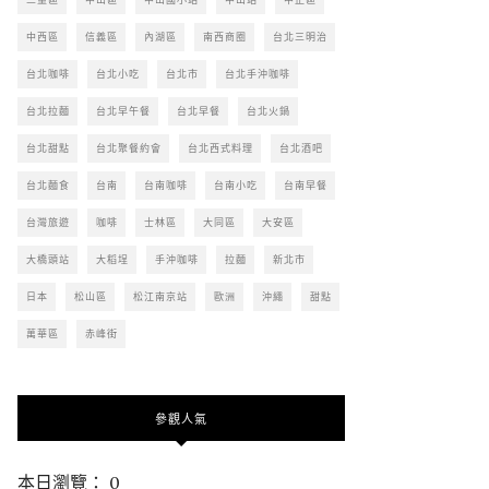
中西區
信義區
內湖區
南西商圈
台北三明治
台北咖啡
台北小吃
台北市
台北手沖咖啡
台北拉麵
台北早午餐
台北早餐
台北火鍋
台北甜點
台北聚餐約會
台北西式料理
台北酒吧
台北麵食
台南
台南咖啡
台南小吃
台南早餐
台灣旅遊
咖啡
士林區
大同區
大安區
大橋頭站
大稻埕
手沖咖啡
拉麵
新北市
日本
松山區
松江南京站
歐洲
沖繩
甜點
萬華區
赤峰街
參觀人氣
本日瀏覽： 0