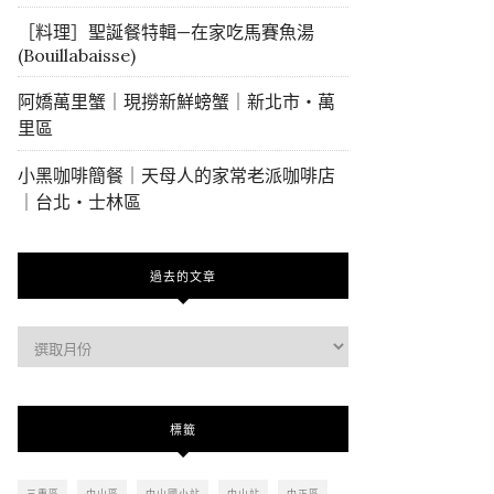
［料理］聖誕餐特輯—在家吃馬賽魚湯
(Bouillabaisse)
阿嬌萬里蟹｜現撈新鮮螃蟹｜新北市・萬
里區
小黑咖啡簡餐｜天母人的家常老派咖啡店
｜台北・士林區
過去的文章
過
去
的
文
標籤
章
三重區
中山區
中山國小站
中山站
中正區