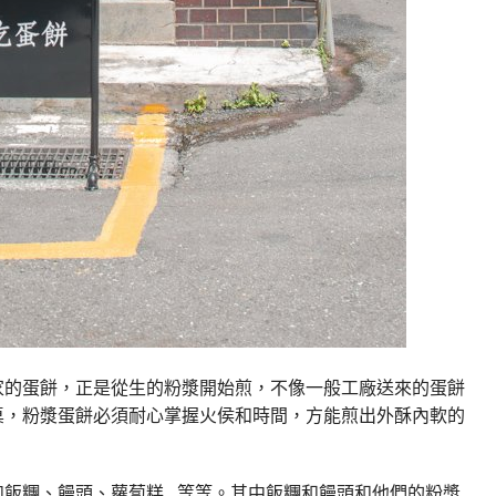
家的蛋餅，正是從生的粉漿開始煎，不像一般工廠送來的蛋餅
桌，粉漿蛋餅必須耐心掌握火侯和時間，方能煎出外酥內軟的
如飯糰、饅頭、蘿蔔糕…等等。其中飯糰和饅頭和他們的粉漿