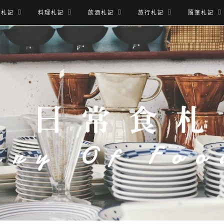
食札記
料理札記
飲酒札記
旅行札記
隨筆札記