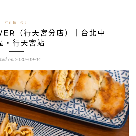
中山區
台北
OWER（行天宮分店）｜台北中
區・行天宮站
ted on
2020-09-14