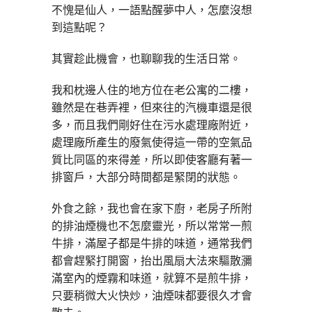
不愧是仙人，一語點醒夢中人，怎麼沒想
到這點呢？
其實趁此機會，也聊聊我的生活日常。
我和枕邊人住的地方位在老公寓的二樓，
雖然是在巷弄裡，但來往的汽機車還是很
多，而且我們剛好住在污水處理廠附近，
處理廠所產生的廢氣使得這一帶的空氣品
質比同區的來得差，所以即使客廳有著一
排窗戶，大部分時間都是緊閉的狀態。
外食之餘，我也會在家下廚，老房子所附
的排油煙機也不怎麼靈光，所以常常一煎
牛排，滿屋子都是牛排的味道，通常我們
都會趕緊打開窗，抬出風扇大法來驅散瀰
滿室內的煙霧和味道，就算不是煎牛排，
只要稍微大火快炒，油煙味都要很久才會