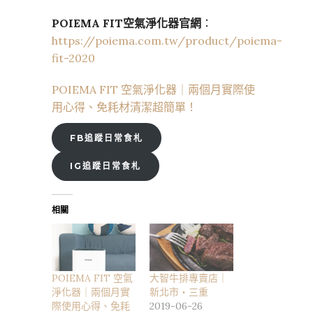
POIEMA FIT空氣淨化器官網
：
https://poiema.com.tw/product/poiema-
fit-2020
POIEMA FIT 空氣淨化器｜兩個月實際使
用心得、免耗材清潔超簡單！
FB追蹤日常食札
IG追蹤日常食札
相關
POIEMA FIT 空氣
大智牛排專賣店｜
淨化器｜兩個月實
新北市・三重
際使用心得、免耗
2019-06-26