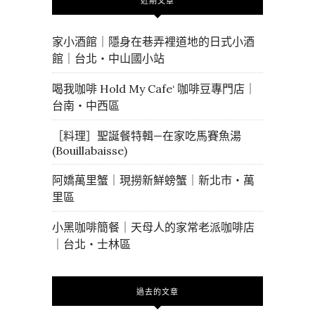
近期文章
家小酒館｜隱身在巷弄裡道地的日式小酒
館｜台北・中山國小站
喝我咖啡 Hold My Cafe‘ 咖啡豆專門店｜
台南・中西區
［料理］聖誕餐特輯—在家吃馬賽魚湯
(Bouillabaisse)
阿嬌萬里蟹｜現撈新鮮螃蟹｜新北市・萬
里區
小黑咖啡簡餐｜天母人的家常老派咖啡店
｜台北・士林區
過去的文章