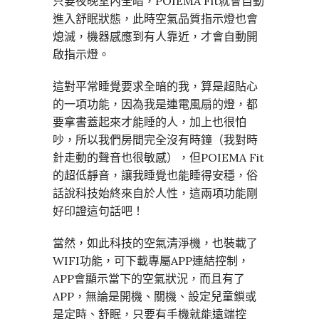
只要夜晚室內全暗，POIEMA Fit就會自動
進入舒眠狀態，此時空氣品質指示燈也會
熄滅，機器感應到有人靠近，才會自動開
啟指示燈。
這對平常睡覺要求全暗的我，算是超貼心
的一項功能，因為我是連電風扇的燈，都
要拿書蓋起來才能睡的人，加上也很怕
吵，所以我們房間完全沒有時鐘（我對時
針走動的聲音也很敏感），但POIEMA Fit
的超低靜音，讓我睡覺也能睡得安穩，俗
話說科技始終來自於人性，這兩項功能剛
好印證這句話吧！
當然，如此科技的空氣清淨機，也裝載了
WIFI功能，可下載專屬APP連結控制，
APP會顯示當下的空氣狀況，而且有了
APP，無論是開機、關機、設定兒童鎖或
是定時、舒眠，只要有手機就能遠端控