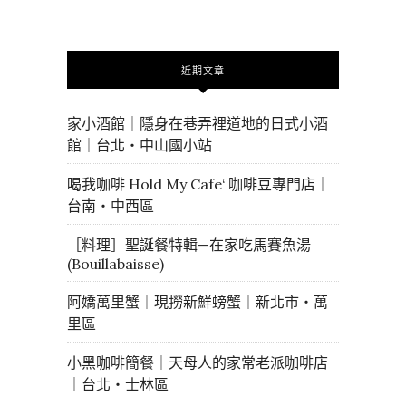
近期文章
家小酒館｜隱身在巷弄裡道地的日式小酒
館｜台北・中山國小站
喝我咖啡 Hold My Cafe‘ 咖啡豆專門店｜
台南・中西區
［料理］聖誕餐特輯—在家吃馬賽魚湯
(Bouillabaisse)
阿嬌萬里蟹｜現撈新鮮螃蟹｜新北市・萬
里區
小黑咖啡簡餐｜天母人的家常老派咖啡店
｜台北・士林區