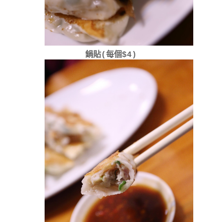
鍋貼(每個$4)