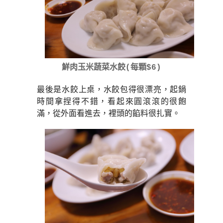
鮮肉玉米蔬菜水餃(每顆
$6)
最後是水餃上桌，水餃包得很漂亮，
起鍋
時間拿捏得不錯，
看起來圓滾滾的很飽
滿，從外面看進去，裡頭的餡料很扎實。