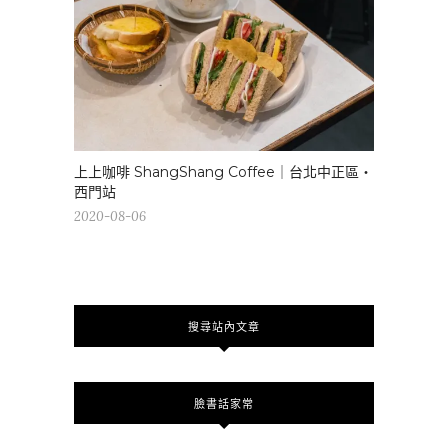
上上咖啡 ShangShang Coffee｜台北中正區・
西門站
2020-08-06
搜尋站內文章
臉書話家常