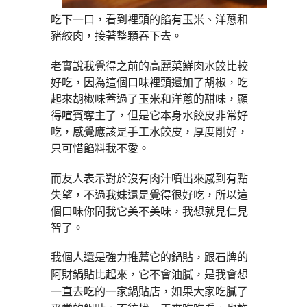
吃下一口，看到裡頭的餡有玉米、洋蔥和
豬絞肉，接著整顆吞下去。
老實說我覺得之前的高麗菜鮮肉水餃比較
好吃，因為這個口味裡頭還加了胡椒，吃
起來胡椒味蓋過了玉米和洋蔥的甜味，顯
得喧賓奪主了，
但是它本身水餃皮非常好
吃，感覺應該是手工水餃皮，厚度剛好，
只可惜餡料我不愛。
而友人表示對於沒有肉汁噴出來感到有點
失望，不過我妹還是覺得很好吃，所以這
個口味你問我它美不美味，我想就見仁見
智了。
我個人還是強力推薦它的鍋貼，跟石牌的
阿財鍋貼比起來，它不會油膩，是我會想
一直去吃的一家鍋貼店，如果大家吃膩了