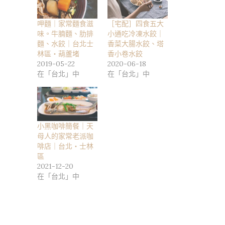
呷麵｜家常麵食滋
［宅配］四食五大
味。牛腩麵、肋排
小通吃冷凍水餃｜
麵、水餃｜台北士
香菜大腸水餃、塔
林區・葫蘆堵
香小卷水餃
2019-05-22
2020-06-18
在「台北」中
在「台北」中
小黑咖啡簡餐｜天
母人的家常老派咖
啡店｜台北・士林
區
2021-12-20
在「台北」中