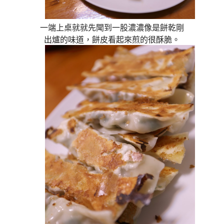
一端上桌就就先聞到一股濃濃像是餅乾剛
出爐的味道，餅皮看起來煎的很酥脆。