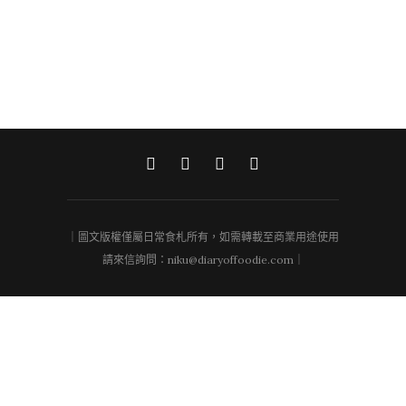
｜圖文版權僅屬日常食札所有，如需轉載至商業用途使用
請來信詢問：niku@diaryoffoodie.com｜