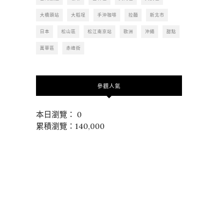
大橋頭站
大稻埕
手沖咖啡
拉麵
新北市
日本
松山區
松江南京站
歐洲
沖繩
甜點
萬華區
赤峰街
參觀人氣
本日瀏覽： 0
累積瀏覽：140,000