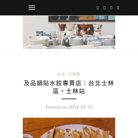
台北
士林區
及品鍋貼水餃專賣店｜台北士林
區・士林站
Posted on
2014-01-15