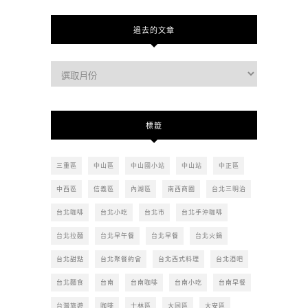
過去的文章
過
去
的
文
標籤
章
三重區
中山區
中山國小站
中山站
中正區
中西區
信義區
內湖區
南西商圈
台北三明治
台北咖啡
台北小吃
台北市
台北手沖咖啡
台北拉麵
台北早午餐
台北早餐
台北火鍋
台北甜點
台北聚餐約會
台北西式料理
台北酒吧
台北麵食
台南
台南咖啡
台南小吃
台南早餐
台灣旅遊
咖啡
士林區
大同區
大安區