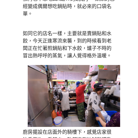
經變成偶爾想吃鍋貼時，就必來的口袋名
單。
如同它的店名一樣，主要就是賣鍋貼和水
餃，今天正逢寒流來襲，到的時候看到老
闆正在忙著煎鍋貼和下水餃，爐子不時的
冒出熱呼呼的蒸氣，讓人覺得格外溫暖。
廚房擺設在店面外的騎樓下，感覺店家很