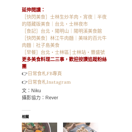
延伸閱讀：
［快閃美食］士林生炒羊肉・宵夜｜半夜
的隱藏版美食｜台北・士林夜市
［食記］台北・陽明山｜陽明溪美食館
［快閃美食］林江牛肉麵｜美味的百元牛
肉麵｜社子島美食
［早餐］台北・士林區│士林站・豐盛號
更多美食料理二三事，歡迎按讚追蹤粉絲
團
👉
日常食札FB專頁
👉
日常食札Instagram
文：Niku
攝影協力：Rever
相關