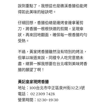
說到重點了，我想這也是礁溪香腸伯能烤
得如此美味的秘訣吧。
仔細回想，香腸伯總是邊烤會邊拿著剪
刀，將香腸一根根快速的剪開，呈現傘
狀，再來回地翻面，確保每一根香腸均勻
受熱。
不過，黃家烤香腸雖然沒有特別的烤法，
但單以味道來說，同樣令人吃完意猶未
盡，總算一解我想要在台北嚐到美味烤香
腸的願望了啊！
黃記皇家現烤香腸
地址：100台北市中正區泉州街32之3號⠀
電話： 02 2309 7428
營業時間：12:30–19:30