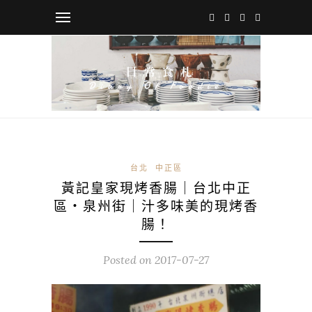
台北
中正區
黃記皇家現烤香腸｜台北中正
區・泉州街｜汁多味美的現烤香
腸！
Posted on
2017-07-27