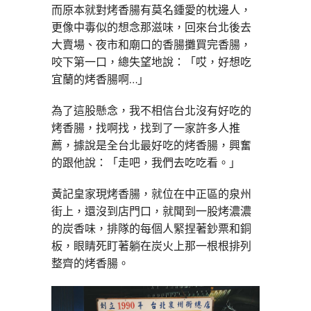
而原本就對烤香腸有莫名鍾愛的枕邊人，
更像中毒似的想念那滋味，回來台北後去
大賣場、夜市和廟口的香腸攤買完香腸，
咬下第一口，總失望地說：「哎，好想吃
宜蘭的烤香腸啊…」
為了這股懸念，我不相信台北沒有好吃的
烤香腸，找啊找，找到了一家許多人推
薦，據說是全台北最好吃的烤香腸，興奮
的跟他說：「走吧，我們去吃吃看。」
黃記皇家現烤香腸，就位在中正區的泉州
街上，還沒到店門口，就聞到一股烤濃濃
的炭香味，排隊的每個人緊捏著鈔票和銅
板，眼睛死盯著躺在炭火上那一根根排列
整齊的烤香腸。