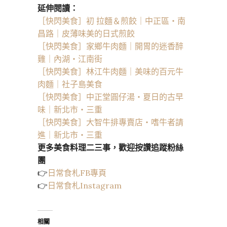
延伸閱讀：
［快閃美食］初 拉麵＆煎餃｜中正區・南
昌路｜皮薄味美的日式煎餃
［快閃美食］家鄉牛肉麵｜開胃的迷香醉
雞｜內湖・江南街
［快閃美食］林江牛肉麵｜美味的百元牛
肉麵｜社子島美食
［快閃美食］中正堂圓仔湯・夏日的古早
味｜新北市・三重
［快閃美食］大智牛排專賣店・嗜牛者請
進｜新北市・三重
更多美食料理二三事，歡迎按讚追蹤粉絲
團
👉
日常食札FB專頁
👉
日常食札Instagram
相關