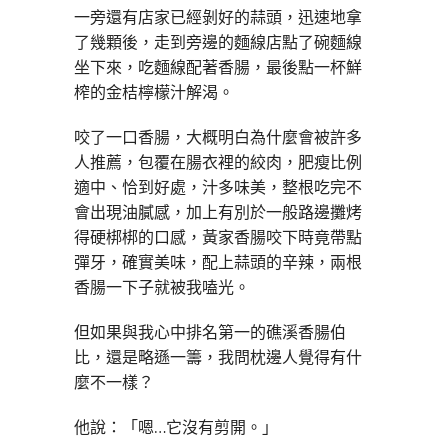
一旁還有店家已經剝好的蒜頭，迅速地拿
了幾顆後，走到旁邊的麵線店點了碗麵線
坐下來，吃麵線配著香腸，最後點一杯鮮
榨的金桔檸檬汁解渴。
咬了一口香腸，大概明白為什麼會被許多
人推薦，包覆在腸衣裡的絞肉，肥瘦比例
適中、恰到好處，汁多味美，整根吃完不
會出現油膩感，加上有別於一般路邊攤烤
得硬梆梆的口感，黃家香腸咬下時竟帶點
彈牙，確實美味，配上蒜頭的辛辣，兩根
香腸一下子就被我嗑光。
但如果與我心中排名第一的礁溪香腸伯
比，還是略遜一籌，我問枕邊人覺得有什
麼不一樣？
他說：「嗯…它沒有剪開。」