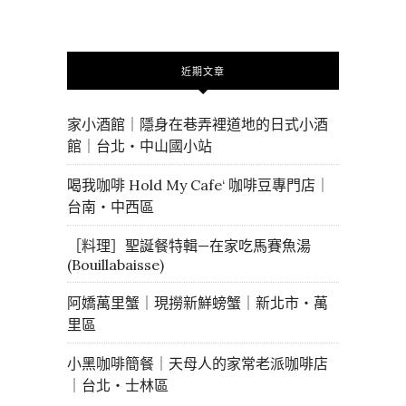
近期文章
家小酒館｜隱身在巷弄裡道地的日式小酒
館｜台北・中山國小站
喝我咖啡 Hold My Cafe‘ 咖啡豆專門店｜
台南・中西區
［料理］聖誕餐特輯—在家吃馬賽魚湯
(Bouillabaisse)
阿嬌萬里蟹｜現撈新鮮螃蟹｜新北市・萬
里區
小黑咖啡簡餐｜天母人的家常老派咖啡店
｜台北・士林區