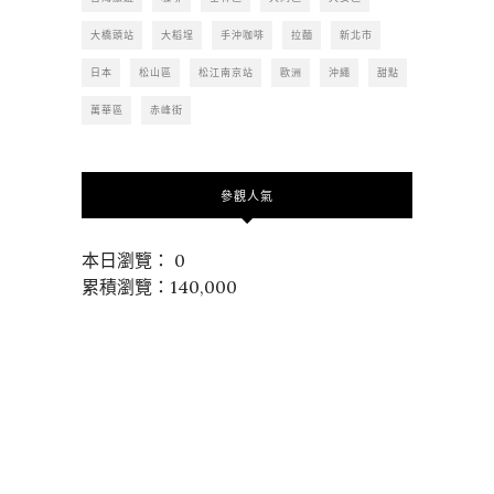
大橋頭站
大稻埕
手沖咖啡
拉麵
新北市
日本
松山區
松江南京站
歐洲
沖繩
甜點
萬華區
赤峰街
參觀人氣
本日瀏覽： 0
累積瀏覽：140,000