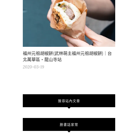
福州元祖胡椒餅(武林萌主福州元祖胡椒餅)｜台
北萬華區・龍山寺站
2020-03-19
搜尋站內文章
臉書話家常