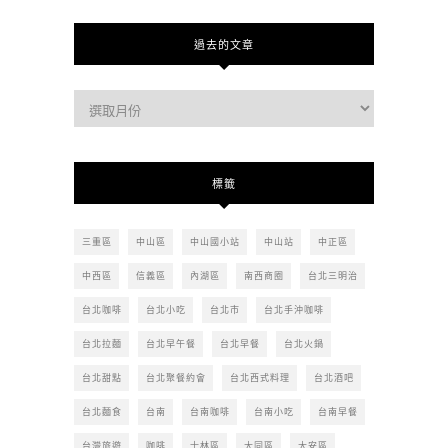
過去的文章
過
去
的
文
標籤
章
三重區
中山區
中山國小站
中山站
中正區
中西區
信義區
內湖區
南西商圈
台北三明治
台北咖啡
台北小吃
台北市
台北手沖咖啡
台北拉麵
台北早午餐
台北早餐
台北火鍋
台北甜點
台北聚餐約會
台北西式料理
台北酒吧
台北麵食
台南
台南咖啡
台南小吃
台南早餐
台灣旅遊
咖啡
士林區
大同區
大安區