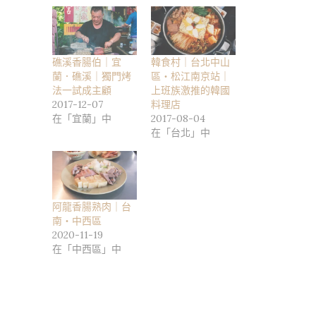
礁溪香腸伯｜宜
韓食村｜台北中山
蘭．礁溪｜獨門烤
區・松江南京站｜
法一試成主顧
上班族激推的韓國
2017-12-07
料理店⠀
在「宜蘭」中
2017-08-04
在「台北」中
阿龍香腸熟肉｜台
南・中西區
2020-11-19
在「中西區」中