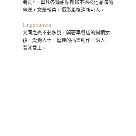
朋友Y，舉凡各類甜點都逃不過被他品嚐的
命運，文筆輕柔，攝影風格清新可人。
Lingzoumaa
大同之光不必多說，開著早餐店的斜槓女
孩、愛狗人士，逗趣的插畫創作，讓人一
看就愛上。