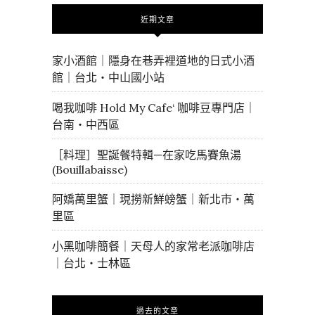
近期文章
家小酒館｜隱身在巷弄裡道地的日式小酒
館｜台北・中山國小站
喝我咖啡 Hold My Cafe‘ 咖啡豆專門店｜
台南・中西區
［料理］聖誕餐特輯—在家吃馬賽魚湯
(Bouillabaisse)
阿嬌萬里蟹｜現撈新鮮螃蟹｜新北市・萬
里區
小黑咖啡簡餐｜天母人的家常老派咖啡店
｜台北・士林區
過去的文章