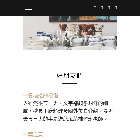
好朋友們
一隻壞透的樹懶
人雖然很ㄎㄧㄤ，文字卻超乎想像的細
膩，擅長下廚料理及國外美食介紹。最近
最ㄎㄧㄤ的事是送絲瓜給補習班老師。
一葉之頁