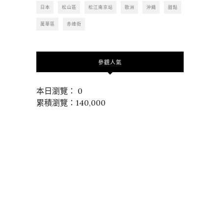
日本
松山區
松江南京站
歐洲
沖繩
甜點
萬華區
赤峰街
參觀人氣
本日瀏覽： 0
累積瀏覽：140,000