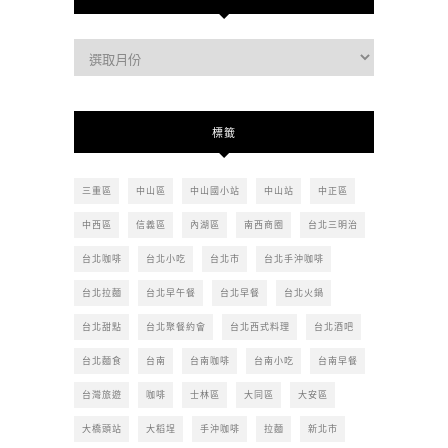
過
去
的
文
標籤
章
三重區
中山區
中山國小站
中山站
中正區
中西區
信義區
內湖區
南西商圈
台北三明治
台北咖啡
台北小吃
台北市
台北手沖咖啡
台北拉麵
台北早午餐
台北早餐
台北火鍋
台北甜點
台北聚餐約會
台北西式料理
台北酒吧
台北麵食
台南
台南咖啡
台南小吃
台南早餐
台灣旅遊
咖啡
士林區
大同區
大安區
大橋頭站
大稻埕
手沖咖啡
拉麵
新北市