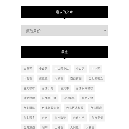
過去的文章
過
去
的
文
標籤
章
三重區
中山區
中山國小站
中山站
中正區
中西區
信義區
內湖區
南西商圈
台北三明治
台北咖啡
台北小吃
台北市
台北手沖咖啡
台北拉麵
台北早午餐
台北早餐
台北火鍋
台北甜點
台北聚餐約會
台北西式料理
台北酒吧
台北麵食
台南
台南咖啡
台南小吃
台南早餐
台灣旅遊
咖啡
士林區
大同區
大安區