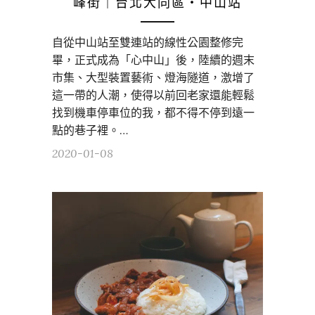
峰街｜台北大同區・中山站
自從中山站至雙連站的線性公園整修完
畢，正式成為「心中山」後，陸續的週末
市集、大型裝置藝術、燈海隧道，激增了
這一帶的人潮，使得以前回老家還能輕鬆
找到機車停車位的我，都不得不停到遠一
點的巷子裡。…
2020-01-08