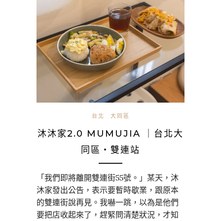
台北
大同區
沐沐家2.0 MUMUJIA ｜台北大
同區・雙連站
「我們即將離開雙連街55號。」某天，沐
沐家發出公告，表示要暫時歇業，跟原本
的雙連街說再見。我嚇一跳，以為是他們
要把店收起來了，趕緊問清楚狀況，才知