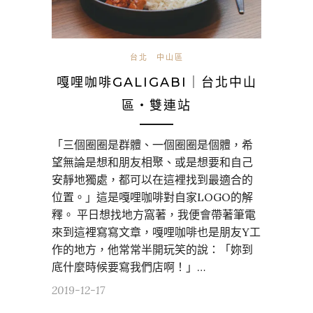
台北
中山區
嘎哩咖啡GALIGABI｜台北中山
區・雙連站
「三個圈圈是群體、一個圈圈是個體，希
望無論是想和朋友相聚、或是想要和自己
安靜地獨處，都可以在這裡找到最適合的
位置。」這是嘎哩咖啡對自家LOGO的解
釋。 平日想找地方窩著，我便會帶著筆電
來到這裡寫寫文章，嘎哩咖啡也是朋友Y工
作的地方，他常常半開玩笑的說：「妳到
底什麼時候要寫我們店啊！」…
2019-12-17