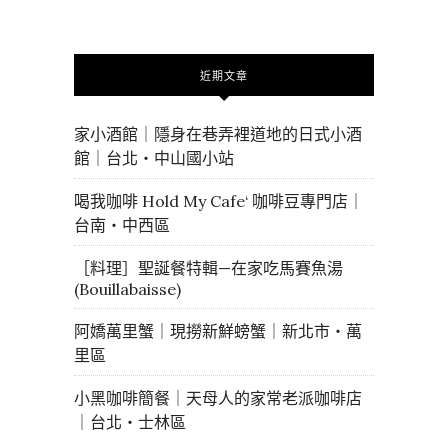
近期文章
家小酒館｜隱身在巷弄裡道地的日式小酒
館｜台北・中山國小站
喝我咖啡 Hold My Cafe‘ 咖啡豆專門店｜
台南・中西區
［料理］聖誕餐特輯—在家吃馬賽魚湯
(Bouillabaisse)
阿嬌萬里蟹｜現撈新鮮螃蟹｜新北市・萬
里區
小黑咖啡簡餐｜天母人的家常老派咖啡店
｜台北・士林區