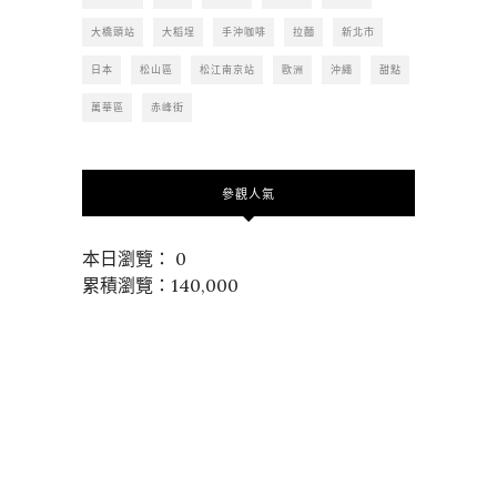
大橋頭站
大稻埕
手沖咖啡
拉麵
新北市
日本
松山區
松江南京站
歐洲
沖繩
甜點
萬華區
赤峰街
參觀人氣
本日瀏覽： 0
累積瀏覽：140,000