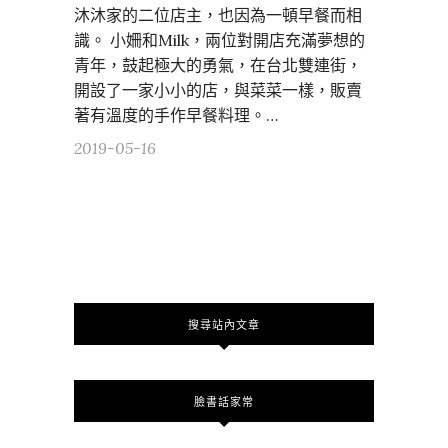
沐沐家的二位店主，也因為一頓早餐而相
識。 小姍和Milk，兩位對開店充滿夢想的
青年，鼓起極大的勇氣，在台北雙連街，
開設了一家小小的店，與菜菜一樣，販賣
著有溫度的手作早餐料理。…
2019-05-16
搜尋站內文章
臉書話家常