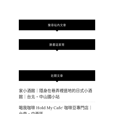
搜尋站內文章
臉書話家常
近期文章
家小酒館｜隱身在巷弄裡道地的日式小酒
館｜台北・中山國小站
喝我咖啡 Hold My Cafe‘ 咖啡豆專門店｜
台南・中西區