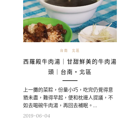
台南
北區
西羅殿牛肉湯｜甘甜鮮美的牛肉湯
頭｜台南・北區
上一攤的菜粽，份量小巧，吃完仍覺得意
猶未盡，難得早起，便和枕邊人提議，不
如去喝碗牛肉湯，再回去補眠。…
2019-06-04