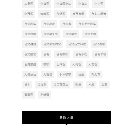
三重區
中山區
中山國小站
中山站
中正區
中西區
信義區
內湖區
南西商圈
台北三明治
台北咖啡
台北小吃
台北市
台北手沖咖啡
台北拉麵
台北早午餐
台北早餐
台北火鍋
台北甜點
台北聚餐約會
台北西式料理
台北酒吧
台北麵食
台南
台南咖啡
台南小吃
台南早餐
台灣旅遊
咖啡
士林區
大同區
大安區
大橋頭站
大稻埕
手沖咖啡
拉麵
新北市
日本
松山區
松江南京站
歐洲
沖繩
甜點
萬華區
赤峰街
參觀人氣