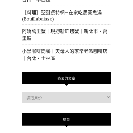
［料理］聖誕餐特輯—在家吃馬賽魚湯
(Bouillabaisse)
阿嬌萬里蟹｜現撈新鮮螃蟹｜新北市・萬
里區
小黑咖啡簡餐｜天母人的家常老派咖啡店
｜台北・士林區
過去的文章
過
去
的
文
標籤
章