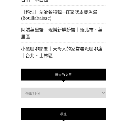
［料理］聖誕餐特輯—在家吃馬賽魚湯
(Bouillabaisse)
阿嬌萬里蟹｜現撈新鮮螃蟹｜新北市・萬
里區
小黑咖啡簡餐｜天母人的家常老派咖啡店
｜台北・士林區
過去的文章
過
去
的
文
標籤
章