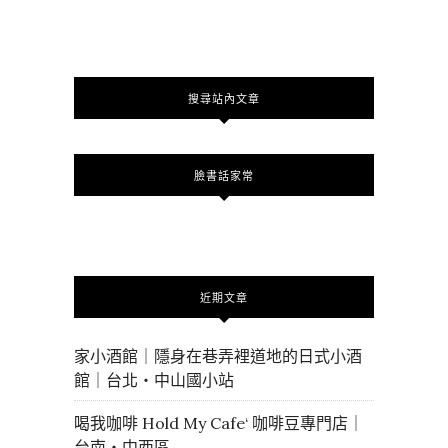
搜尋站內文章
臉書話家常
近期文章
家小酒館｜隱身在巷弄裡道地的日式小酒
館｜台北・中山國小站
喝我咖啡 Hold My Cafe‘ 咖啡豆專門店｜
台南・中西區