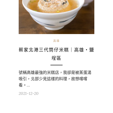
高雄
蔡家北港三代筒仔米糕｜高雄・鹽
埕區
號稱高雄最強的米糕店，我卻是被蒸蛋湯
吸引，北部少見這樣的料理，故想嚐嚐
看。…
2021-12-20