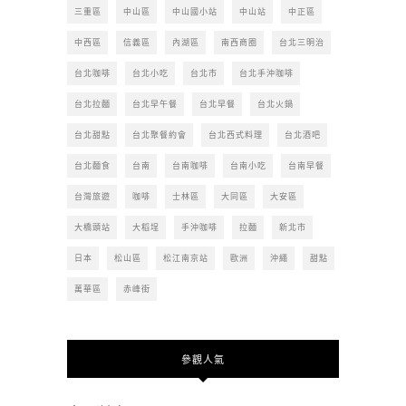
三重區
中山區
中山國小站
中山站
中正區
中西區
信義區
內湖區
南西商圈
台北三明治
台北咖啡
台北小吃
台北市
台北手沖咖啡
台北拉麵
台北早午餐
台北早餐
台北火鍋
台北甜點
台北聚餐約會
台北西式料理
台北酒吧
台北麵食
台南
台南咖啡
台南小吃
台南早餐
台灣旅遊
咖啡
士林區
大同區
大安區
大橋頭站
大稻埕
手沖咖啡
拉麵
新北市
日本
松山區
松江南京站
歐洲
沖繩
甜點
萬華區
赤峰街
參觀人氣