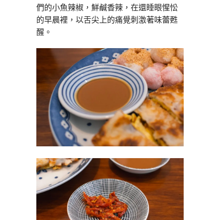
們的小魚辣椒，鮮鹹香辣，在還睡眼惺忪
的早晨裡，以舌尖上的痛覺刺激著味蕾甦
醒。