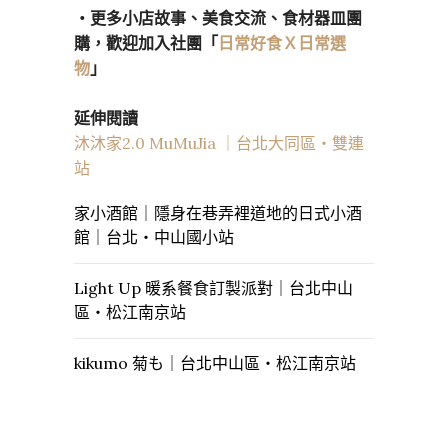
・更多小店故事、美食交流、食材器皿團
購，歡迎加入社團「
日常好食Ｘ日常選
物
」
延伸閱讀
沐沐家2.0 MuMuJia ｜台北大同區・雙連
站
家小酒館｜隱身在巷弄裡道地的日式小酒
館｜台北・中山國小站
Light Up 暖系餐食訂製派對｜台北中山
區・松江南京站
kikumo 菊も｜台北中山區・松江南京站