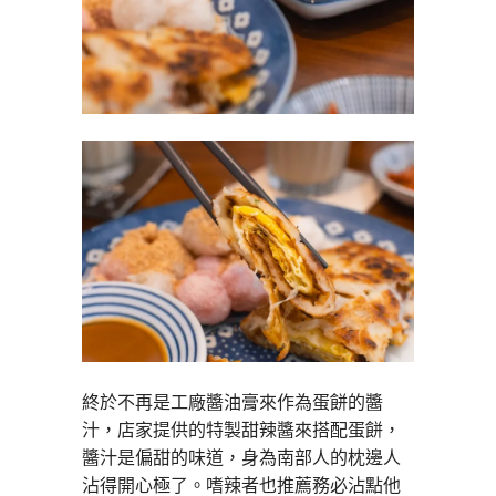
終於不再是工廠醬油膏來作為蛋餅的醬
汁，店家提供的特製甜辣醬來搭配蛋餅，
醬汁是偏甜的味道，身為南部人的枕邊人
沾得開心極了。嗜辣者也推薦務必沾點他