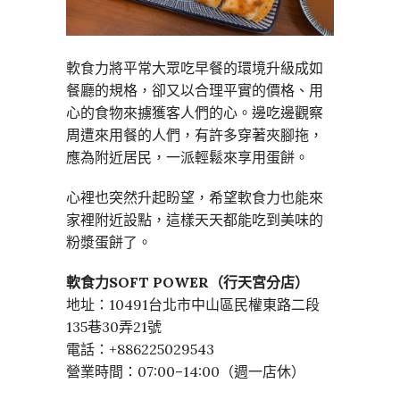
軟食力將平常大眾吃早餐的環境升級成如
餐廳的規格，卻又以合理平實的價格、用
心的食物來擄獲客人們的心。邊吃邊觀察
周遭來用餐的人們，有許多穿著夾腳拖，
應為附近居民，一派輕鬆來享用蛋餅。
心裡也突然升起盼望，希望軟食力也能來
家裡附近設點，這樣天天都能吃到美味的
粉漿蛋餅了。
軟食力SOFT POWER（行天宮分店）
地址：10491台北市中山區民權東路二段
135巷30弄21號
電話：+886225029543
營業時間：07:00–14:00（週一店休）