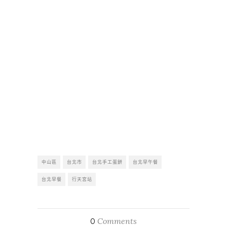
中山區
台北市
台北手工蛋餅
台北早午餐
台北早餐
行天宮站
Comments
0