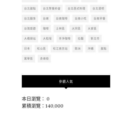
台北甜點
台北聚餐約會
台北西式料理
台北酒吧
台北麵食
台南
台南咖啡
台南小吃
台南早餐
台灣旅遊
咖啡
士林區
大同區
大安區
大橋頭站
大稻埕
手沖咖啡
拉麵
新北市
日本
松山區
松江南京站
歐洲
沖繩
甜點
萬華區
赤峰街
參觀人氣
本日瀏覽： 0
累積瀏覽：140,000