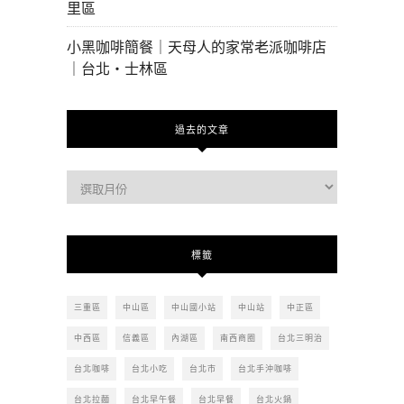
里區
小黑咖啡簡餐｜天母人的家常老派咖啡店
｜台北・士林區
過去的文章
過
去
的
文
標籤
章
三重區
中山區
中山國小站
中山站
中正區
中西區
信義區
內湖區
南西商圈
台北三明治
台北咖啡
台北小吃
台北市
台北手沖咖啡
台北拉麵
台北早午餐
台北早餐
台北火鍋