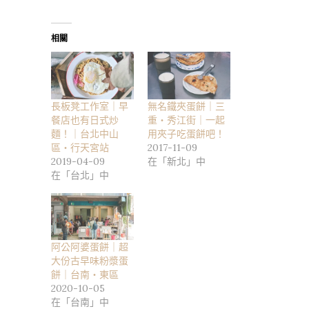
相關
長板凳工作室｜早
無名鐵夾蛋餅｜三
餐店也有日式炒
重・秀江街｜一起
麵！｜台北中山
用夾子吃蛋餅吧！
區・行天宮站
2017-11-09
2019-04-09
在「新北」中
在「台北」中
阿公阿婆蛋餅｜超
大份古早味粉漿蛋
餅｜台南・東區
2020-10-05
在「台南」中