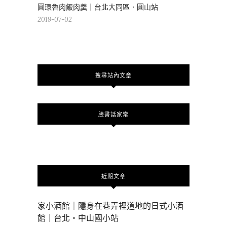
圓環魯肉飯肉羹｜台北大同區．圓山站
2019-07-02
搜尋站內文章
臉書話家常
近期文章
家小酒館｜隱身在巷弄裡道地的日式小酒
館｜台北・中山國小站