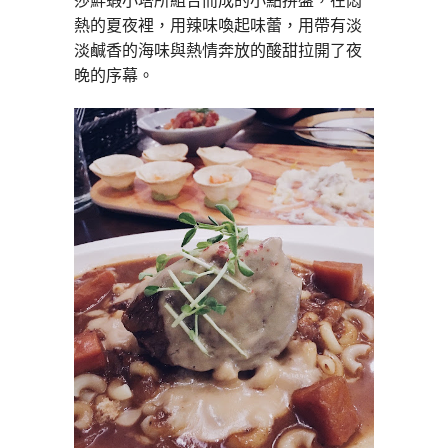
莎鮮蝦小塔所組合而成的小點拼盤，在悶
熱的夏夜裡，用辣味喚起味蕾，用帶有淡
淡鹹香的海味與熱情奔放的酸甜拉開了夜
晚的序幕。