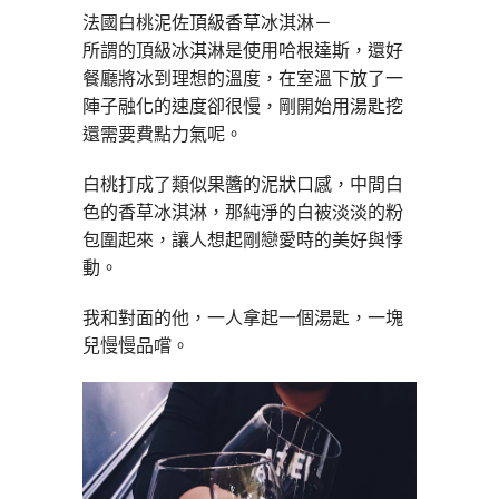
法國白桃泥佐頂級香草冰淇淋－
所謂的頂級冰淇淋是使用哈根達斯，還好
餐廳將冰到理想的溫度，在室溫下放了一
陣子融化的速度卻很慢，剛開始用湯匙挖
還需要費點力氣呢。
白桃打成了類似果醬的泥狀口感，中間白
色的香草冰淇淋，那純淨的白被淡淡的粉
包圍起來，讓人想起剛戀愛時的美好與悸
動。
我和對面的他，一人拿起一個湯匙，一塊
兒慢慢品嚐。