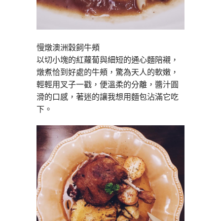
慢燉澳洲穀飼牛頰
以切小塊的紅蘿蔔與細短的通心麵陪襯，
燉煮恰到好處的牛頰，驚為天人的軟嫩，
輕輕用叉子一戳，便溫柔的分離，醬汁圓
滑的口感，著迷的讓我想用麵包沾滿它吃
下。