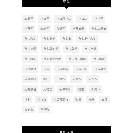
標籤
章
三重區
中山區
中山國小站
中山站
中正區
中西區
信義區
內湖區
南西商圈
台北三明治
台北咖啡
台北小吃
台北市
台北手沖咖啡
台北拉麵
台北早午餐
台北早餐
台北火鍋
台北甜點
台北聚餐約會
台北西式料理
台北酒吧
台北麵食
台南
台南咖啡
台南小吃
台南早餐
台灣旅遊
咖啡
士林區
大同區
大安區
大橋頭站
大稻埕
手沖咖啡
拉麵
新北市
日本
松山區
松江南京站
歐洲
沖繩
甜點
萬華區
赤峰街
參觀人氣