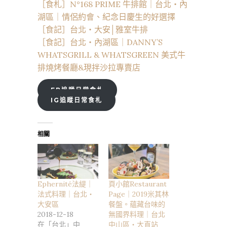
［食札］N°168 PRIME 牛排館｜台北・內
湖區｜情侶約會、紀念日慶生的好選擇
［食記］台北・大安│雅室牛排
［食記］台北・內湖區｜DANNY’S
WHATSGRILL & WHATSGREEN 美式牛
排燒烤餐廳&現拌沙拉專賣店
FB追蹤日常食札
IG追蹤日常食札
相關
Ephernité法緹｜
頁小館Restaurant
法式料理｜台北・
Page｜2019米其林
大安區
餐盤。蘊藏台味的
2018-12-18
無國界料理｜台北
在「台北」中
中山區・大直站