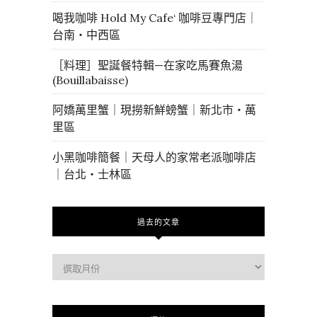
喝我咖啡 Hold My Cafe‘ 咖啡豆專門店｜
台南・中西區
［料理］聖誕餐特輯—在家吃馬賽魚湯
(Bouillabaisse)
阿嬌萬里蟹｜現撈新鮮螃蟹｜新北市・萬
里區
小黑咖啡簡餐｜天母人的家常老派咖啡店
｜台北・士林區
過去的文章
過
去
的
文