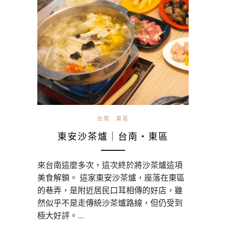
台南
東區
東安沙茶爐｜台南・東區
來台南這麼多次，這次終於將沙茶爐這項
美食解鎖。 這家東安沙茶爐，座落在東區
的巷弄，是附近居民口耳相傳的好店，雖
然似乎不是走傳統沙茶爐路線，但仍受到
極大好評。…