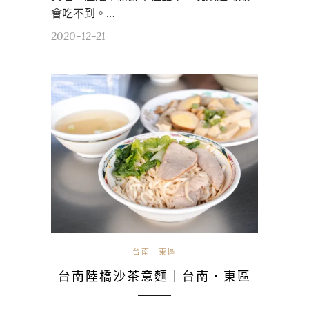
會吃不到。…
2020-12-21
台南
東區
台南陸橋沙茶意麵｜台南・東區