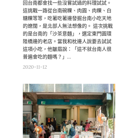
回台南都會找一些沒嘗試過的料理試試。
這挑戰一路從台南碗粿、肉圓、肉粿、白
糖粿等等，吃著吃著邊發掘台南小吃天地
的遼闊，是北部人無法想像的。 這次挑戰
的是台南的「沙茶意麵」，選定東門圓環
陸橋邊的老店。當我和枕邊人說要去試試
這項小吃，他皺眉說：「這不就台南人很
普遍會吃的麵嗎？」…
2020-11-12