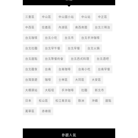
章
三重區
中山區
中山國小站
中山站
中正區
中西區
信義區
內湖區
南西商圈
台北三明治
台北咖啡
台北小吃
台北市
台北手沖咖啡
台北拉麵
台北早午餐
台北早餐
台北火鍋
台北甜點
台北聚餐約會
台北西式料理
台北酒吧
台北麵食
台南
台南咖啡
台南小吃
台南早餐
台灣旅遊
咖啡
士林區
大同區
大安區
大橋頭站
大稻埕
手沖咖啡
拉麵
新北市
日本
松山區
松江南京站
歐洲
沖繩
甜點
萬華區
赤峰街
參觀人氣