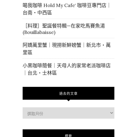
喝我咖啡 Hold My Cafe‘ 咖啡豆專門店｜
台南・中西區
［料理］聖誕餐特輯—在家吃馬賽魚湯
(Bouillabaisse)
阿嬌萬里蟹｜現撈新鮮螃蟹｜新北市・萬
里區
小黑咖啡簡餐｜天母人的家常老派咖啡店
｜台北・士林區
過去的文章
過
去
的
文
標籤