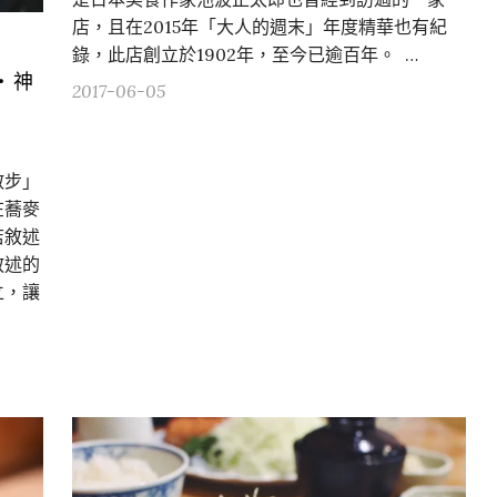
店，且在2015年「大人的週末」年度精華也有紀
錄，此店創立於1902年，至今已逾百年。 …
・神
2017-06-05
散步」
在蕎麥
店敘述
敘述的
立，讓