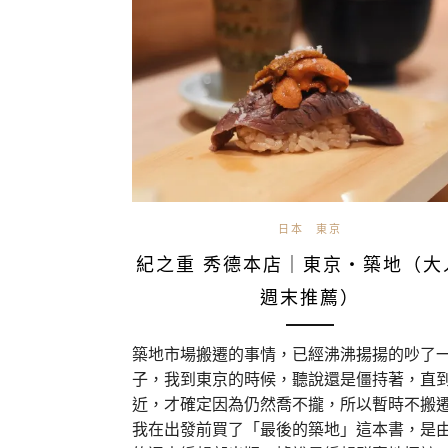
日本
東京
紀之重 秀德本店｜東京・築地（大
週末推薦）
築地市場搬遷的事情，已經沸沸揚揚的吵了
子，我到東京的時候，聽說還是僵持著，直
近，才確定因為仍然喬不攏，所以暫時不搬
我在出發前買了「最後的築地」這本書，是