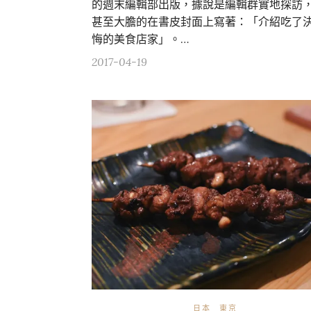
的週末編輯部出版，據說是編輯群實地探訪
甚至大膽的在書皮封面上寫著：「介紹吃了
悔的美食店家」。…
2017-04-19
日本
東京