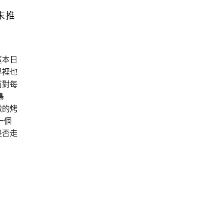
末推
這本日
界裡也
前對每
鳥
緻的烤
一個
是否走