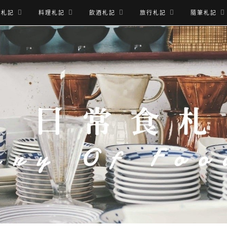
食札記
料理札記
飲酒札記
旅行札記
隨筆札記