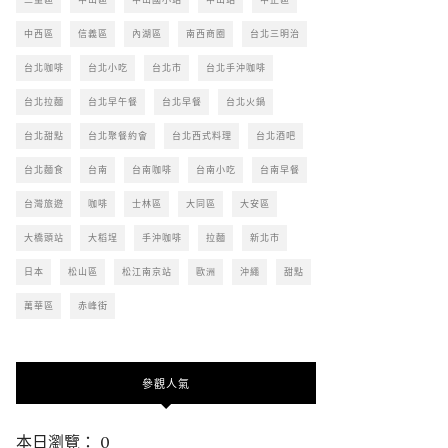
中西區
信義區
內湖區
南西商圈
台北三明治
台北咖啡
台北小吃
台北市
台北手沖咖啡
台北拉麵
台北早午餐
台北早餐
台北火鍋
台北甜點
台北聚餐約會
台北西式料理
台北酒吧
台北麵食
台南
台南咖啡
台南小吃
台南早餐
台灣旅遊
咖啡
士林區
大同區
大安區
大橋頭站
大稻埕
手沖咖啡
拉麵
新北市
日本
松山區
松江南京站
歐洲
沖繩
甜點
萬華區
赤峰街
參觀人氣
本日瀏覽： 0