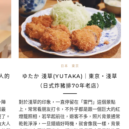
日本
東京
人的
ゆたか 淺草(YUTAKA)｜東京・淺草
（日式炸豬排70年老店）
一陣
對於淺草的印象，一直停留在「雷門」這個景點
到最
上，常常看朋友打卡，不外乎都是跟一個巨大的紅
遷了。
燈籠照相，若早起前往，遊客不多，照片背景通常
由大人
乾乾淨淨，一旦錯過好時機，就會像我一樣，背景