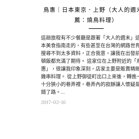
鳥惠｜日本東京．上野（大人的週
薦：燒鳥料理）
這趟旅程有不少餐廳是跟著「大人的週末」
本美食指南走的，有些甚至在台灣的網路世
搜尋不到太多資料，正合我意，讓我在出發
頓飯都充滿了期待。 這家位在上野附近的「
惠」，很讓我印象深刻，店家主要是販賣精
雞串料理。 從上野御徒町出口上來後，轉進
十分狹小的巷弄裡，巷弄內的寂靜讓人懷疑
錯了路。…
2017-02-16