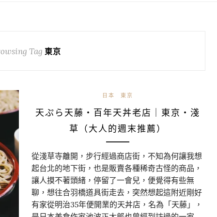
owsing Tag
東京
日本
東京
天ぷら天藤・百年天丼老店｜東京・淺
草（大人的週末推薦）
從淺草寺離開，步行經過商店街，不知為何讓我想
起台北的地下街，也是販賣各種稀奇古怪的商品，
讓人摸不著頭緒，停留了一會兒，便覺得有些無
聊，想往合羽橋道具街走去，突然想起這附近剛好
有家從明治35年便開業的天丼店，名為「天藤」，
是日本美食作家池波正太郎也曾經到訪過的一家