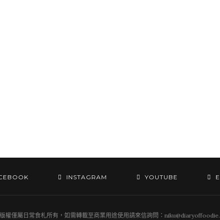
CEBOOK
INSTAGRAM
YOUTUBE
E
版權僅屬日常食札所有，如需轉載至商業用途使用請來信詢問：niku@diaryoffoodie.