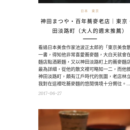
日本
東京
神田まつや・百年蕎麥老店｜東京
田淡路町（大人的週末推薦）
看過日本美食作家池波正太郎的「東京美食
一書，得知他非常喜愛蕎麥麵，大白天就會
麵店點酒簌麵，又以神田淡路町上的蕎麥麵
最為詳細，從他的散文裡可略知一二，而他
神田淡路町，頗有江戶時代的氛圍，老店林
我對在這裡吃蕎麥麵的悠閒情境十分嚮往。…
2017-06-27