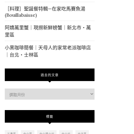
［料理］聖誕餐特輯—在家吃馬賽魚湯
(Bouillabaisse)
阿嬌萬里蟹｜現撈新鮮螃蟹｜新北市・萬
里區
小黑咖啡簡餐｜天母人的家常老派咖啡店
｜台北・士林區
過去的文章
過
去
的
文
標籤
章
三重區
中山區
中山國小站
中山站
中正區