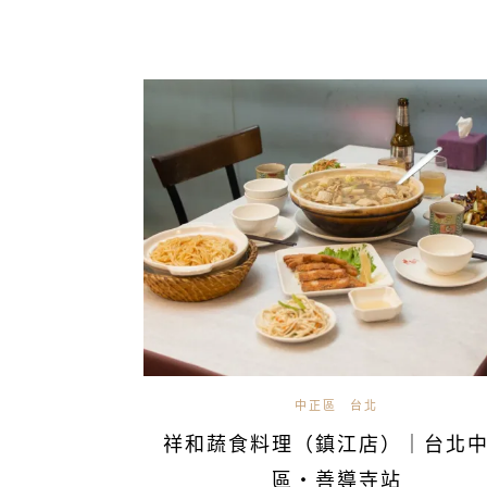
中正區
台北
祥和蔬食料理（鎮江店）｜台北
區・善導寺站