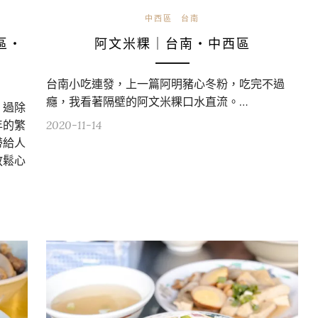
中西區
台南
區・
阿文米粿｜台南・中西區
台南小吃連發，上一篇阿明豬心冬粉，吃完不過
癮，我看著隔壁的阿文米粿口水直流。…
；過除
年的繁
2020-11-14
帶給人
放鬆心