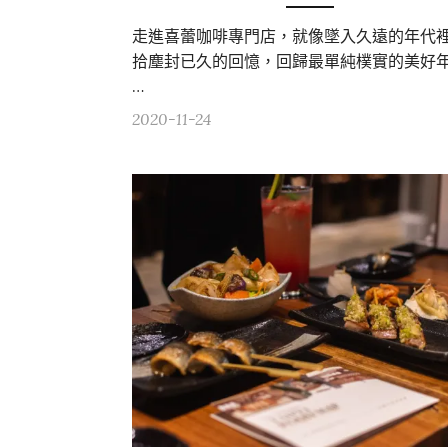
走進喜蕾咖啡專門店，就像墜入久遠的年代
拾塵封已久的回憶，回歸最單純樸實的美好
…
2020-11-24