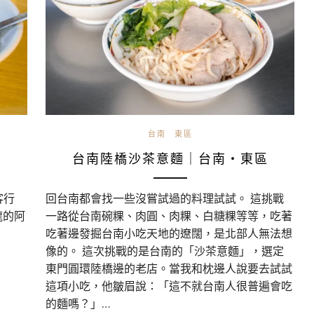
台南
東區
台南陸橋沙茶意麵｜台南・東區
客行
回台南都會找一些沒嘗試過的料理試試。 這挑戰
龍的阿
一路從台南碗粿、肉圓、肉粿、白糖粿等等，吃著
吃著邊發掘台南小吃天地的遼闊，是北部人無法想
像的。 這次挑戰的是台南的「沙茶意麵」，選定
東門圓環陸橋邊的老店。當我和枕邊人說要去試試
這項小吃，他皺眉說：「這不就台南人很普遍會吃
的麵嗎？」…