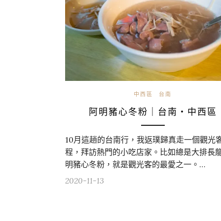
中西區
台南
阿明豬心冬粉｜台南・中西區
10月這趟的台南行，我返璞歸真走一個觀光
程，拜訪熱門的小吃店家。比如總是大排長
明豬心冬粉，就是觀光客的最愛之一。…
2020-11-13