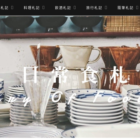
食札記
料理札記
飲酒札記
旅行札記
隨筆札記