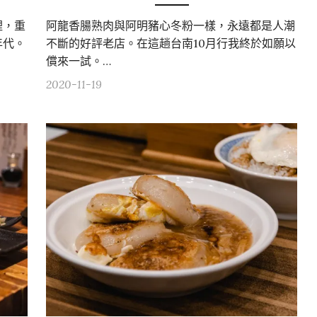
裡，重
阿龍香腸熟肉與阿明豬心冬粉一樣，永遠都是人潮
年代。
不斷的好評老店。在這趟台南10月行我終於如願以
償來一試。…
2020-11-19