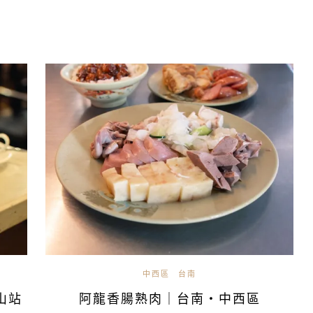
中西區
台南
山站
阿龍香腸熟肉｜台南・中西區