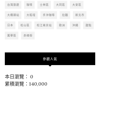
台灣旅遊
咖啡
士林區
大同區
大安區
大橋頭站
大稻埕
手沖咖啡
拉麵
新北市
日本
松山區
松江南京站
歐洲
沖繩
甜點
萬華區
赤峰街
參觀人氣
本日瀏覽： 0
累積瀏覽：140,000