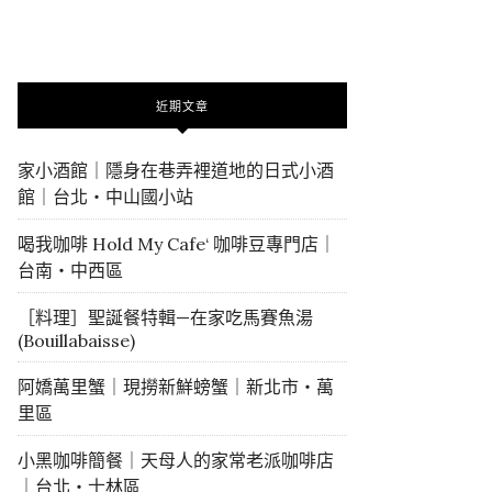
近期文章
家小酒館｜隱身在巷弄裡道地的日式小酒
館｜台北・中山國小站
喝我咖啡 Hold My Cafe‘ 咖啡豆專門店｜
台南・中西區
［料理］聖誕餐特輯—在家吃馬賽魚湯
(Bouillabaisse)
阿嬌萬里蟹｜現撈新鮮螃蟹｜新北市・萬
里區
小黑咖啡簡餐｜天母人的家常老派咖啡店
｜台北・士林區