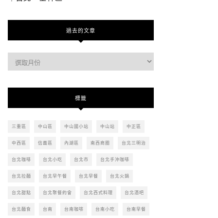
過去的文章
過
去
的
文
標籤
章
三重區
中山區
中山國小站
中山站
中正區
中西區
信義區
內湖區
南西商圈
台北三明治
台北咖啡
台北小吃
台北市
台北手沖咖啡
台北拉麵
台北早午餐
台北早餐
台北火鍋
台北甜點
台北聚餐約會
台北西式料理
台北酒吧
台北麵食
台南
台南咖啡
台南小吃
台南早餐