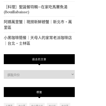
［料理］聖誕餐特輯—在家吃馬賽魚湯
(Bouillabaisse)
阿嬌萬里蟹｜現撈新鮮螃蟹｜新北市・萬
里區
小黑咖啡簡餐｜天母人的家常老派咖啡店
｜台北・士林區
過去的文章
過
去
的
文
標籤
章
三重區
中山區
中山國小站
中山站
中正區