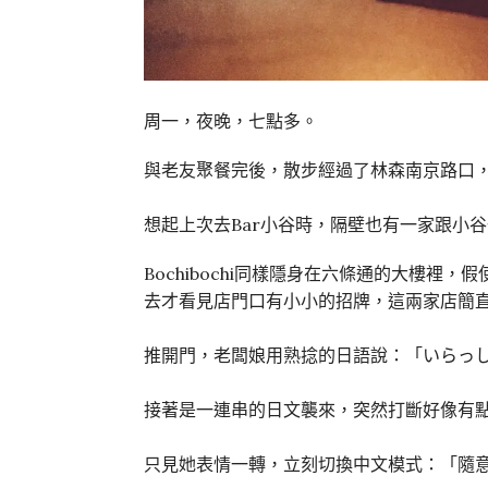
周一，夜晚，七點多。
與老友聚餐完後，散步經過了林森南京路口
想起上次去Bar小谷時，隔壁也有一家跟小
Bochibochi同樣隱身在六條通的大樓
去才看見店門口有小小的招牌，這兩家店簡
推開門，老闆娘用熟捻的日語說：「いらっし
接著是一連串的日文襲來，突然打斷好像有
只見她表情一轉，立刻切換中文模式：「隨