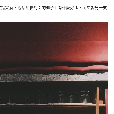
在點完酒，觀察吧檯對面的櫃子上有什麼好酒，突然瞥見一支