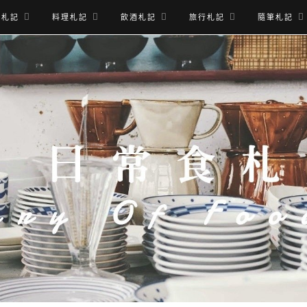
食札記
料理札記
飲酒札記
旅行札記
隨筆札記