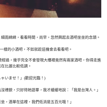
，細雨綿綿，看看時間，尚早，忽然興起去酒吧坐坐的念頭。
谷一樣的小酒吧，不如就趁這機會去看看吧。
裡，假使經過，幾乎完全不會發現大樓裡竟然有兩家酒吧，你得走進
直在比誰比較低調。
ゃいませ！」(歡迎光臨！)
點沒禮貌，只好待她語畢，我才緩緩地說：「我是台灣人。」
意坐，酒單在這裡，我們低消是五百元哦！」