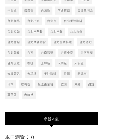
中西區
信義區
內湖區
南西商圈
台北三明治
台北咖啡
台北小吃
台北市
台北手沖咖啡
台北拉麵
台北早午餐
台北早餐
台北火鍋
台北甜點
台北聚餐約會
台北西式料理
台北酒吧
台北麵食
台南
台南咖啡
台南小吃
台南早餐
台灣旅遊
咖啡
士林區
大同區
大安區
大橋頭站
大稻埕
手沖咖啡
拉麵
新北市
日本
松山區
松江南京站
歐洲
沖繩
甜點
萬華區
赤峰街
參觀人氣
本日瀏覽： 0