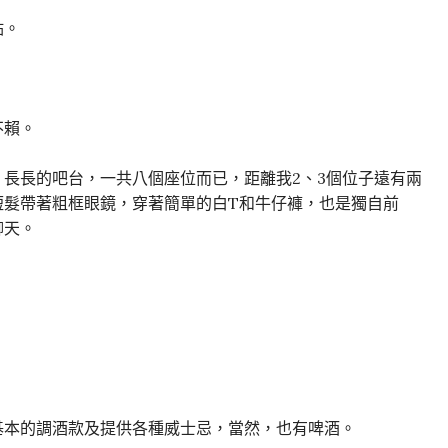
點。
不賴。
長長的吧台，一共八個座位而已，距離我2、3個位子遠有兩
短髮帶著粗框眼鏡，穿著簡單的白T和牛仔褲，也是獨自前
聊天。
基本的調酒款及提供各種威士忌，當然，也有啤酒。