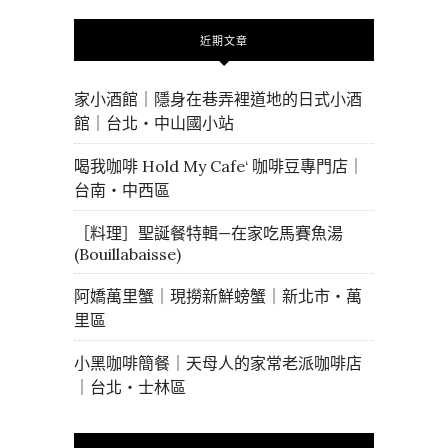
近期文章
家小酒館｜隱身在巷弄裡道地的日式小酒
館｜台北・中山國小站
喝我咖啡 Hold My Cafe‘ 咖啡豆專門店｜
台南・中西區
［料理］聖誕餐特輯—在家吃馬賽魚湯
(Bouillabaisse)
阿嬌萬里蟹｜現撈新鮮螃蟹｜新北市・萬
里區
小黑咖啡簡餐｜天母人的家常老派咖啡店
｜台北・士林區