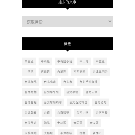
過去的文章
過
去
的
文
標籤
章
三重區
中山區
中山國小站
中山站
中正區
中西區
信義區
內湖區
南西商圈
台北三明治
台北咖啡
台北小吃
台北市
台北手沖咖啡
台北拉麵
台北早午餐
台北早餐
台北火鍋
台北甜點
台北聚餐約會
台北西式料理
台北酒吧
台北麵食
台南
台南咖啡
台南小吃
台南早餐
台灣旅遊
咖啡
士林區
大同區
大安區
大橋頭站
大稻埕
手沖咖啡
拉麵
新北市