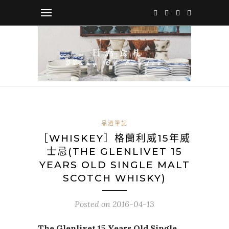
品酒筆記
［WHISKEY］格蘭利威15年威
士忌(THE GLENLIVET 15
YEARS OLD SINGLE MALT
SCOTCH WHISKY)
Posted on
2016-04-13
The Glenlivet 15 Years Old Single