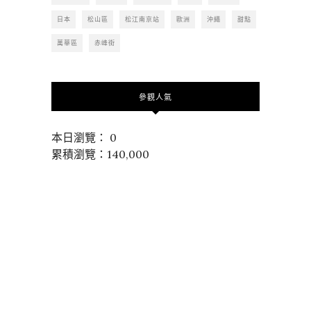
日本
松山區
松江南京站
歐洲
沖繩
甜點
萬華區
赤峰街
參觀人氣
本日瀏覽： 0
累積瀏覽：140,000