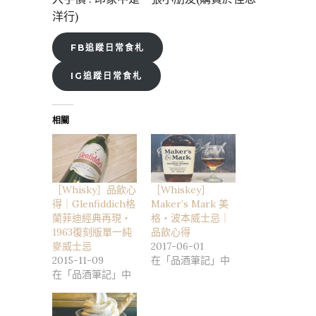
洋行)
FB追蹤日常食札
IG追蹤日常食札
相關
［Whisky］品飲心
［Whiskey］
得｜Glenfiddich格
Maker’s Mark 美
蘭菲迪經典再現・
格・波本威士忌｜
1963復刻版單一純
品飲心得
麥威士忌
2017-06-01
2015-11-09
在「品酒筆記」中
在「品酒筆記」中