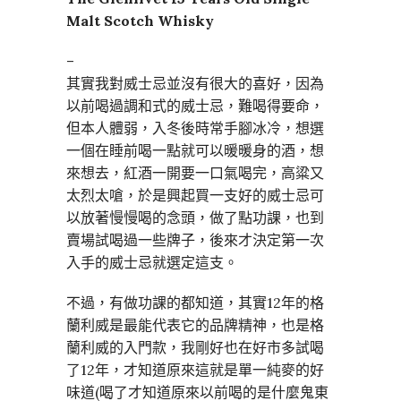
Malt Scotch Whisky
–
其實我對威士忌並沒有很大的喜好，因為
以前喝過調和式的威士忌，難喝得要命，
但本人體弱，入冬後時常手腳冰冷，想選
一個在睡前喝一點就可以暖暖身的酒，想
來想去，紅酒一開要一口氣喝完，高粱又
太烈太嗆，於是興起買一支好的威士忌可
以放著慢慢喝的念頭，做了點功課，也到
賣場試喝過一些牌子，後來才決定第一次
入手的威士忌就選定這支。
不過，有做功課的都知道，其實12年的格
蘭利威是最能代表它的品牌精神，也是格
蘭利威的入門款，我剛好也在好市多試喝
了12年，才知道原來這就是單一純麥的好
味道(喝了才知道原來以前喝的是什麼鬼東