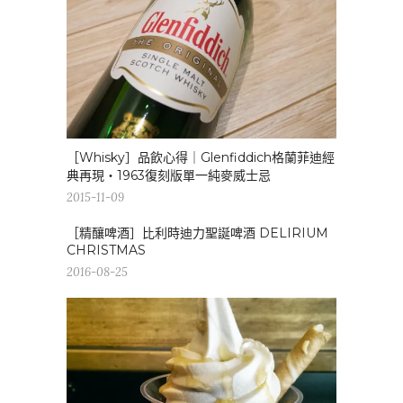
［Whisky］品飲心得｜Glenfiddich格蘭菲迪經
典再現・1963復刻版單一純麥威士忌
2015-11-09
［精釀啤酒］比利時迪力聖誕啤酒 DELIRIUM
CHRISTMAS
2016-08-25