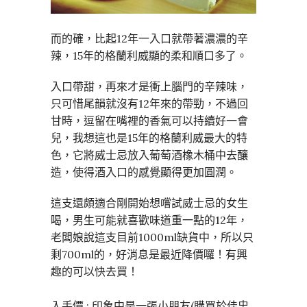
而的確，比起12年一入口就帶著濃濃的辛
辣，15年的格蘭利威顯的柔和順口多了。
入口帶甜，再來才是衝上腦門的辛辣味，
只可惜尾韻就沒有12年來的帶勁，不過回
甘時，逗留在嘴裡的香氣可以持續好一會
兒，我想這也是15年的格蘭利威最大的特
色，它將威士忌放入葡萄酒橡木桶中去釀
造，使得酒入口的感覺顯得更加圓潤。
這支還頗適合剛開始想嚐試威士忌的女生
喝，男生可能就喜歡味道重一點的12年，
老闆娘說這支目前1000ml缺貨中，所以只
剩700ml的，好消息是最近降價囉！有興
趣的可以快去買！
入手價 : 印象中是一張小朋友(購買於佳忠