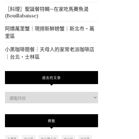
［料理］聖誕餐特輯—在家吃馬賽魚湯
(Bouillabaisse)
阿嬌萬里蟹｜現撈新鮮螃蟹｜新北市・萬
里區
小黑咖啡簡餐｜天母人的家常老派咖啡店
｜台北・士林區
過去的文章
過
去
的
文
標籤
章
三重區
中山區
中山國小站
中山站
中正區