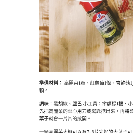
準備材料：
高麗菜1顆、紅蘿蔔1條、杏鮑菇1
顆。
調味：黑胡椒、鹽巴 小工具：擀麵棍1根、小
先把高麗菜的菜心用刀或湯匙挖出來，再將
葉子就會一片片的散開。
一顆高麗菜大概可以有7-8片完好的大葉子