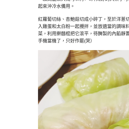
起來沖冷水備用。
紅蘿蔔切絲、杏鮑菇切成小碎丁，至於洋蔥
入雞蛋和太白粉一起攪拌，並放適當的調味料
菜，利用擀麵棍把它滾平，待醃製的內餡靜置
手機當機了，只好作罷(哭）