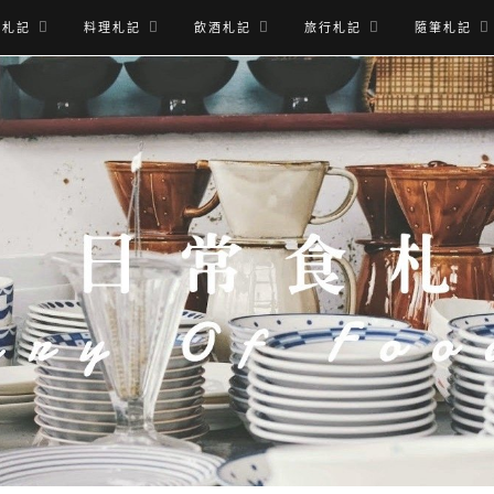
食札記
料理札記
飲酒札記
旅行札記
隨筆札記