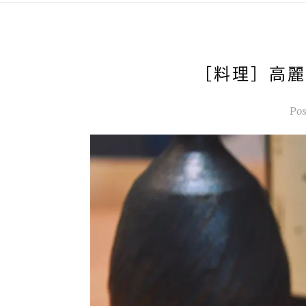
［料理］高麗
Po