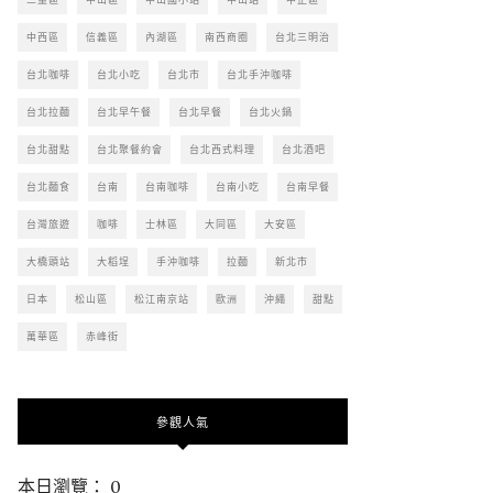
中西區
信義區
內湖區
南西商圈
台北三明治
台北咖啡
台北小吃
台北市
台北手沖咖啡
台北拉麵
台北早午餐
台北早餐
台北火鍋
台北甜點
台北聚餐約會
台北西式料理
台北酒吧
台北麵食
台南
台南咖啡
台南小吃
台南早餐
台灣旅遊
咖啡
士林區
大同區
大安區
大橋頭站
大稻埕
手沖咖啡
拉麵
新北市
日本
松山區
松江南京站
歐洲
沖繩
甜點
萬華區
赤峰街
參觀人氣
本日瀏覽： 0