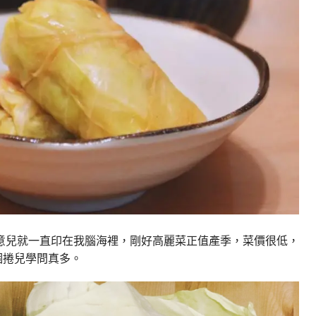
意兒就一直印在我腦海裡，剛好高麗菜正值產季，菜價很低，
個捲兒學問真多。