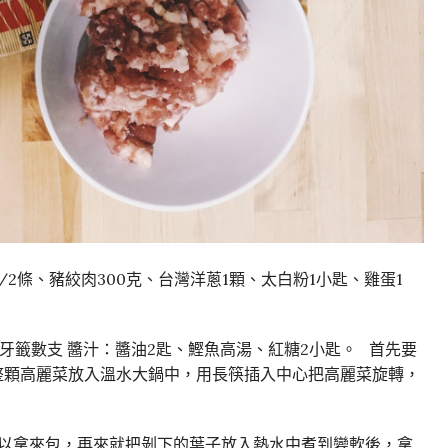
/2條、豬絞肉300克、台灣洋蔥1顆、太白粉1小匙、雞蛋1
牙籤數支 醬汁：醬油2匙、鰹魚高湯、紅糖2小匙。 首先要
整顆高麗菜放入溫水大鍋中，用長筷插入中心把高麗菜旋轉，
可以拿來包，再來就把剝下的葉子放入熱水中煮到變軟後，拿