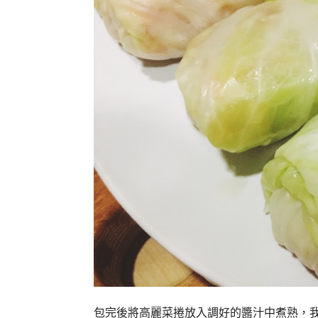
包完後將高麗菜捲放入調好的醬汁中煮熟，